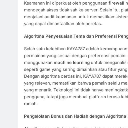
Keamanan ini diperkuat oleh penggunaan
firewall 
mencegah akses tidak sah ke server. Selain itu, plat
menjalani audit keamanan untuk memastikan sistem
yang dapat dimanfaatkan oleh peretas.
Algoritma Penyesuaian Tema dan Preferensi Pen
Salah satu kelebihan KAYA787 adalah kemampuan
permainan yang sesuai dengan preferensi pemain. P
menggunakan
machine learning
untuk menganalisi
seperti game yang sering dimainkan atau fitur yang 
Dengan algoritma cerdas ini, KAYA787 dapat mere
yang relevan, memastikan bahwa pemain selalu m
yang menarik. Teknologi ini tidak hanya meningka
pengguna, tetapi juga membuat platform terasa leb
ramah.
Pengelolaan Bonus dan Hadiah dengan Algoritma