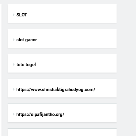
SLOT
slot gacor
toto togel
https://www.shrishaktigrahudyog.com/
https://sipafijantho.org/