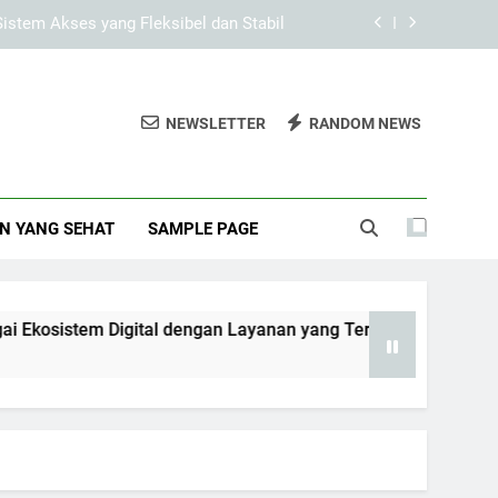
stem Akses yang Fleksibel dan Stabil
tal dengan Layanan yang Terintegrasi
tal dengan Layanan yang Terintegrasi
NEWSLETTER
RANDOM NEWS
ence
stem Akses yang Fleksibel dan Stabil
ang Menginspirasi Perempuan Untuk Sukses Dan Berdaya.
stem Akses yang Fleksibel dan Stabil
AN YANG SEHAT
SAMPLE PAGE
tal dengan Layanan yang Terintegrasi
tal dengan Layanan yang Terintegrasi
Digital dengan Layanan yang Terintegrasi
LEBAH4D seb
3 Weeks Ago