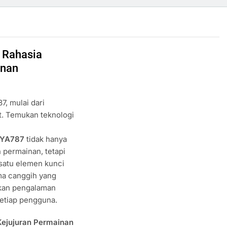
 Rahasia
inan
, mulai dari
. Temukan teknologi
YA787
tidak hanya
 permainan, tetapi
satu elemen kunci
ma canggih yang
ikan pengalaman
etiap pengguna.
ejujuran Permainan