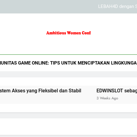
LEBAH4D dengan Si
EDWINSLOT sebagai Ekosistem Digi
LEBAH4D sebagai Ekosistem Digi
itious Women Confer
EDWINSLOT dengan Si
lah Dalam Ambitious Women Conference, Sebuah Konferensi Y
LEBAH4D dengan Si
MUNITAS GAME ONLINE: TIPS UNTUK MENCIPTAKAN LINGKUNG
EDWINSLOT sebagai Ekosistem Digi
LEBAH4D sebagai Ekosistem Digi
ang Fleksibel dan Stabil
EDWINSLOT sebagai Ekosistem 
3 Weeks Ago