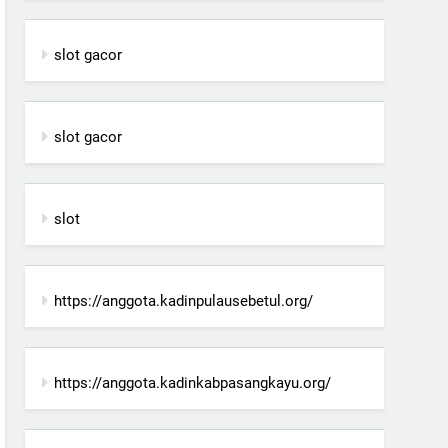
slot gacor
slot gacor
slot
https://anggota.kadinpulausebetul.org/
https://anggota.kadinkabpasangkayu.org/