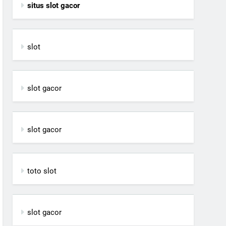
situs slot gacor
slot
slot gacor
slot gacor
toto slot
slot gacor