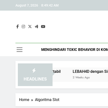
Skip
August 7, 2026
8:49:43 AM
to
content
Amb
Bergabung
MENGHINDARI TOXIC BEHAVIOR DI KO
g Fleksibel dan Stabil
LEBAH4D dengan Sistem Akses y
2 Weeks Ago
HEADLINES
Home
Algoritma Slot