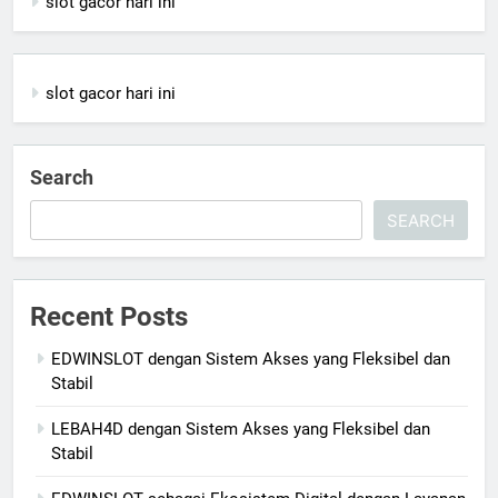
slot gacor hari ini
slot gacor hari ini
Search
SEARCH
Recent Posts
EDWINSLOT dengan Sistem Akses yang Fleksibel dan
Stabil
LEBAH4D dengan Sistem Akses yang Fleksibel dan
Stabil