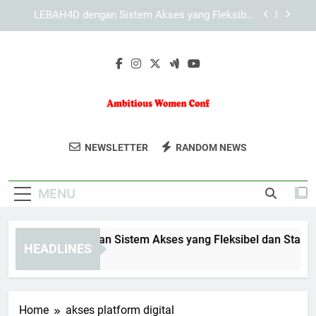
Skip
EDWINSLOT sebagai Ekosistem Digital dengan
to
Layanan yang Terintegrasi
content
LEBAH4D sebagai Ekosistem Digital dengan
Layanan yang Terintegrasi
EDWINSLOT dengan Sistem Akses yang Fleksibel
dan Stabil
LEBAH4D dengan Sistem Akses yang Fleksibel
dan Stabil
Ambitious
Bergabunglah Dalam Ambitious Women
EDWINSLOT sebagai Ekosistem Digital dengan
NEWSLETTER
RANDOM NEWS
Layanan yang Terintegrasi
Women
Conference, Sebuah Konferensi Yang
LEBAH4D sebagai Ekosistem Digital dengan
Menginspirasi Perempuan Untuk Sukses
Layanan yang Terintegrasi
Conference
MENU
Dan Berdaya.
WINSLOT dengan Sistem Akses yang Fleksibel dan Stabil
HEADLINES
Weeks Ago
Home
akses platform digital