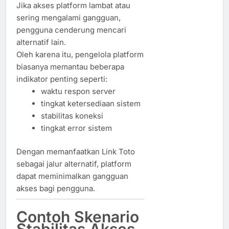
Jika akses platform lambat atau
sering mengalami gangguan,
pengguna cenderung mencari
alternatif lain.
Oleh karena itu, pengelola platform
biasanya memantau beberapa
indikator penting seperti:
waktu respon server
tingkat ketersediaan sistem
stabilitas koneksi
tingkat error sistem
Dengan memanfaatkan Link Toto
sebagai jalur alternatif, platform
dapat meminimalkan gangguan
akses bagi pengguna.
Contoh Skenario