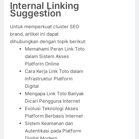
Internal Linking
Suggestion
Untuk memperkuat cluster SEO
brand, artikel ini dapat
dihubungkan dengan topik berikut:
Memahami Peran Link Toto
dalam Sistem Akses
Platform Online
Cara Kerja Link Toto dalam
Infrastruktur Platform
Digital
Mengapa Link Toto Banyak
Dicari Pengguna Internet
Evolusi Teknologi Akses
Platform Berbasis Internet
Sistem Keamanan dan
Autentikasi pada Platform
Digital Modern