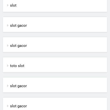
slot
slot gacor
slot gacor
toto slot
slot gacor
slot gacor