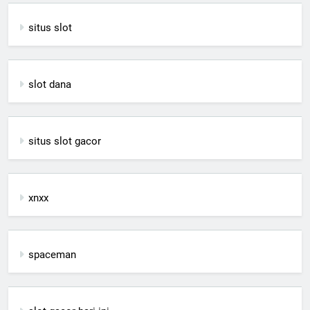
situs slot
slot dana
situs slot gacor
xnxx
spaceman