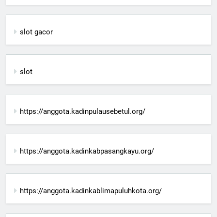
slot gacor
slot
https://anggota.kadinpulausebetul.org/
https://anggota.kadinkabpasangkayu.org/
https://anggota.kadinkablimapuluhkota.org/