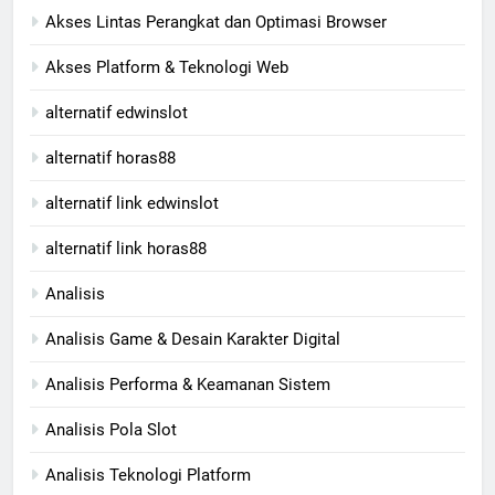
Akses Lintas Perangkat dan Optimasi Browser
Akses Platform & Teknologi Web
alternatif edwinslot
alternatif horas88
alternatif link edwinslot
alternatif link horas88
Analisis
Analisis Game & Desain Karakter Digital
Analisis Performa & Keamanan Sistem
Analisis Pola Slot
Analisis Teknologi Platform