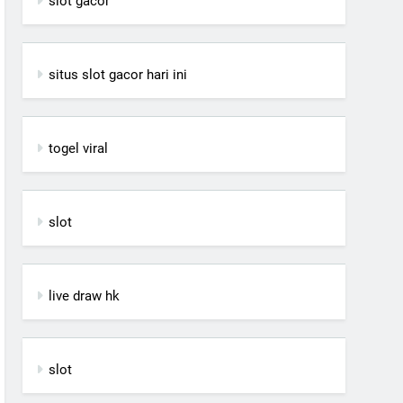
slot gacor
situs slot gacor hari ini
togel viral
slot
live draw hk
slot