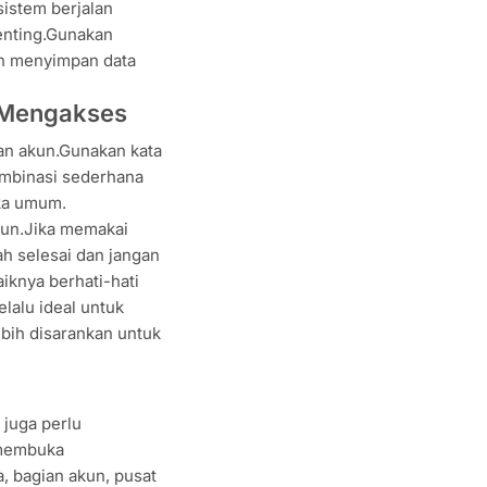
istem berjalan
enting.Gunakan
an menyimpan data
 Mengakses
an akun.Gunakan kata
ombinasi sederhana
gka umum.
pun.Jika memakai
ah selesai dan jangan
iknya berhati-hati
lalu ideal untuk
lebih disarankan untuk
 juga perlu
 membuka
 bagian akun, pusat