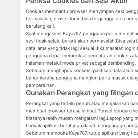
Periksa Cookies dan Sesi Akun
Cookies membantu browser menyimpan sesi pengg
bermasalah, proses login bisa terganggu atau pen
berulang kali.
Saat mengakses Kaya787, pengguna perlu memaha
sesi tidak selalu berarti akun bermasalah.Bisa sa
data lama yang tidak lagi sesuai.Jika masalah login t
pengguna dapat memeriksa pengaturan cookies 
halaman melalui mode privat sebagai pembanding.
Sebelum menghapus cookies, pastikan data akun s
benar karena pengguna mungkin perlu masuk ulang
pembersihan.
Gunakan Perangkat yang Ringan
Perangkat yang terlalu penuh atau menjalankan ban
membuat browser terasa lambat.Ponsel dengan me
biasanya lebih mudah mengalami lag.Laptop yang 
banyak aplikasi berat juga dapat mengganggu peng
Sebelum membuka Kaya787, tutup aplikasi yang tida