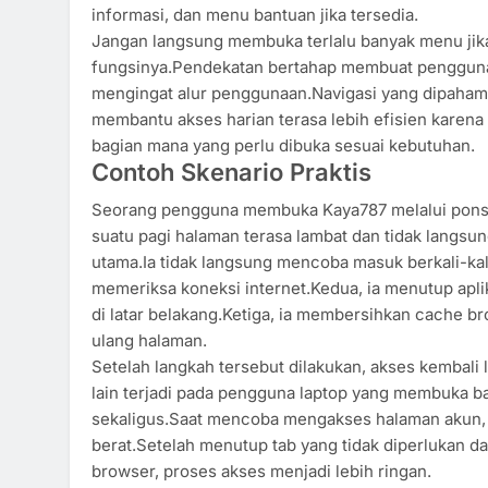
informasi, dan menu bantuan jika tersedia.
Jangan langsung membuka terlalu banyak menu ji
fungsinya.Pendekatan bertahap membuat penggun
mengingat alur penggunaan.Navigasi yang dipaham
membantu akses harian terasa lebih efisien karen
bagian mana yang perlu dibuka sesuai kebutuhan.
Contoh Skenario Praktis
Seorang pengguna membuka Kaya787 melalui ponse
suatu pagi halaman terasa lambat dan tidak langs
utama.Ia tidak langsung mencoba masuk berkali-kal
memeriksa koneksi internet.Kedua, ia menutup aplik
di latar belakang.Ketiga, ia membersihkan cache 
ulang halaman.
Setelah langkah tersebut dilakukan, akses kembali l
lain terjadi pada pengguna laptop yang membuka b
sekaligus.Saat mencoba mengakses halaman akun,
berat.Setelah menutup tab yang tidak diperlukan 
browser, proses akses menjadi lebih ringan.