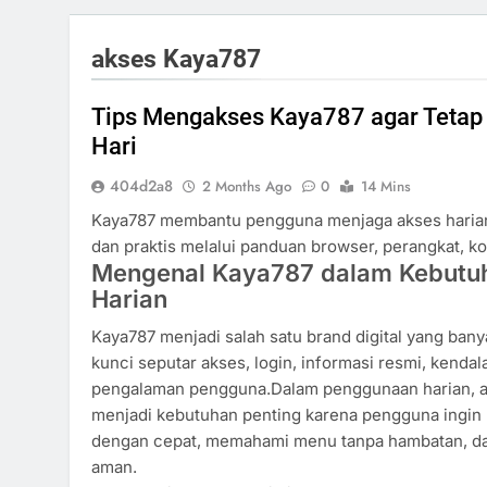
akses Kaya787
Tips Mengakses Kaya787 agar Tetap 
Hari
404d2a8
2 Months Ago
0
14 Mins
Kaya787 membantu pengguna menjaga akses harian 
dan praktis melalui panduan browser, perangkat, ko
Mengenal Kaya787 dalam Kebutu
Harian
Kaya787 menjadi salah satu brand digital yang banya
kunci seputar akses, login, informasi resmi, kendal
pengalaman pengguna.Dalam penggunaan harian, a
menjadi kebutuhan penting karena pengguna ingi
dengan cepat, memahami menu tanpa hambatan, da
aman.