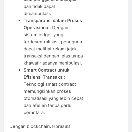
dan tidak dapat
dimanipulasi.
Transparansi dalam Proses
Operasional:
Dengan
sistem ledger yang
terdesentralisasi, pengguna
dapat melihat rekam jejak
transaksi dengan jelas tanpa
khawatir adanya manipulasi.
Smart Contract untuk
Efisiensi Transaksi:
Teknologi smart contract
memungkinkan proses
otomatisasi yang lebih cepat
dan efisien tanpa perlu
perantara.
Dengan blockchain, Horas88