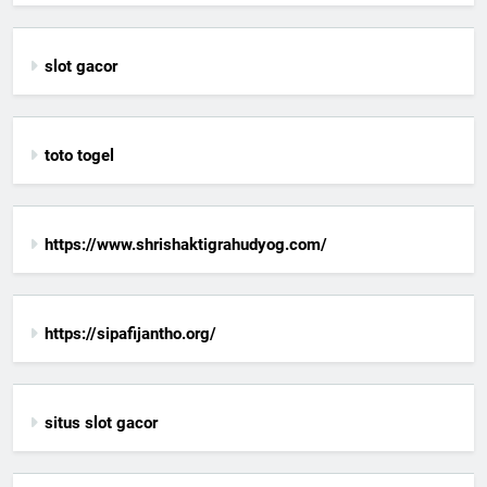
slot gacor
toto togel
https://www.shrishaktigrahudyog.com/
https://sipafijantho.org/
situs slot gacor