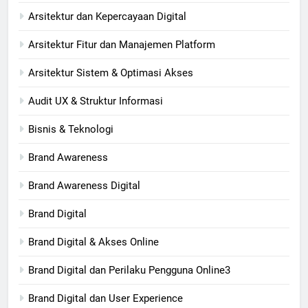
Arsitektur dan Kepercayaan Digital
Arsitektur Fitur dan Manajemen Platform
Arsitektur Sistem & Optimasi Akses
Audit UX & Struktur Informasi
Bisnis & Teknologi
Brand Awareness
Brand Awareness Digital
Brand Digital
Brand Digital & Akses Online
Brand Digital dan Perilaku Pengguna Online3
Brand Digital dan User Experience