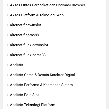
Akses Lintas Perangkat dan Optimasi Browser
Akses Platform & Teknologi Web
alternatif edwinslot
alternatif horas88
alternatif link edwinslot
alternatif link horas88
Analisis
Analisis Game & Desain Karakter Digital
Analisis Performa & Keamanan Sistem
Analisis Pola Slot
Analisis Teknologi Platform