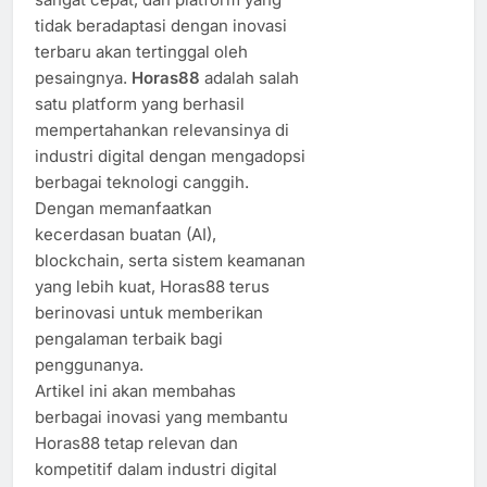
tidak beradaptasi dengan inovasi
terbaru akan tertinggal oleh
pesaingnya.
Horas88
adalah salah
satu platform yang berhasil
mempertahankan relevansinya di
industri digital dengan mengadopsi
berbagai teknologi canggih.
Dengan memanfaatkan
kecerdasan buatan (AI),
blockchain, serta sistem keamanan
yang lebih kuat, Horas88 terus
berinovasi untuk memberikan
pengalaman terbaik bagi
penggunanya.
Artikel ini akan membahas
berbagai inovasi yang membantu
Horas88 tetap relevan dan
kompetitif dalam industri digital