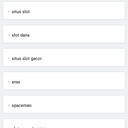
situs slot
slot dana
situs slot gacor
xnxx
spaceman