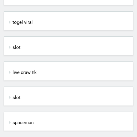
togel viral
slot
live draw hk
slot
spaceman