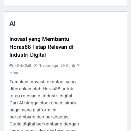
AI
Inovasi yang Membantu
Horas88 Tetap Relevan di
Industri Digital
404d2a8
1 year ago
0
7
mins
Temukan inovasi teknologi yang
diterapkan oleh Horas88 untuk
tetap relevan di industri digital.
Dari AI hingga blockchain, simak
bagaimana platform ini
berkembang dan beradaptasi.
Dunia digital berkembang dengan
sangat cepat, dan platform yang