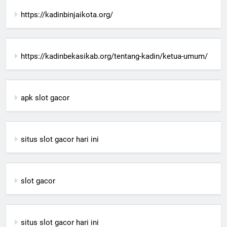
https://kadinbinjaikota.org/
https://kadinbekasikab.org/tentang-kadin/ketua-umum/
apk slot gacor
situs slot gacor hari ini
slot gacor
situs slot gacor hari ini