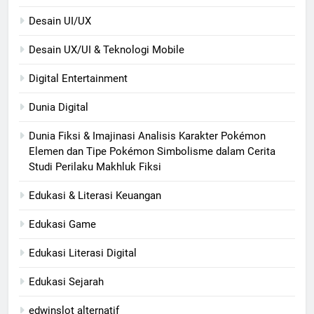
Desain UI/UX
Desain UX/UI & Teknologi Mobile
Digital Entertainment
Dunia Digital
Dunia Fiksi & Imajinasi Analisis Karakter Pokémon
Elemen dan Tipe Pokémon Simbolisme dalam Cerita
Studi Perilaku Makhluk Fiksi
Edukasi & Literasi Keuangan
Edukasi Game
Edukasi Literasi Digital
Edukasi Sejarah
edwinslot alternatif