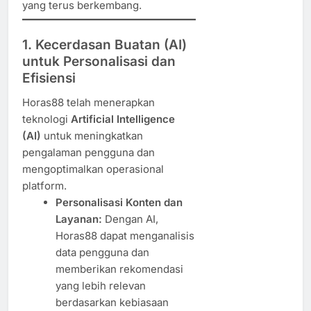
yang terus berkembang.
1. Kecerdasan Buatan (AI)
untuk Personalisasi dan
Efisiensi
Horas88 telah menerapkan
teknologi
Artificial Intelligence
(AI)
untuk meningkatkan
pengalaman pengguna dan
mengoptimalkan operasional
platform.
Personalisasi Konten dan
Layanan:
Dengan AI,
Horas88 dapat menganalisis
data pengguna dan
memberikan rekomendasi
yang lebih relevan
berdasarkan kebiasaan