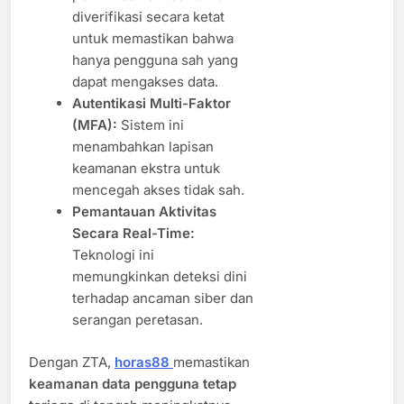
diverifikasi secara ketat
untuk memastikan bahwa
hanya pengguna sah yang
dapat mengakses data.
Autentikasi Multi-Faktor
(MFA):
Sistem ini
menambahkan lapisan
keamanan ekstra untuk
mencegah akses tidak sah.
Pemantauan Aktivitas
Secara Real-Time:
Teknologi ini
memungkinkan deteksi dini
terhadap ancaman siber dan
serangan peretasan.
Dengan ZTA,
horas88
memastikan
keamanan data pengguna tetap