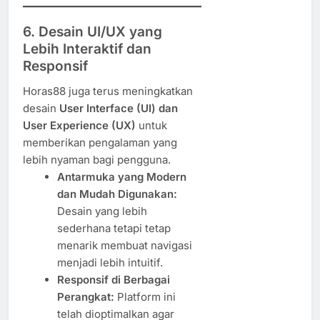
6. Desain UI/UX yang
Lebih Interaktif dan
Responsif
Horas88 juga terus meningkatkan
desain
User Interface (UI) dan
User Experience (UX)
untuk
memberikan pengalaman yang
lebih nyaman bagi pengguna.
Antarmuka yang Modern
dan Mudah Digunakan:
Desain yang lebih
sederhana tetapi tetap
menarik membuat navigasi
menjadi lebih intuitif.
Responsif di Berbagai
Perangkat:
Platform ini
telah dioptimalkan agar