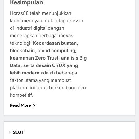
Kesimpulan
Horas88 telah menunjukkan
komitmennya untuk tetap relevan
di industri digital dengan
menerapkan berbagai inovasi
teknologi.
Kecerdasan buatan,
blockchain, cloud computing,
keamanan Zero Trust, analisis Big
Data, serta desain UI/UX yang
lebih modern
adalah beberapa
faktor utama yang membuat
platform ini terus berkembang dan
kompetitif.
Read More
SLOT