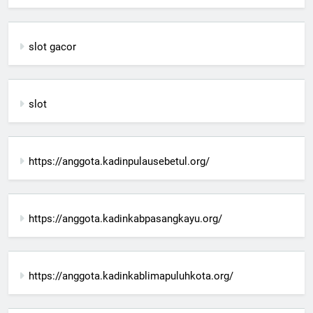
slot gacor
slot
https://anggota.kadinpulausebetul.org/
https://anggota.kadinkabpasangkayu.org/
https://anggota.kadinkablimapuluhkota.org/