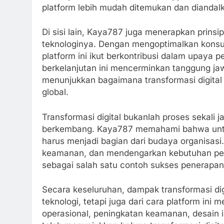
platform lebih mudah ditemukan dan diandalk
Di sisi lain, Kaya787 juga menerapkan prinsi
teknologinya. Dengan mengoptimalkan konsum
platform ini ikut berkontribusi dalam upaya 
berkelanjutan ini mencerminkan tanggung ja
menunjukkan bagaimana transformasi digital d
global.
Transformasi digital bukanlah proses sekali j
berkembang. Kaya787 memahami bahwa untuk t
harus menjadi bagian dari budaya organisas
keamanan, dan mendengarkan kebutuhan pen
sebagai salah satu contoh sukses penerapan 
Secara keseluruhan, dampak transformasi digi
teknologi, tetapi juga dari cara platform ini 
operasional, peningkatan keamanan, desain i