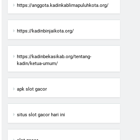
https://anggota.kadinkablimapuluhkota.org/
https://kadinbinjaikota.org/
https://kadinbekasikab.org/tentang-
kadin/ketua-umum/
apk slot gacor
situs slot gacor hari ini