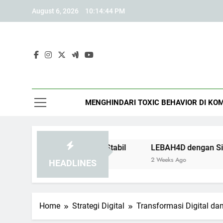
Skip
August 6, 2026
10:14:45 PM
to
content
Amb
Bergabung
MENGHINDARI TOXIC BEHAVIOR DI KO
g Fleksibel dan Stabil
LEBAH4D dengan Sistem Akses y
2 Weeks Ago
HEADLINES
Home
Strategi Digital
Transformasi Digital 