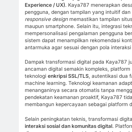
Experience / UX)
. Kaya787 menerapkan desa
pengguna, dengan tampilan yang intuitif dan
responsive design
memastikan tampilan situs 
maupun smartphone. Selain itu, integrasi tek
mempersonalisasi pengalaman pengguna berda
sistem dapat menampilkan rekomendasi kont
antarmuka agar sesuai dengan pola interaks
Dampak transformasi digital pada Kaya787 ju
ancaman digital semakin kompleks, platform
teknologi
enkripsi SSL/TLS
, autentikasi dua 
machine learning. Teknologi keamanan adapt
menanganinya secara otomatis tanpa mengg
pendekatan keamanan proaktif, Kaya787 tida
membangun kepercayaan sebagai platform di
Selain peningkatan teknis, transformasi digi
interaksi sosial dan komunitas digital
. Platfo