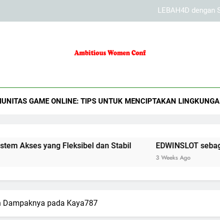
LEBAH4D dengan Si
EDWINSLOT sebagai Ekosistem Digi
LEBAH4D sebagai Ekosistem Digi
itious Women Confer
EDWINSLOT dengan Si
lah Dalam Ambitious Women Conference, Sebuah Konferensi Y
LEBAH4D dengan Si
MUNITAS GAME ONLINE: TIPS UNTUK MENCIPTAKAN LINGKUNG
EDWINSLOT sebagai Ekosistem Digi
LEBAH4D sebagai Ekosistem Digi
ang Fleksibel dan Stabil
EDWINSLOT sebagai Ekosistem 
3 Weeks Ago
dan Dampaknya pada Kaya787