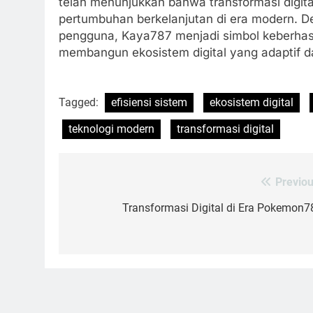
telah menunjukkan bahwa transformasi digita
pertumbuhan berkelanjutan di era modern. 
pengguna, Kaya787 menjadi simbol keberhasil
membangun ekosistem digital yang adaptif d
Tagged:
efisiensi sistem
ekosistem digital
teknologi modern
transformasi digital
Previou
Post
navigation
Transformasi Digital di Era Pokemon7