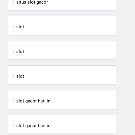
situs slot gacor
slot
slot
slot
slot gacor hari ini
slot gacor hari ini