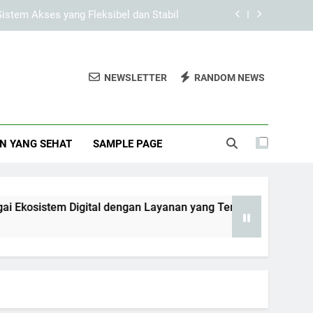
stem Akses yang Fleksibel dan Stabil
tal dengan Layanan yang Terintegrasi
tal dengan Layanan yang Terintegrasi
NEWSLETTER
RANDOM NEWS
ence
stem Akses yang Fleksibel dan Stabil
ang Menginspirasi Perempuan Untuk Sukses Dan Berdaya.
stem Akses yang Fleksibel dan Stabil
AN YANG SEHAT
SAMPLE PAGE
tal dengan Layanan yang Terintegrasi
tal dengan Layanan yang Terintegrasi
Digital dengan Layanan yang Terintegrasi
LEBAH4D seb
3 Weeks Ago