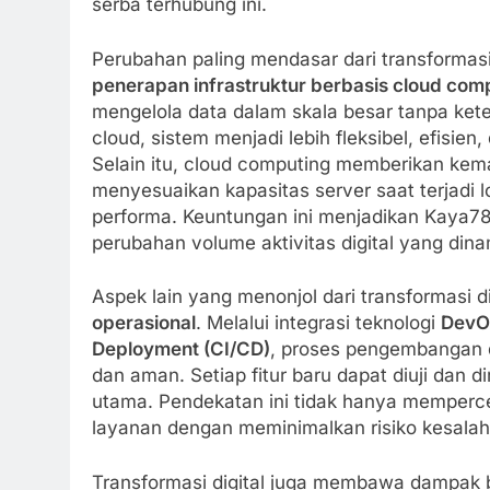
serba terhubung ini.
Perubahan paling mendasar dari transformasi 
penerapan infrastruktur berbasis cloud com
mengelola data dalam skala besar tanpa kete
cloud, sistem menjadi lebih fleksibel, efis
Selain itu, cloud computing memberikan kema
menyesuaikan kapasitas server saat terjadi
performa. Keuntungan ini menjadikan Kaya78
perubahan volume aktivitas digital yang dina
Aspek lain yang menonjol dari transformasi 
operasional
. Melalui integrasi teknologi
DevO
Deployment (CI/CD)
, proses pengembangan d
dan aman. Setiap fitur baru dapat diuji dan 
utama. Pendekatan ini tidak hanya memperce
layanan dengan meminimalkan risiko kesala
Transformasi digital juga membawa dampak 