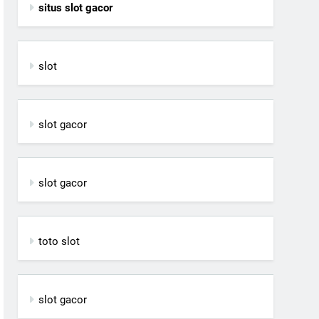
situs slot gacor
slot
slot gacor
slot gacor
toto slot
slot gacor