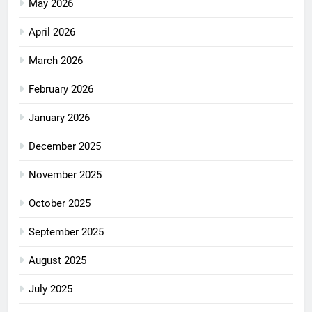
May 2026
April 2026
March 2026
February 2026
January 2026
December 2025
November 2025
October 2025
September 2025
August 2025
July 2025