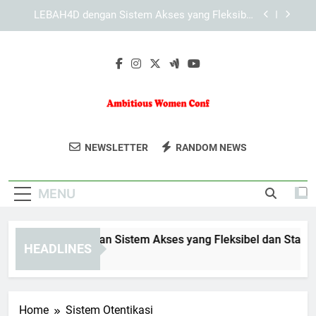
Skip
EDWINSLOT sebagai Ekosistem Digital dengan
to
Layanan yang Terintegrasi
content
LEBAH4D sebagai Ekosistem Digital dengan
Layanan yang Terintegrasi
EDWINSLOT dengan Sistem Akses yang Fleksibel
dan Stabil
LEBAH4D dengan Sistem Akses yang Fleksibel
dan Stabil
Ambitious
Bergabunglah Dalam Ambitious Women
EDWINSLOT sebagai Ekosistem Digital dengan
NEWSLETTER
RANDOM NEWS
Layanan yang Terintegrasi
Women
Conference, Sebuah Konferensi Yang
LEBAH4D sebagai Ekosistem Digital dengan
Menginspirasi Perempuan Untuk Sukses
Layanan yang Terintegrasi
Conference
MENU
Dan Berdaya.
WINSLOT dengan Sistem Akses yang Fleksibel dan Stabil
HEADLINES
Weeks Ago
Home
Sistem Otentikasi