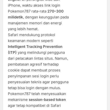
iPhone, waktu akses link login
Pokemon787 rata-rata
270–300
milidetik
, dengan keunggulan pada
manajemen memori dan energi
yang lebih hemat.
Safari mendukung protokol
keamanan modern seperti
Intelligent Tracking Prevention
(ITP)
yang melindungi pengguna
dari pelacakan lintas situs. Namun,
pembatasan agresif terhadap
cookie dapat membuat proses
penyimpanan sesi login perlu
penyesuaian teknis agar pengguna
tetap bisa login dengan mulus.
Pokemon787 telah menyesuaikan
mekanisme
session-based token
agar tetap kompatibel di Safari