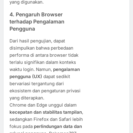
yang digunakan.
4. Pengaruh Browser
terhadap Pengalaman
Pengguna
Dari hasil pengujian, dapat
disimpulkan bahwa perbedaan
performa di antara browser tidak
terlalu signifikan dalam konteks
waktu login. Namun,
pengalaman
pengguna (UX)
dapat sedikit
bervariasi tergantung dari
ekosistem dan pengaturan privasi
yang diterapkan.
Chrome dan Edge unggul dalam
kecepatan dan stabilitas tampilan
,
sedangkan Firefox dan Safari lebih
fokus pada
perlindungan data dan