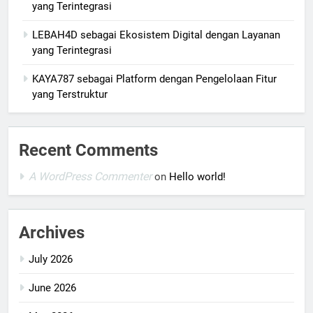
yang Terintegrasi
LEBAH4D sebagai Ekosistem Digital dengan Layanan
yang Terintegrasi
KAYA787 sebagai Platform dengan Pengelolaan Fitur
yang Terstruktur
Recent Comments
A WordPress Commenter
on
Hello world!
Archives
July 2026
June 2026