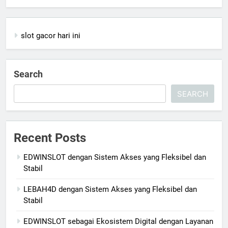
slot gacor hari ini
Search
SEARCH
Recent Posts
EDWINSLOT dengan Sistem Akses yang Fleksibel dan
Stabil
LEBAH4D dengan Sistem Akses yang Fleksibel dan
Stabil
EDWINSLOT sebagai Ekosistem Digital dengan Layanan