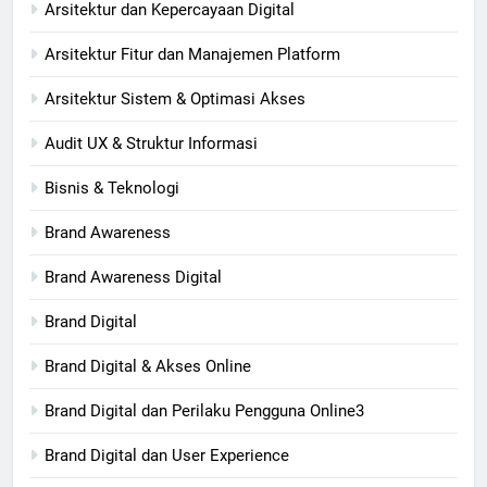
Arsitektur dan Kepercayaan Digital
Arsitektur Fitur dan Manajemen Platform
Arsitektur Sistem & Optimasi Akses
Audit UX & Struktur Informasi
Bisnis & Teknologi
Brand Awareness
Brand Awareness Digital
Brand Digital
Brand Digital & Akses Online
Brand Digital dan Perilaku Pengguna Online3
Brand Digital dan User Experience