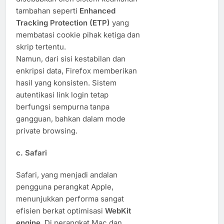
tambahan seperti
Enhanced
Tracking Protection (ETP)
yang
membatasi cookie pihak ketiga dan
skrip tertentu.
Namun, dari sisi kestabilan dan
enkripsi data, Firefox memberikan
hasil yang konsisten. Sistem
autentikasi link login tetap
berfungsi sempurna tanpa
gangguan, bahkan dalam mode
private browsing.
c. Safari
Safari, yang menjadi andalan
pengguna perangkat Apple,
menunjukkan performa sangat
efisien berkat optimisasi
WebKit
engine
. Di perangkat Mac dan