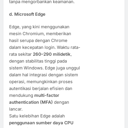
tanpa mengorbankan keamanan.
d. Microsoft Edge
Edge, yang kini menggunakan
mesin Chromium, memberikan
hasil serupa dengan Chrome
dalam kecepatan login. Waktu rata-
rata sekitar
260–290 milidetik
,
dengan stabilitas tinggi pada
sistem Windows. Edge juga unggul
dalam hal integrasi dengan sistem
operasi, memungkinkan proses
autentikasi berjalan efisien dan
mendukung
multi-factor
authentication (MFA)
dengan
lancar.
Satu kelebihan Edge adalah
penggunaan sumber daya CPU