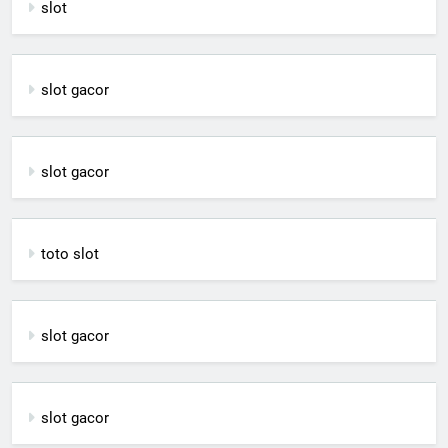
slot
slot gacor
slot gacor
toto slot
slot gacor
slot gacor