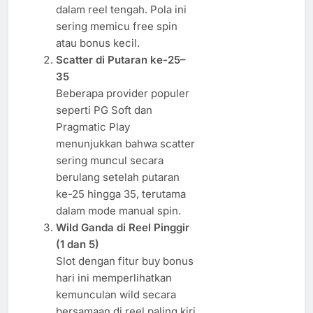
dalam reel tengah. Pola ini
sering memicu free spin
atau bonus kecil.
Scatter di Putaran ke-25–
35
Beberapa provider populer
seperti PG Soft dan
Pragmatic Play
menunjukkan bahwa scatter
sering muncul secara
berulang setelah putaran
ke-25 hingga 35, terutama
dalam mode manual spin.
Wild Ganda di Reel Pinggir
(1 dan 5)
Slot dengan fitur buy bonus
hari ini memperlihatkan
kemunculan wild secara
bersamaan di reel paling kiri