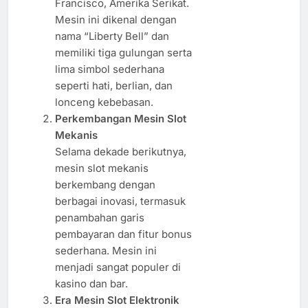
Francisco, Amerika Serikat.
Mesin ini dikenal dengan
nama “Liberty Bell” dan
memiliki tiga gulungan serta
lima simbol sederhana
seperti hati, berlian, dan
lonceng kebebasan.
Perkembangan Mesin Slot
Mekanis
Selama dekade berikutnya,
mesin slot mekanis
berkembang dengan
berbagai inovasi, termasuk
penambahan garis
pembayaran dan fitur bonus
sederhana. Mesin ini
menjadi sangat populer di
kasino dan bar.
Era Mesin Slot Elektronik