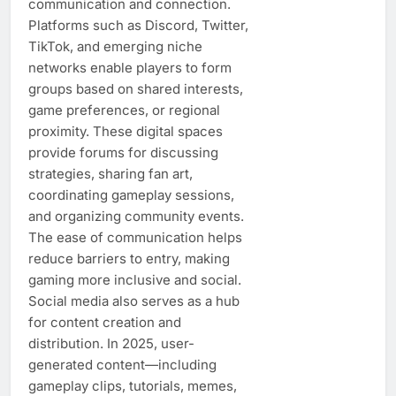
communication and connection.
Platforms such as Discord, Twitter,
TikTok, and emerging niche
networks enable players to form
groups based on shared interests,
game preferences, or regional
proximity. These digital spaces
provide forums for discussing
strategies, sharing fan art,
coordinating gameplay sessions,
and organizing community events.
The ease of communication helps
reduce barriers to entry, making
gaming more inclusive and social.
Social media also serves as a hub
for content creation and
distribution. In 2025, user-
generated content—including
gameplay clips, tutorials, memes,