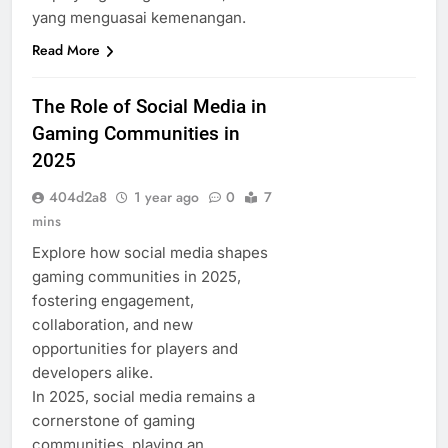
yang menguasai kemenangan.
Read More
The Role of Social Media in
Gaming Communities in
2025
404d2a8
1 year ago
0
7
mins
Explore how social media shapes
gaming communities in 2025,
fostering engagement,
collaboration, and new
opportunities for players and
developers alike.
In 2025, social media remains a
cornerstone of gaming
communities, playing an