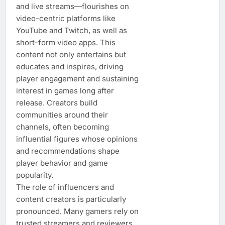
and live streams—flourishes on
video-centric platforms like
YouTube and Twitch, as well as
short-form video apps. This
content not only entertains but
educates and inspires, driving
player engagement and sustaining
interest in games long after
release. Creators build
communities around their
channels, often becoming
influential figures whose opinions
and recommendations shape
player behavior and game
popularity.
The role of influencers and
content creators is particularly
pronounced. Many gamers rely on
trusted streamers and reviewers