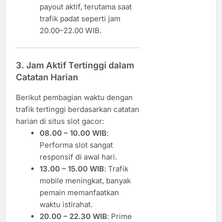
payout aktif, terutama saat
trafik padat seperti jam
20.00–22.00 WIB.
3. Jam Aktif Tertinggi dalam
Catatan Harian
Berikut pembagian waktu dengan
trafik tertinggi berdasarkan catatan
harian di situs slot gacor:
08.00 – 10.00 WIB
:
Performa slot sangat
responsif di awal hari.
13.00 – 15.00 WIB
: Trafik
mobile meningkat, banyak
pemain memanfaatkan
waktu istirahat.
20.00 – 22.30 WIB
: Prime