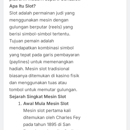
Apa Itu Slot?
Slot adalah permainan judi yang
menggunakan mesin dengan
gulungan berputar (reels) yang
berisi simbol-simbol tertentu.
Tujuan pemain adalah
mendapatkan kombinasi simbol
yang tepat pada garis pembayaran
(paylines) untuk memenangkan
hadiah. Mesin slot tradisional
biasanya ditemukan di kasino fisik
dan menggunakan tuas atau
tombol untuk memutar gulungan.
Sejarah Singkat Mesin Slot
Awal Mula Mesin Slot
Mesin slot pertama kali
ditemukan oleh Charles Fey
pada tahun 1895 di San