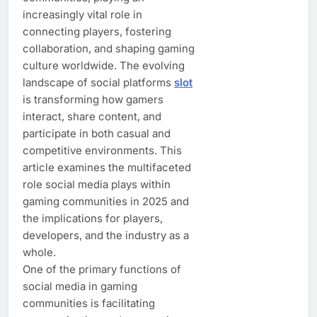
increasingly vital role in
connecting players, fostering
collaboration, and shaping gaming
culture worldwide. The evolving
landscape of social platforms
slot
is transforming how gamers
interact, share content, and
participate in both casual and
competitive environments. This
article examines the multifaceted
role social media plays within
gaming communities in 2025 and
the implications for players,
developers, and the industry as a
whole.
One of the primary functions of
social media in gaming
communities is facilitating