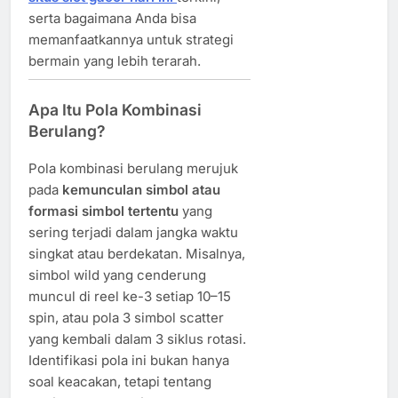
serta bagaimana Anda bisa
memanfaatkannya untuk strategi
bermain yang lebih terarah.
Apa Itu Pola Kombinasi
Berulang?
Pola kombinasi berulang merujuk
pada
kemunculan simbol atau
formasi simbol tertentu
yang
sering terjadi dalam jangka waktu
singkat atau berdekatan. Misalnya,
simbol wild yang cenderung
muncul di reel ke-3 setiap 10–15
spin, atau pola 3 simbol scatter
yang kembali dalam 3 siklus rotasi.
Identifikasi pola ini bukan hanya
soal keacakan, tetapi tentang