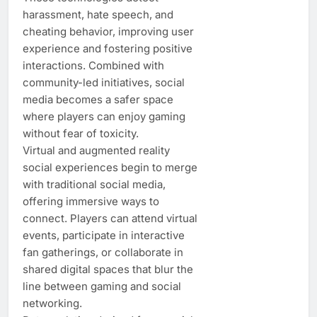
harassment, hate speech, and
cheating behavior, improving user
experience and fostering positive
interactions. Combined with
community-led initiatives, social
media becomes a safer space
where players can enjoy gaming
without fear of toxicity.
Virtual and augmented reality
social experiences begin to merge
with traditional social media,
offering immersive ways to
connect. Players can attend virtual
events, participate in interactive
fan gatherings, or collaborate in
shared digital spaces that blur the
line between gaming and social
networking.