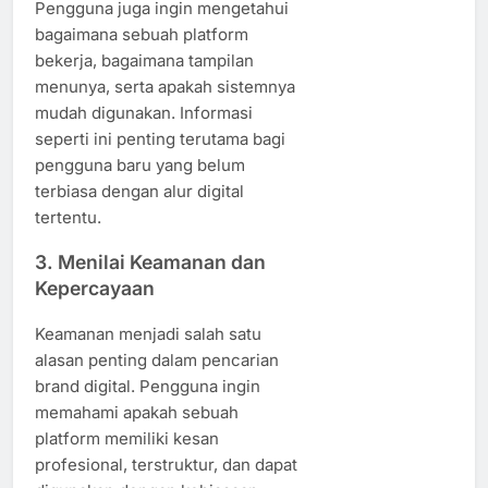
Pengguna juga ingin mengetahui
bagaimana sebuah platform
bekerja, bagaimana tampilan
menunya, serta apakah sistemnya
mudah digunakan. Informasi
seperti ini penting terutama bagi
pengguna baru yang belum
terbiasa dengan alur digital
tertentu.
3. Menilai Keamanan dan
Kepercayaan
Keamanan menjadi salah satu
alasan penting dalam pencarian
brand digital. Pengguna ingin
memahami apakah sebuah
platform memiliki kesan
profesional, terstruktur, dan dapat