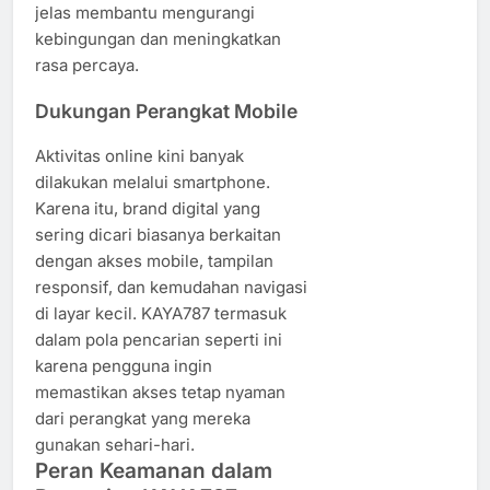
jelas membantu mengurangi
kebingungan dan meningkatkan
rasa percaya.
Dukungan Perangkat Mobile
Aktivitas online kini banyak
dilakukan melalui smartphone.
Karena itu, brand digital yang
sering dicari biasanya berkaitan
dengan akses mobile, tampilan
responsif, dan kemudahan navigasi
di layar kecil. KAYA787 termasuk
dalam pola pencarian seperti ini
karena pengguna ingin
memastikan akses tetap nyaman
dari perangkat yang mereka
gunakan sehari-hari.
Peran Keamanan dalam