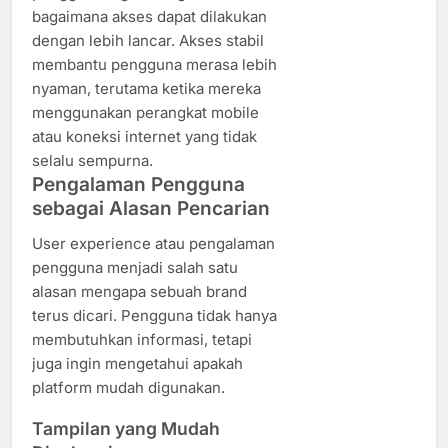
bagaimana akses dapat dilakukan
dengan lebih lancar. Akses stabil
membantu pengguna merasa lebih
nyaman, terutama ketika mereka
menggunakan perangkat mobile
atau koneksi internet yang tidak
selalu sempurna.
Pengalaman Pengguna
sebagai Alasan Pencarian
User experience atau pengalaman
pengguna menjadi salah satu
alasan mengapa sebuah brand
terus dicari. Pengguna tidak hanya
membutuhkan informasi, tetapi
juga ingin mengetahui apakah
platform mudah digunakan.
Tampilan yang Mudah