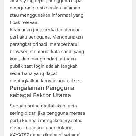
akses yang tepat, pengguna dapat
mengurangi risiko salah halaman
atau menggunakan informasi yang
tidak relevan.
Keamanan juga berkaitan dengan
perilaku pengguna. Menggunakan
perangkat pribadi, memperbarui
browser, membuat kata sandi yang
kuat, dan menghindari jaringan
publik saat login adalah langkah
sederhana yang dapat
meningkatkan kenyamanan akses.
Pengalaman Pengguna
sebagai Faktor Utama
Sebuah brand digital akan lebih
sering dicari jika pengguna merasa
perlu kembali mengaksesnya atau
mencari panduan pendukung.
KAYA787 dapat dipahami sebagai