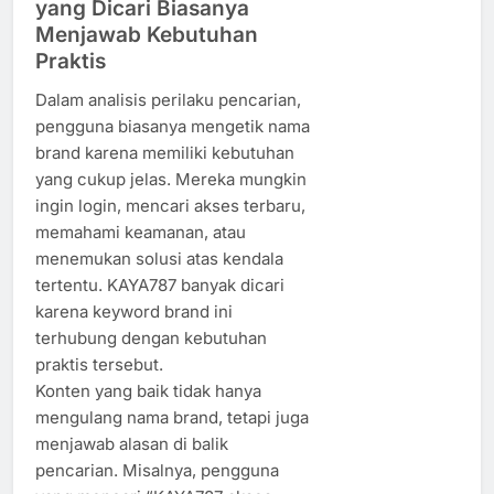
yang Dicari Biasanya
Menjawab Kebutuhan
Praktis
Dalam analisis perilaku pencarian,
pengguna biasanya mengetik nama
brand karena memiliki kebutuhan
yang cukup jelas. Mereka mungkin
ingin login, mencari akses terbaru,
memahami keamanan, atau
menemukan solusi atas kendala
tertentu. KAYA787 banyak dicari
karena keyword brand ini
terhubung dengan kebutuhan
praktis tersebut.
Konten yang baik tidak hanya
mengulang nama brand, tetapi juga
menjawab alasan di balik
pencarian. Misalnya, pengguna