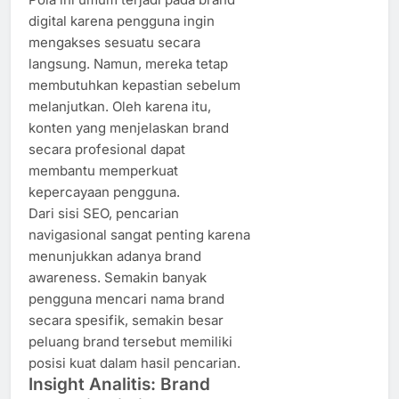
digital karena pengguna ingin
mengakses sesuatu secara
langsung. Namun, mereka tetap
membutuhkan kepastian sebelum
melanjutkan. Oleh karena itu,
konten yang menjelaskan brand
secara profesional dapat
membantu memperkuat
kepercayaan pengguna.
Dari sisi SEO, pencarian
navigasional sangat penting karena
menunjukkan adanya brand
awareness. Semakin banyak
pengguna mencari nama brand
secara spesifik, semakin besar
peluang brand tersebut memiliki
posisi kuat dalam hasil pencarian.
Insight Analitis: Brand