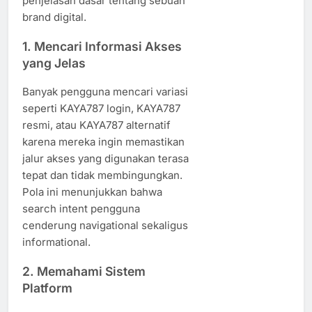
penjelasan dasar tentang sebuah
brand digital.
1. Mencari Informasi Akses
yang Jelas
Banyak pengguna mencari variasi
seperti KAYA787 login, KAYA787
resmi, atau KAYA787 alternatif
karena mereka ingin memastikan
jalur akses yang digunakan terasa
tepat dan tidak membingungkan.
Pola ini menunjukkan bahwa
search intent pengguna
cenderung navigational sekaligus
informational.
2. Memahami Sistem
Platform