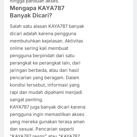
hingga panduan akses.
Mengapa KAYA787
Banyak Dicari?
Salah satu alasan KAYA787 banyak
dicari adalah karena pengguna
membutuhkan kejelasan. Aktivitas
online sering kali membuat
pengguna berpindah dari satu
perangkat ke perangkat lain, dari
jaringan berbeda, atau dari hasil
pencarian yang beragam. Dalam
kondisi tersebut, informasi yang
rapi dan mudah dipahami menjadi
sangat penting.
KAYA787 juga banyak dicari karena
pengguna ingin memastikan akses
yang mereka gunakan terasa aman
dan sesuai. Pencarian seperti
“KAYA787 resmi” atau “KAYA787