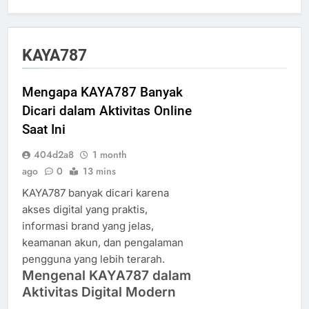
KAYA787
Mengapa KAYA787 Banyak
Dicari dalam Aktivitas Online
Saat Ini
404d2a8
1 month
ago
0
13 mins
KAYA787 banyak dicari karena
akses digital yang praktis,
informasi brand yang jelas,
keamanan akun, dan pengalaman
pengguna yang lebih terarah.
Mengenal KAYA787 dalam
Aktivitas Digital Modern