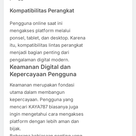
Kompatibilitas Perangkat
Pengguna online saat ini
mengakses platform melalui
ponsel, tablet, dan desktop. Karena
itu, kompatibilitas lintas perangkat
menjadi bagian penting dari
pengalaman digital modern.
Keamanan Digital dan
Kepercayaan Pengguna
Keamanan merupakan fondasi
utama dalam membangun
kepercayaan. Pengguna yang
mencari KAYA787 biasanya juga
ingin mengetahui cara mengakses
platform dengan lebih aman dan
bijak.
Beberapa kebiasaan penting yang