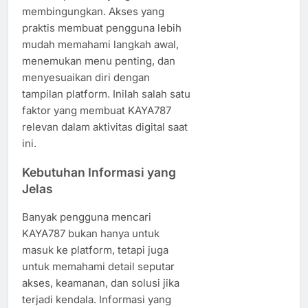
membingungkan. Akses yang
praktis membuat pengguna lebih
mudah memahami langkah awal,
menemukan menu penting, dan
menyesuaikan diri dengan
tampilan platform. Inilah salah satu
faktor yang membuat KAYA787
relevan dalam aktivitas digital saat
ini.
Kebutuhan Informasi yang
Jelas
Banyak pengguna mencari
KAYA787 bukan hanya untuk
masuk ke platform, tetapi juga
untuk memahami detail seputar
akses, keamanan, dan solusi jika
terjadi kendala. Informasi yang