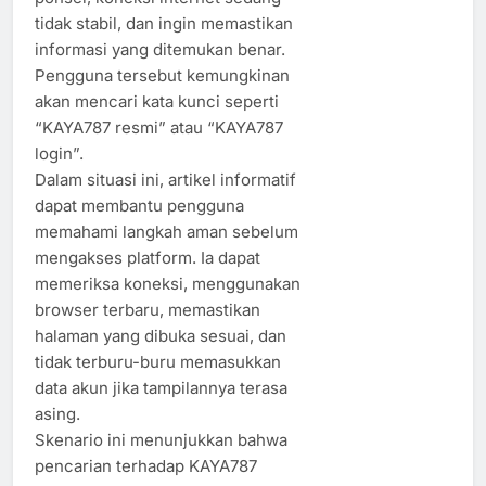
tidak stabil, dan ingin memastikan
informasi yang ditemukan benar.
Pengguna tersebut kemungkinan
akan mencari kata kunci seperti
“KAYA787 resmi” atau “KAYA787
login”.
Dalam situasi ini, artikel informatif
dapat membantu pengguna
memahami langkah aman sebelum
mengakses platform. Ia dapat
memeriksa koneksi, menggunakan
browser terbaru, memastikan
halaman yang dibuka sesuai, dan
tidak terburu-buru memasukkan
data akun jika tampilannya terasa
asing.
Skenario ini menunjukkan bahwa
pencarian terhadap KAYA787