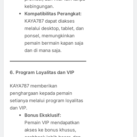
kebingungan.
Kompatibilitas Perangkat:
KAYA787 dapat diakses
melalui desktop, tablet, dan
ponsel, memungkinkan
pemain bermain kapan saja
dan di mana saja.
6. Program Loyalitas dan VIP
KAYA787 memberikan
penghargaan kepada pemain
setianya melalui program loyalitas
dan VIP.
Bonus Eksklusif:
Pemain VIP mendapatkan
akses ke bonus khusus,