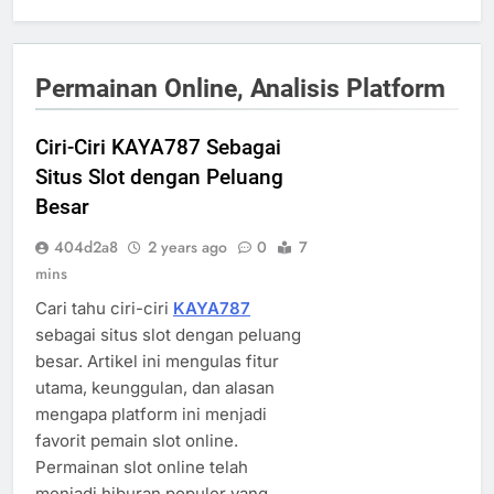
Permainan Online, Analisis Platform
Ciri-Ciri KAYA787 Sebagai
Situs Slot dengan Peluang
Besar
404d2a8
2 years ago
0
7
mins
Cari tahu ciri-ciri
KAYA787
sebagai situs slot dengan peluang
besar. Artikel ini mengulas fitur
utama, keunggulan, dan alasan
mengapa platform ini menjadi
favorit pemain slot online.
Permainan slot online telah
menjadi hiburan populer yang