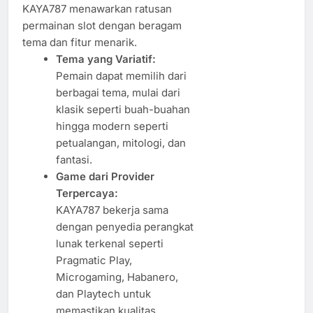
KAYA787 menawarkan ratusan
permainan slot dengan beragam
tema dan fitur menarik.
Tema yang Variatif:
Pemain dapat memilih dari
berbagai tema, mulai dari
klasik seperti buah-buahan
hingga modern seperti
petualangan, mitologi, dan
fantasi.
Game dari Provider
Terpercaya:
KAYA787 bekerja sama
dengan penyedia perangkat
lunak terkenal seperti
Pragmatic Play,
Microgaming, Habanero,
dan Playtech untuk
memastikan kualitas