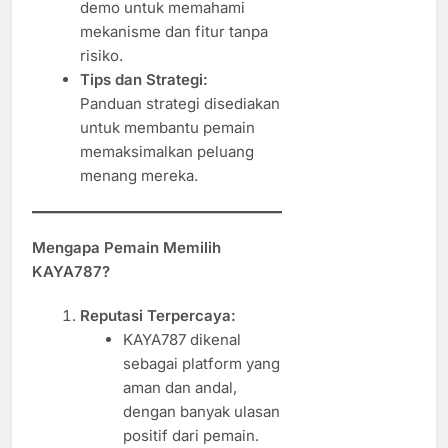
demo untuk memahami
mekanisme dan fitur tanpa
risiko.
Tips dan Strategi:
Panduan strategi disediakan
untuk membantu pemain
memaksimalkan peluang
menang mereka.
Mengapa Pemain Memilih
KAYA787?
Reputasi Terpercaya:
KAYA787 dikenal
sebagai platform yang
aman dan andal,
dengan banyak ulasan
positif dari pemain.