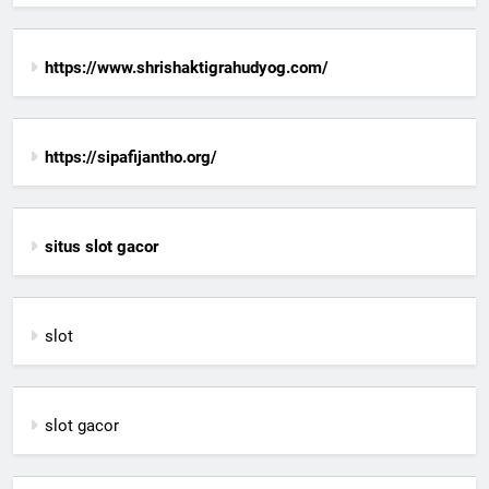
https://www.shrishaktigrahudyog.com/
https://sipafijantho.org/
situs slot gacor
slot
slot gacor