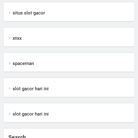
situs slot gacor
xnxx
spaceman
slot gacor hari ini
slot gacor hari ini
Search