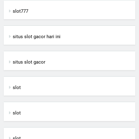
slot777
situs slot gacor hari ini
situs slot gacor
slot
slot
slot