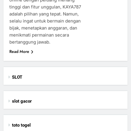
tinggi dan fitur unggulan, KAYA787
adalah pilihan yang tepat. Namun,
selalu ingat untuk bermain dengan
bijak, menetapkan anggaran, dan
menikmati permainan secara
bertanggung jawab.
Read More
SLOT
slot gacor
toto togel