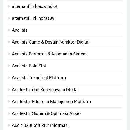
alternatif link edwinslot
alternatif link horas88
Analisis
Analisis Game & Desain Karakter Digital
Analisis Performa & Keamanan Sistem
Analisis Pola Slot
Analisis Teknologi Platform
Arsitektur dan Kepercayaan Digital
Arsitektur Fitur dan Manajemen Platform
Arsitektur Sistem & Optimasi Akses
Audit UX & Struktur Informasi