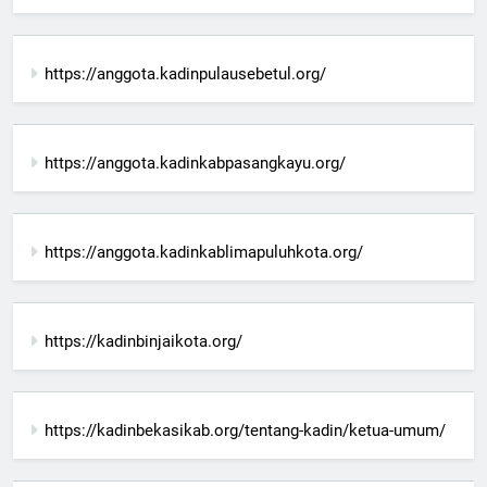
https://anggota.kadinpulausebetul.org/
https://anggota.kadinkabpasangkayu.org/
https://anggota.kadinkablimapuluhkota.org/
https://kadinbinjaikota.org/
https://kadinbekasikab.org/tentang-kadin/ketua-umum/