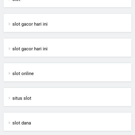
slot gacor hari ini
slot gacor hari ini
slot online
situs slot
slot dana