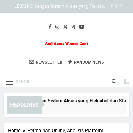
Skip
EDWINSLOT sebagai Ekosistem Digital dengan
to
Layanan yang Terintegrasi
content
LEBAH4D sebagai Ekosistem Digital dengan
Layanan yang Terintegrasi
EDWINSLOT dengan Sistem Akses yang Fleksibel
dan Stabil
LEBAH4D dengan Sistem Akses yang Fleksibel
dan Stabil
Ambitious
Bergabunglah Dalam Ambitious Women
EDWINSLOT sebagai Ekosistem Digital dengan
NEWSLETTER
RANDOM NEWS
Layanan yang Terintegrasi
Women
Conference, Sebuah Konferensi Yang
LEBAH4D sebagai Ekosistem Digital dengan
Menginspirasi Perempuan Untuk Sukses
Layanan yang Terintegrasi
Conference
MENU
Dan Berdaya.
WINSLOT dengan Sistem Akses yang Fleksibel dan Stabil
HEADLINES
Week Ago
Home
Permainan Online, Analisis Platform