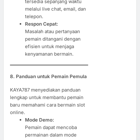
tersedia sepanjang waktu
melalui live chat, email, dan
telepon.
Respon Cepat:
Masalah atau pertanyaan
pemain ditangani dengan
efisien untuk menjaga
kenyamanan bermain.
8. Panduan untuk Pemain Pemula
KAYA787 menyediakan panduan
lengkap untuk membantu pemain
baru memahami cara bermain slot
online.
Mode Demo:
Pemain dapat mencoba
permainan dalam mode