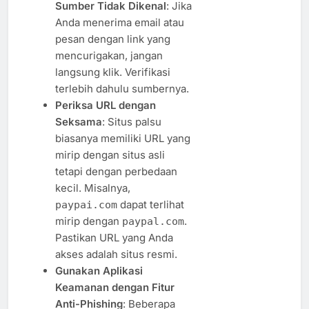
Sumber Tidak Dikenal
: Jika
Anda menerima email atau
pesan dengan link yang
mencurigakan, jangan
langsung klik. Verifikasi
terlebih dahulu sumbernya.
Periksa URL dengan
Seksama
: Situs palsu
biasanya memiliki URL yang
mirip dengan situs asli
tetapi dengan perbedaan
kecil. Misalnya,
dapat terlihat
paypai.com
mirip dengan
.
paypal.com
Pastikan URL yang Anda
akses adalah situs resmi.
Gunakan Aplikasi
Keamanan dengan Fitur
Anti-Phishing
: Beberapa