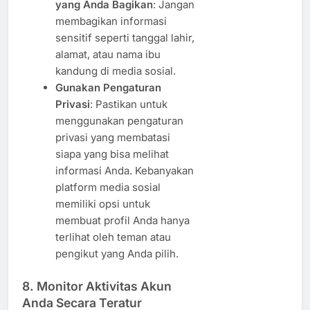
yang Anda Bagikan
: Jangan
membagikan informasi
sensitif seperti tanggal lahir,
alamat, atau nama ibu
kandung di media sosial.
Gunakan Pengaturan
Privasi
: Pastikan untuk
menggunakan pengaturan
privasi yang membatasi
siapa yang bisa melihat
informasi Anda. Kebanyakan
platform media sosial
memiliki opsi untuk
membuat profil Anda hanya
terlihat oleh teman atau
pengikut yang Anda pilih.
8.
Monitor Aktivitas Akun
Anda Secara Teratur