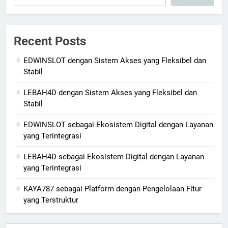
Recent Posts
EDWINSLOT dengan Sistem Akses yang Fleksibel dan
Stabil
LEBAH4D dengan Sistem Akses yang Fleksibel dan
Stabil
EDWINSLOT sebagai Ekosistem Digital dengan Layanan
yang Terintegrasi
LEBAH4D sebagai Ekosistem Digital dengan Layanan
yang Terintegrasi
KAYA787 sebagai Platform dengan Pengelolaan Fitur
yang Terstruktur