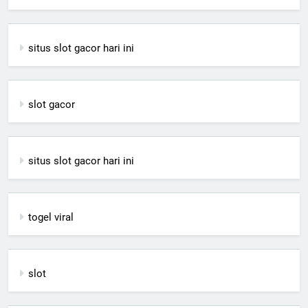
situs slot gacor hari ini
slot gacor
situs slot gacor hari ini
togel viral
slot