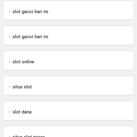
slot gacor hari ini
slot gacor hari ini
slot online
situs slot
slot dana
situs slot gacor