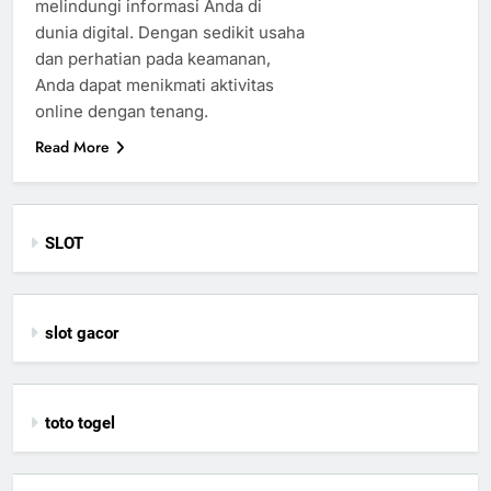
melindungi informasi Anda di
dunia digital. Dengan sedikit usaha
dan perhatian pada keamanan,
Anda dapat menikmati aktivitas
online dengan tenang.
Read More
SLOT
slot gacor
toto togel