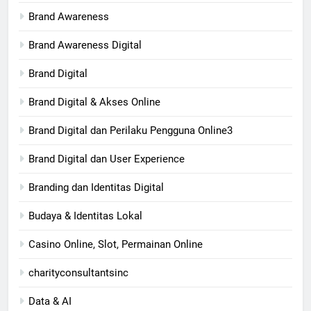
Brand Awareness
Brand Awareness Digital
Brand Digital
Brand Digital & Akses Online
Brand Digital dan Perilaku Pengguna Online3
Brand Digital dan User Experience
Branding dan Identitas Digital
Budaya & Identitas Lokal
Casino Online, Slot, Permainan Online
charityconsultantsinc
Data & AI