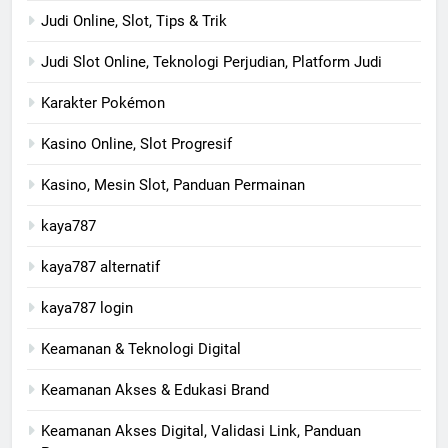
Judi Online, Slot, Tips & Trik
Judi Slot Online, Teknologi Perjudian, Platform Judi
Karakter Pokémon
Kasino Online, Slot Progresif
Kasino, Mesin Slot, Panduan Permainan
kaya787
kaya787 alternatif
kaya787 login
Keamanan & Teknologi Digital
Keamanan Akses & Edukasi Brand
Keamanan Akses Digital, Validasi Link, Panduan