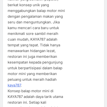
berkat konsep unik yang
menggabungkan balap motor mini
dengan pengalaman makan yang
seru dan menguntungkan. Jika
kamu mencari cara baru untuk
menikmati sore sambil meraih
cuan mudah, KAYA787 adalah
tempat yang tepat. Tidak hanya
menawarkan hidangan lezat,
restoran ini juga memberikan
kesempatan kepada pengunjung
untuk berpartisipasi dalam balap
motor mini yang memberikan
peluang untuk meraih hadiah
kaya787
.
Konsep balap motor mini di
KAYA787 adalah daya tarik utama
restoran ini. Setiap kali