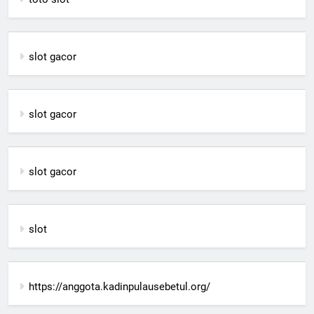
slot gacor
slot gacor
slot gacor
slot
https://anggota.kadinpulausebetul.org/