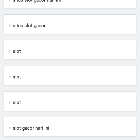
situs slot gacor
slot
slot
slot
slot gacor hari ini