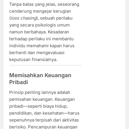
Tanpa batas yang jelas, seseorang
cenderung mengejar kerugian
(
loss chasing
), sebuah perilaku
yang secara psikologis umum
namun berbahaya. Kesadaran
terhadap perilaku ini membantu
individu memahami kapan harus
berhenti dan mengevaluasi
keputusan finansialnya.
Memisahkan Keuangan
Pribadi
Prinsip penting lainnya adalah
pemisahan keuangan. Keuangan
pribadi—seperti biaya hidup,
pendidikan, dan kesehatan—harus
sepenuhnya terpisah dari aktivitas
berisiko. Pencampuran keuangan