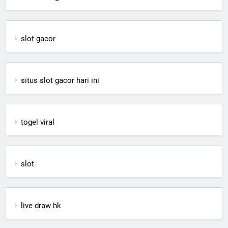
slot gacor
situs slot gacor hari ini
togel viral
slot
live draw hk