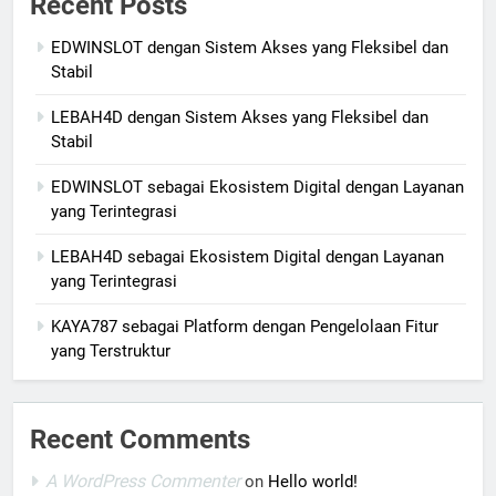
Recent Posts
EDWINSLOT dengan Sistem Akses yang Fleksibel dan
Stabil
LEBAH4D dengan Sistem Akses yang Fleksibel dan
Stabil
EDWINSLOT sebagai Ekosistem Digital dengan Layanan
yang Terintegrasi
LEBAH4D sebagai Ekosistem Digital dengan Layanan
yang Terintegrasi
KAYA787 sebagai Platform dengan Pengelolaan Fitur
yang Terstruktur
Recent Comments
A WordPress Commenter
on
Hello world!