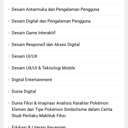
Desain Antarmuka dan Pengalaman Pengguna
Desain Digital dan Pengalaman Pengguna
Desain Game Interaktif
Desain Responsif dan Akses Digital
Desain UI/UX
Desain UX/UI & Teknologi Mobile
Digital Entertainment
Dunia Digital
Dunia Fiksi & Imajinasi Analisis Karakter Pokémon
Elemen dan Tipe Pokémon Simbolisme dalam Cerita
Studi Perilaku Makhluk Fiksi
Edukasi & Literasi Keuangan