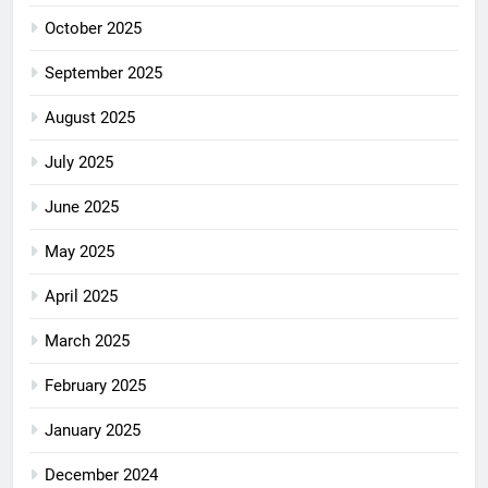
October 2025
September 2025
August 2025
July 2025
June 2025
May 2025
April 2025
March 2025
February 2025
January 2025
December 2024