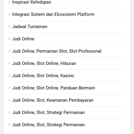
Inspirasi Kehidupan
Integrasi Sistem dan Ekosistem Platform
Jadwal Turnamen
Judi Online
Judi Online, Permainan Slot, Slot Profesional
Judi Online, Slot Online, Hiburan
Judi Online, Slot Online, Kasino
Judi Online, Slot Online, Panduan Bermain
Judi Online, Slot, Keamanan Pembayaran
Judi Online, Slot, Strategi Permainan
Judi Online, Slot, Strategi Permainan.