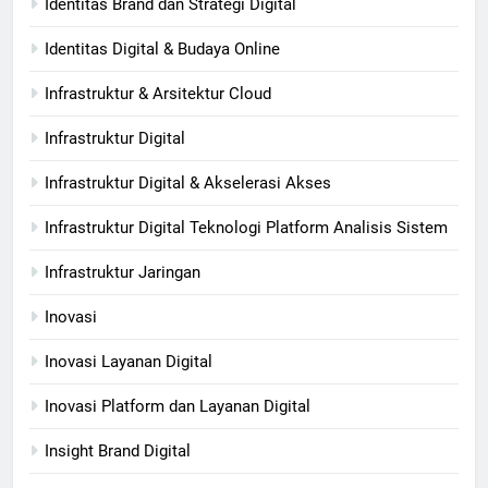
Identitas Brand dan Strategi Digital
Identitas Digital & Budaya Online
Infrastruktur & Arsitektur Cloud
Infrastruktur Digital
Infrastruktur Digital & Akselerasi Akses
Infrastruktur Digital Teknologi Platform Analisis Sistem
Infrastruktur Jaringan
Inovasi
Inovasi Layanan Digital
Inovasi Platform dan Layanan Digital
Insight Brand Digital