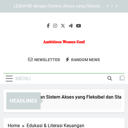
Skip
EDWINSLOT sebagai Ekosistem Digital dengan
to
Layanan yang Terintegrasi
content
LEBAH4D sebagai Ekosistem Digital dengan
Layanan yang Terintegrasi
EDWINSLOT dengan Sistem Akses yang Fleksibel
dan Stabil
LEBAH4D dengan Sistem Akses yang Fleksibel
dan Stabil
Ambitious
Bergabunglah Dalam Ambitious Women
EDWINSLOT sebagai Ekosistem Digital dengan
NEWSLETTER
RANDOM NEWS
Layanan yang Terintegrasi
Women
Conference, Sebuah Konferensi Yang
LEBAH4D sebagai Ekosistem Digital dengan
Menginspirasi Perempuan Untuk Sukses
Layanan yang Terintegrasi
Conference
MENU
Dan Berdaya.
WINSLOT dengan Sistem Akses yang Fleksibel dan Stabil
HEADLINES
Weeks Ago
Home
Edukasi & Literasi Keuangan