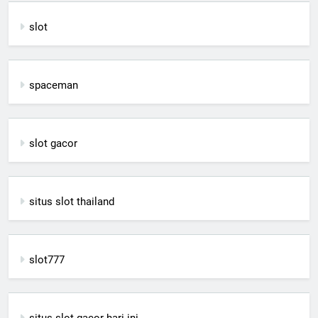
slot
spaceman
slot gacor
situs slot thailand
slot777
situs slot gacor hari ini