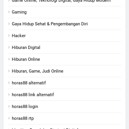
Game Online, Teknologi Digital, Gaya Hidup Modern
Gaming
Gaya Hidup Sehat & Pengembangan Diri
Hacker
Hiburan Digital
Hiburan Online
Hiburan, Game, Judi Online
horas88 alternatif
horas88 link alternatif
horas88 login
horas88 rtp