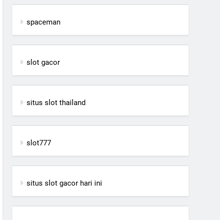
spaceman
slot gacor
situs slot thailand
slot777
situs slot gacor hari ini