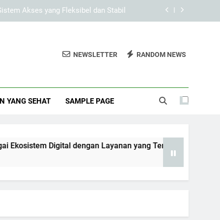
stem Akses yang Fleksibel dan Stabil
tal dengan Layanan yang Terintegrasi
tal dengan Layanan yang Terintegrasi
NEWSLETTER
RANDOM NEWS
ence
stem Akses yang Fleksibel dan Stabil
ang Menginspirasi Perempuan Untuk Sukses Dan Berdaya.
stem Akses yang Fleksibel dan Stabil
AN YANG SEHAT
SAMPLE PAGE
tal dengan Layanan yang Terintegrasi
tal dengan Layanan yang Terintegrasi
 Digital dengan Layanan yang Terintegrasi
LEBAH4D se
3 Weeks Ago