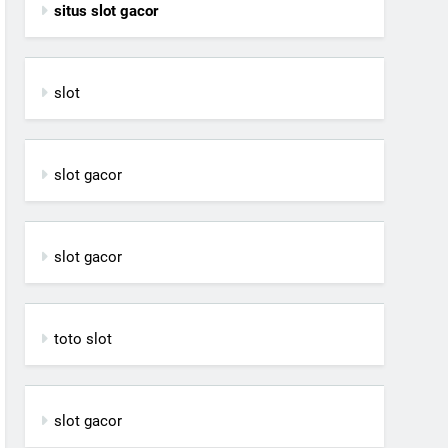
situs slot gacor
slot
slot gacor
slot gacor
toto slot
slot gacor