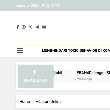
Skip
August 9, 2026
9:12:44 AM
to
content
Amb
Bergabung
MENGHINDARI TOXIC BEHAVIOR DI KO
g Fleksibel dan Stabil
LEBAH4D dengan Sistem Akses y
2 Weeks Ago
HEADLINES
Home
Hiburan Online