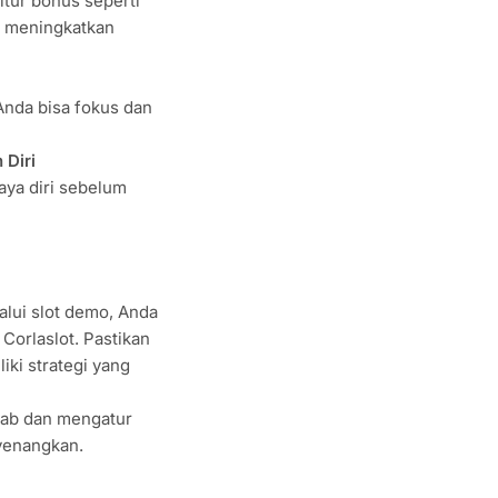
tur bonus seperti
ng meningkatkan
Anda bisa fokus dan
Diri
ya diri sebelum
alui slot demo, Anda
Corlaslot. Pastikan
ki strategi yang
wab dan mengatur
yenangkan.