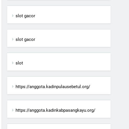
slot gacor
slot gacor
slot
https://anggota.kadinpulausebetul.org/
https://anggota.kadinkabpasangkayu.org/