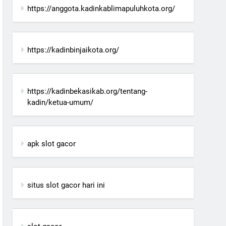
https://anggota.kadinkablimapuluhkota.org/
https://kadinbinjaikota.org/
https://kadinbekasikab.org/tentang-
kadin/ketua-umum/
apk slot gacor
situs slot gacor hari ini