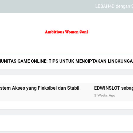
LEBAH4D dengan Si
EDWINSLOT sebagai Ekosistem Digi
LEBAH4D sebagai Ekosistem Digi
itious Women Confer
EDWINSLOT dengan Si
lah Dalam Ambitious Women Conference, Sebuah Konferensi Y
LEBAH4D dengan Si
MUNITAS GAME ONLINE: TIPS UNTUK MENCIPTAKAN LINGKUNG
EDWINSLOT sebagai Ekosistem Digi
LEBAH4D sebagai Ekosistem Digi
ang Fleksibel dan Stabil
EDWINSLOT sebagai Ekosistem
3 Weeks Ago