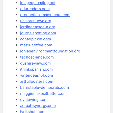
imageuploading.net
edureaders.com
production-matsumoto.com
palabranueva.org
jardindetasoeur.org
journalspotting.com
acharipickle.com
mezu-coffee.com
ionianenvironmentfoundation.org
techoscience.com
gushireview.com
ithinkspanish.com
writeideas101.com
artfullposters.com
barnstable-democrats.com
maggiemakesitbetter.com
cyclowing.com
actual-synergy.com
lyrikshub.com