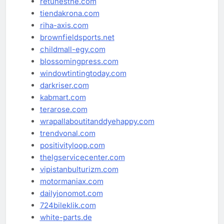
retunesthe.com
tiendakrona.com
riha-axis.com
brownfieldsports.net
childmall-egy.com
blossomingpress.com
windowtintingtoday.com
darkriser.com
kabmart.com
terarose.com
wrapallaboutitanddyehappy.com
trendvonal.com
positivityloop.com
thelgservicecenter.com
vipistanbulturizm.com
motormaniax.com
dailyjonomot.com
724bileklik.com
white-parts.de