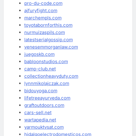
pro-du-code.com
ajfuryfight.com
marchempls.com
toyotabornforthis.com
nurmuizaspils.com
latestserialgossip.com
venesemmorganlaw.com
juegoskb.com
babloonstudios.com
camp-club.net
collectionheavyduty.com
lynnmikolajczak.com
bidouyoga.com
lifetreeayurveda.com
graftoutdoors.com
cars-sell.net
wartapedia.net
yarmouktvsat.com
hidalgoelectrodomesticos.com