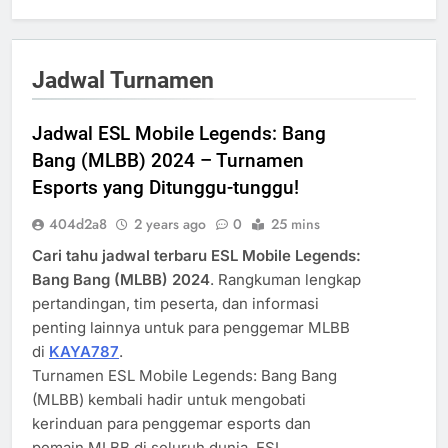
Jadwal Turnamen
Jadwal ESL Mobile Legends: Bang
Bang (MLBB) 2024 – Turnamen
Esports yang Ditunggu-tunggu!
404d2a8
2 years ago
0
25 mins
Cari tahu jadwal terbaru ESL Mobile Legends:
Bang Bang (MLBB) 2024
. Rangkuman lengkap
pertandingan, tim peserta, dan informasi
penting lainnya untuk para penggemar MLBB
di
KAYA787
.
Turnamen ESL Mobile Legends: Bang Bang
(MLBB) kembali hadir untuk mengobati
kerinduan para penggemar esports dan
pemain MLBB di seluruh dunia. ESL