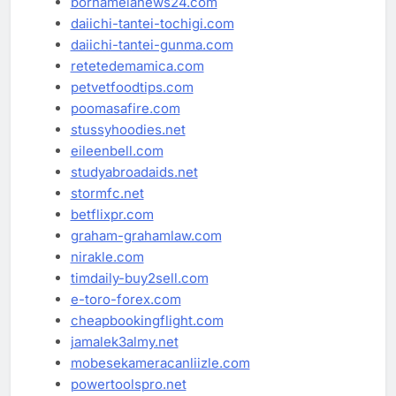
bornamelanews24.com
daiichi-tantei-tochigi.com
daiichi-tantei-gunma.com
retetedemamica.com
petvetfoodtips.com
poomasafire.com
stussyhoodies.net
eileenbell.com
studyabroadaids.net
stormfc.net
betflixpr.com
graham-grahamlaw.com
nirakle.com
timdaily-buy2sell.com
e-toro-forex.com
cheapbookingflight.com
jamalek3almy.net
mobesekameracanliizle.com
powertoolspro.net