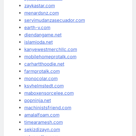
zaykastar.com
menardsnz.com
servimudanzasecuador.com
earth-v.com
diendangame.net
islamioda.net
kanyewestmerchllc.com
mobilehomeprotalk.com
carhartthoodie.net
farmprotalk.com
monocolar.com
ksvhelmstedt.com
maboxensorcelee.com
popninja.net
machinistsfriend.com
amalalfoam.com
timearamesh.com
sekizdizayn.com