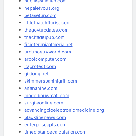
publikasiilmiah.com
nepaletvous.org
betasetup.com
littlethatchflorist.com
thegovtupdates.com
thecitadelpub.com
fisioterapiaalmeria.net
urdupoetryworld.com
arbolcomputer.com
itaprotect.com
gildong.net
skimmerspaninigrill.com
alfananine.com
modelbouwmati.com
surgileonline.com
advancingbioelectronicmedicine.org
blacklinenews.com
enterpriseapts.com
timedistancecalculation.com