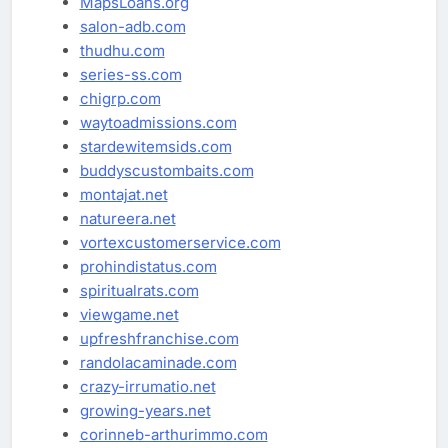
MapsLoans.org
salon-adb.com
thudhu.com
series-ss.com
chigrp.com
waytoadmissions.com
stardewitemsids.com
buddyscustombaits.com
montajat.net
natureera.net
vortexcustomerservice.com
prohindistatus.com
spiritualrats.com
viewgame.net
upfreshfranchise.com
randolacaminade.com
crazy-irrumatio.net
growing-years.net
corinneb-arthurimmo.com