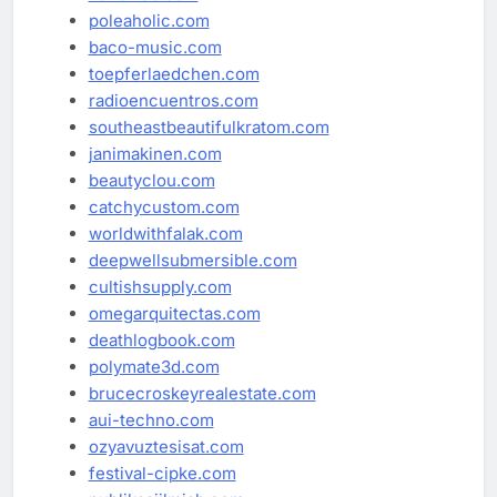
poleaholic.com
baco-music.com
toepferlaedchen.com
radioencuentros.com
southeastbeautifulkratom.com
janimakinen.com
beautyclou.com
catchycustom.com
worldwithfalak.com
deepwellsubmersible.com
cultishsupply.com
omegarquitectas.com
deathlogbook.com
polymate3d.com
brucecroskeyrealestate.com
aui-techno.com
ozyavuztesisat.com
festival-cipke.com