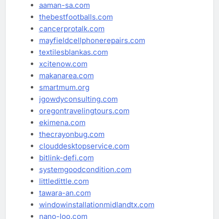
aaman-sa.com
thebestfootballs.com
cancerprotalk.com
mayfieldcellphonerepairs.com
textilesblankas.com
xcitenow.com
makanarea.com
smartmum.org
jgowdyconsulting.com
oregontravelingtours.com
ekimena.com
thecrayonbug.com
clouddesktopservice.com
bitlink-defi.com
systemgoodcondition.com
littledittle.com
tawara-an.com
windowinstallationmidlandtx.com
nano-loo.com