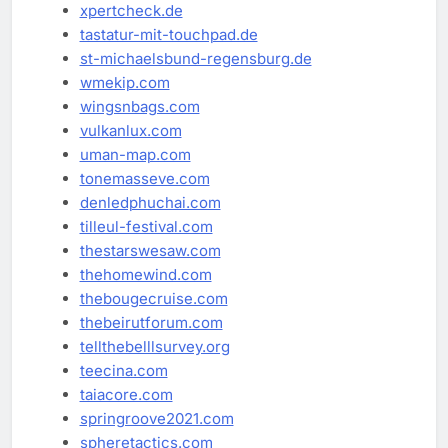
xpertcheck.de
tastatur-mit-touchpad.de
st-michaelsbund-regensburg.de
wmekip.com
wingsnbags.com
vulkanlux.com
uman-map.com
tonemasseve.com
denledphuchai.com
tilleul-festival.com
thestarswesaw.com
thehomewind.com
thebougecruise.com
thebeirutforum.com
tellthebelllsurvey.org
teecina.com
taiacore.com
springroove2021.com
spheretactics.com