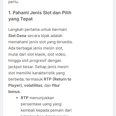
perlu.
1.
Pahami Jenis Slot dan Pilih
yang Tepat
Langkah pertama untuk bermain
Slot Dana
secara bijak adalah
memahami jenis slot yang tersedia.
Ada berbagai jenis mesin slot,
mulai dari slot klasik, slot video,
hingga slot progresif dengan
jackpot besar. Setiap jenis mesin
slot memiliki karakteristik yang
berbeda, termasuk
RTP (Return to
Player)
,
volatilitas
, dan
fitur
bonus
.
RTP
menunjukkan
persentase uang yang
kembali kepada pemain dari