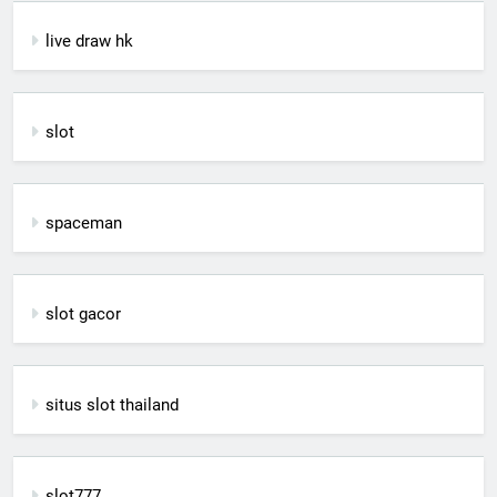
live draw hk
slot
spaceman
slot gacor
situs slot thailand
slot777