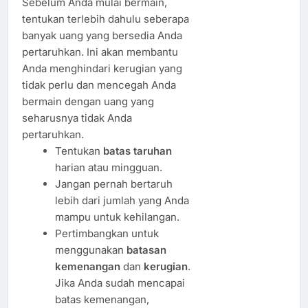
Sebelum Anda mulai bermain,
tentukan terlebih dahulu seberapa
banyak uang yang bersedia Anda
pertaruhkan. Ini akan membantu
Anda menghindari kerugian yang
tidak perlu dan mencegah Anda
bermain dengan uang yang
seharusnya tidak Anda
pertaruhkan.
Tentukan
batas taruhan
harian atau mingguan.
Jangan pernah bertaruh
lebih dari jumlah yang Anda
mampu untuk kehilangan.
Pertimbangkan untuk
menggunakan
batasan
kemenangan
dan
kerugian
.
Jika Anda sudah mencapai
batas kemenangan,