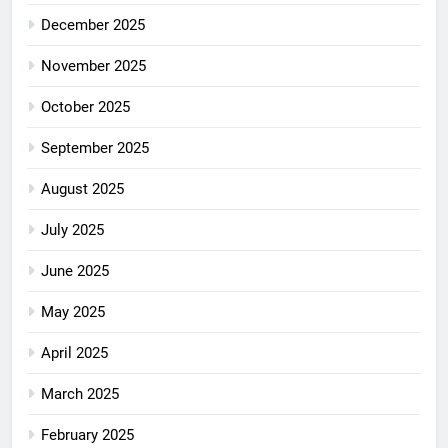
December 2025
November 2025
October 2025
September 2025
August 2025
July 2025
June 2025
May 2025
April 2025
March 2025
February 2025