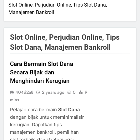
Slot Online, Perjudian Online, Tips Slot Dana,
Manajemen Bankroll
Slot Online, Perjudian Online, Tips
Slot Dana, Manajemen Bankroll
Cara Bermain Slot Dana
Secara Bijak dan
Menghindari Kerugian
404d2a8
2 years ago
0
9
mins
Pelajari cara bermain
Slot Dana
dengan bijak untuk meminimalisir
kerugian. Dapatkan tips
manajemen bankroll, pemilihan
slot terbaik, dan strategi agar