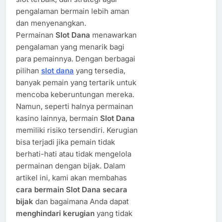
pengalaman bermain lebih aman
dan menyenangkan.
Permainan
Slot Dana
menawarkan
pengalaman yang menarik bagi
para pemainnya. Dengan berbagai
pilihan
slot dana
yang tersedia,
banyak pemain yang tertarik untuk
mencoba keberuntungan mereka.
Namun, seperti halnya permainan
kasino lainnya, bermain
Slot Dana
memiliki risiko tersendiri. Kerugian
bisa terjadi jika pemain tidak
berhati-hati atau tidak mengelola
permainan dengan bijak. Dalam
artikel ini, kami akan membahas
cara bermain Slot Dana secara
bijak
dan bagaimana Anda dapat
menghindari kerugian
yang tidak