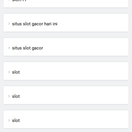
situs slot gacor hari ini
situs slot gacor
slot
slot
slot