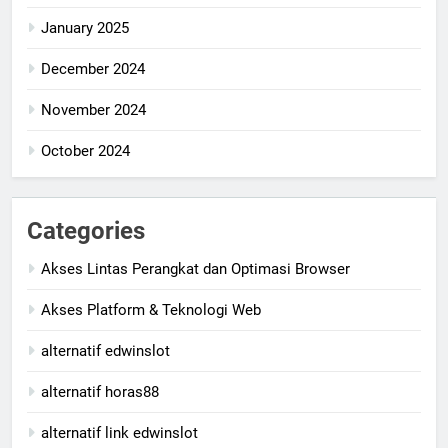
January 2025
December 2024
November 2024
October 2024
Categories
Akses Lintas Perangkat dan Optimasi Browser
Akses Platform & Teknologi Web
alternatif edwinslot
alternatif horas88
alternatif link edwinslot