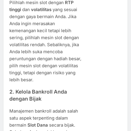
Pilihlah mesin slot dengan
RTP
tinggi
dan
volatilitas
yang sesuai
dengan gaya bermain Anda. Jika
Anda ingin merasakan
kemenangan kecil tetapi lebih
sering, pilihlah mesin slot dengan
volatilitas rendah. Sebaliknya, jika
Anda lebih suka mencoba
peruntungan dengan hadiah besar,
pilih mesin slot dengan volatilitas
tinggi, tetapi dengan risiko yang
lebih besar.
2.
Kelola Bankroll Anda
dengan Bijak
Manajemen bankroll adalah salah
satu aspek terpenting dalam
bermain
Slot Dana
secara bijak.