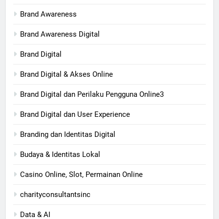
Brand Awareness
Brand Awareness Digital
Brand Digital
Brand Digital & Akses Online
Brand Digital dan Perilaku Pengguna Online3
Brand Digital dan User Experience
Branding dan Identitas Digital
Budaya & Identitas Lokal
Casino Online, Slot, Permainan Online
charityconsultantsinc
Data & AI