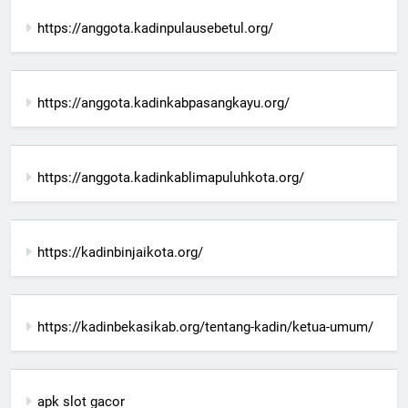
https://anggota.kadinpulausebetul.org/
https://anggota.kadinkabpasangkayu.org/
https://anggota.kadinkablimapuluhkota.org/
https://kadinbinjaikota.org/
https://kadinbekasikab.org/tentang-kadin/ketua-umum/
apk slot gacor