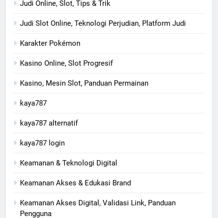
Judi Online, Slot, Tips & Trik
Judi Slot Online, Teknologi Perjudian, Platform Judi
Karakter Pokémon
Kasino Online, Slot Progresif
Kasino, Mesin Slot, Panduan Permainan
kaya787
kaya787 alternatif
kaya787 login
Keamanan & Teknologi Digital
Keamanan Akses & Edukasi Brand
Keamanan Akses Digital, Validasi Link, Panduan
Pengguna