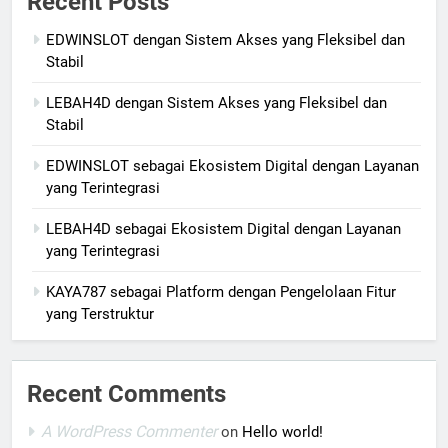
Recent Posts
EDWINSLOT dengan Sistem Akses yang Fleksibel dan
Stabil
LEBAH4D dengan Sistem Akses yang Fleksibel dan
Stabil
EDWINSLOT sebagai Ekosistem Digital dengan Layanan
yang Terintegrasi
LEBAH4D sebagai Ekosistem Digital dengan Layanan
yang Terintegrasi
KAYA787 sebagai Platform dengan Pengelolaan Fitur
yang Terstruktur
Recent Comments
A WordPress Commenter
on
Hello world!