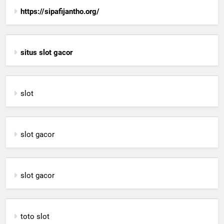
https://sipafijantho.org/
situs slot gacor
slot
slot gacor
slot gacor
toto slot