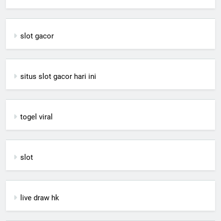
slot gacor
situs slot gacor hari ini
togel viral
slot
live draw hk