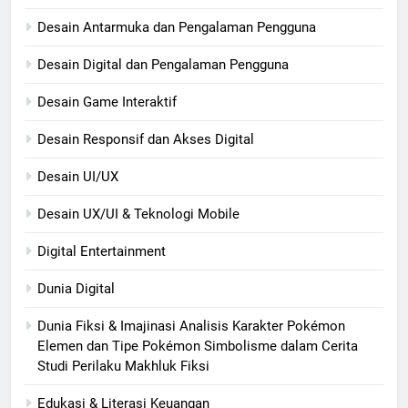
Desain Antarmuka dan Pengalaman Pengguna
Desain Digital dan Pengalaman Pengguna
Desain Game Interaktif
Desain Responsif dan Akses Digital
Desain UI/UX
Desain UX/UI & Teknologi Mobile
Digital Entertainment
Dunia Digital
Dunia Fiksi & Imajinasi Analisis Karakter Pokémon
Elemen dan Tipe Pokémon Simbolisme dalam Cerita
Studi Perilaku Makhluk Fiksi
Edukasi & Literasi Keuangan