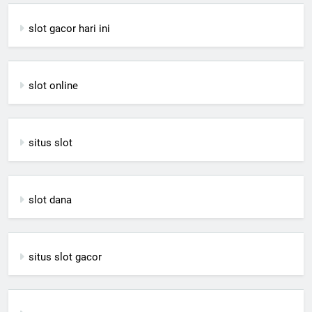
slot gacor hari ini
slot online
situs slot
slot dana
situs slot gacor