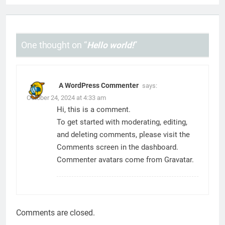
One thought on “
Hello world!
”
A WordPress Commenter
says:
October 24, 2024 at 4:33 am
Hi, this is a comment.
To get started with moderating, editing,
and deleting comments, please visit the
Comments screen in the dashboard.
Commenter avatars come from
Gravatar
.
Comments are closed.