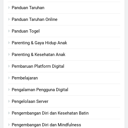
Panduan Taruhan
Panduan Taruhan Online
Panduan Togel
Parenting & Gaya Hidup Anak
Parenting & Kesehatan Anak
Pembaruan Platform Digital
Pembelajaran
Pengalaman Pengguna Digital
Pengelolaan Server
Pengembangan Diri dan Kesehatan Batin
Pengembangan Diri dan Mindfulness