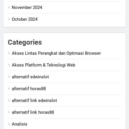
November 2024
October 2024
Categories
Akses Lintas Perangkat dan Optimasi Browser
Akses Platform & Teknologi Web
alternatif edwinslot
alternatif horas88
alternatif link edwinslot
alternatif link horas88
Analisis