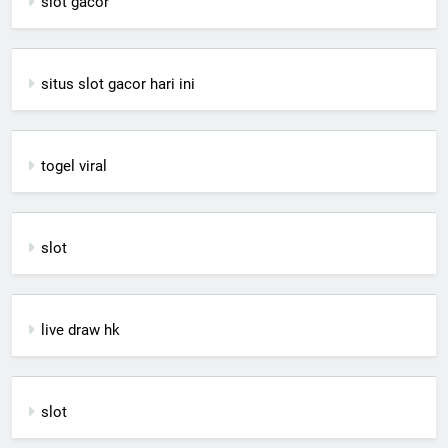
slot gacor
situs slot gacor hari ini
togel viral
slot
live draw hk
slot