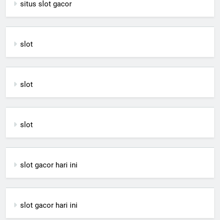
situs slot gacor
slot
slot
slot
slot gacor hari ini
slot gacor hari ini