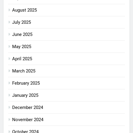
August 2025
July 2025
June 2025
May 2025
April 2025
March 2025
February 2025
January 2025
December 2024
November 2024
October 2024