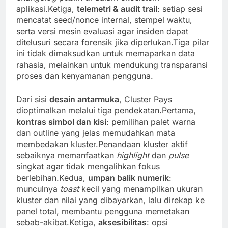
aplikasi.Ketiga,
telemetri & audit trail
: setiap sesi
mencatat seed/nonce internal, stempel waktu,
serta versi mesin evaluasi agar insiden dapat
ditelusuri secara forensik jika diperlukan.Tiga pilar
ini tidak dimaksudkan untuk memaparkan data
rahasia, melainkan untuk mendukung transparansi
proses dan kenyamanan pengguna.
Dari sisi
desain antarmuka
, Cluster Pays
dioptimalkan melalui tiga pendekatan.Pertama,
kontras simbol dan kisi
: pemilihan palet warna
dan outline yang jelas memudahkan mata
membedakan kluster.Penandaan kluster aktif
sebaiknya memanfaatkan
highlight
dan
pulse
singkat agar tidak mengalihkan fokus
berlebihan.Kedua,
umpan balik numerik
:
munculnya
toast
kecil yang menampilkan ukuran
kluster dan nilai yang dibayarkan, lalu direkap ke
panel total, membantu pengguna memetakan
sebab-akibat.Ketiga,
aksesibilitas
: opsi