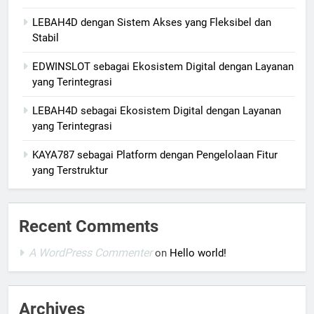
LEBAH4D dengan Sistem Akses yang Fleksibel dan
Stabil
EDWINSLOT sebagai Ekosistem Digital dengan Layanan
yang Terintegrasi
LEBAH4D sebagai Ekosistem Digital dengan Layanan
yang Terintegrasi
KAYA787 sebagai Platform dengan Pengelolaan Fitur
yang Terstruktur
Recent Comments
A WordPress Commenter
on
Hello world!
Archives