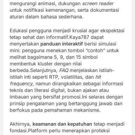
mengurangi animasi, dukungan
screen reader
untuk notifikasi kemenangan, serta dokumentasi
aturan dalam bahasa sederhana.
Edukasi pengguna menjadi krusial agar ekspektasi
tetap sehat dan informatif.Kaya787 dapat
menyertakan
panduan interaktif
berisi simulasi
mini: pengguna menekan tombol “contoh” untuk
melihat bagaimana 5, 9, dan 15 simbol
membentuk kluster dengan nilai
berbeda.Selanjutnya,
FAQ
menjelaskan istilah-
istilah inti seperti RTP, volatilitas, dan
hit
frequency
, namun dirangkaikan sebagai informasi
teknis dan literasi digital, bukan ajakan atau
imbauan yang bersifat promosi.Ini selaras dengan
prinsip pengalaman yang bertanggung jawab dan
berfokus pada pemahaman mekanisme.
Akhirnya,
keamanan dan kepatuhan
tetap menjadi
fondasi.Platform perlu menerapkan proteksi