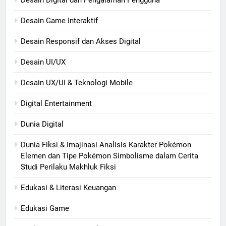
Desain Game Interaktif
Desain Responsif dan Akses Digital
Desain UI/UX
Desain UX/UI & Teknologi Mobile
Digital Entertainment
Dunia Digital
Dunia Fiksi & Imajinasi Analisis Karakter Pokémon
Elemen dan Tipe Pokémon Simbolisme dalam Cerita
Studi Perilaku Makhluk Fiksi
Edukasi & Literasi Keuangan
Edukasi Game