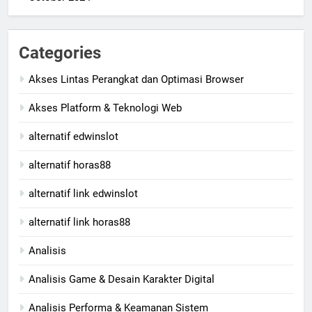
Categories
Akses Lintas Perangkat dan Optimasi Browser
Akses Platform & Teknologi Web
alternatif edwinslot
alternatif horas88
alternatif link edwinslot
alternatif link horas88
Analisis
Analisis Game & Desain Karakter Digital
Analisis Performa & Keamanan Sistem