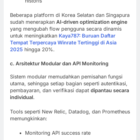
historis
Beberapa platform di Korea Selatan dan Singapura
sudah menerapkan
AI-driven optimization engine
yang mengubah flow pengguna secara dinamis
untuk meningkatkan
Kaya787: Buruan Daftar
Tempat Terpercaya Winrate Tertinggi di Asia
2025
hingga 20%.
c.
Arsitektur Modular dan API Monitoring
Sistem modular memudahkan pemisahan fungsi
utama, sehingga setiap bagian seperti autentikasi,
pembayaran, dan verifikasi dapat
dipantau secara
individual
.
Tools seperti New Relic, Datadog, dan Prometheus
memungkinkan:
Monitoring API success rate