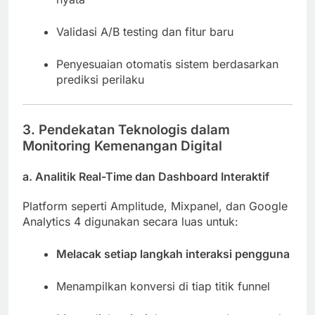
Validasi A/B testing dan fitur baru
Penyesuaian otomatis sistem berdasarkan
prediksi perilaku
3. Pendekatan Teknologis dalam
Monitoring Kemenangan Digital
a.
Analitik Real-Time dan Dashboard Interaktif
Platform seperti Amplitude, Mixpanel, dan Google
Analytics 4 digunakan secara luas untuk:
Melacak setiap langkah interaksi pengguna
Menampilkan konversi di tiap titik funnel