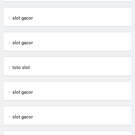
slot gacor
slot gacor
toto slot
slot gacor
slot gacor