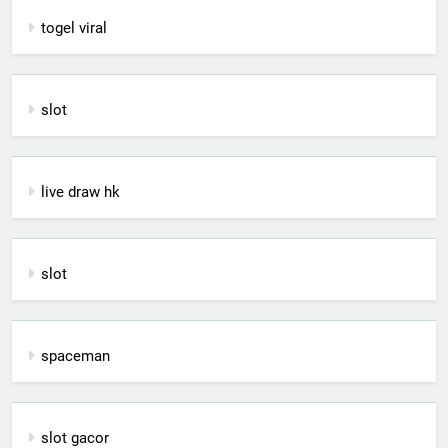
togel viral
slot
live draw hk
slot
spaceman
slot gacor