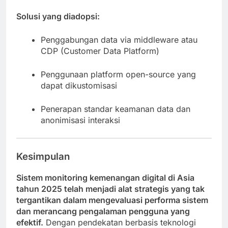
Solusi yang diadopsi:
Penggabungan data via middleware atau
CDP (Customer Data Platform)
Penggunaan platform open-source yang
dapat dikustomisasi
Penerapan standar keamanan data dan
anonimisasi interaksi
Kesimpulan
Sistem monitoring kemenangan digital di Asia
tahun 2025 telah menjadi alat strategis yang tak
tergantikan dalam mengevaluasi performa sistem
dan merancang pengalaman pengguna yang
efektif.
Dengan pendekatan berbasis teknologi