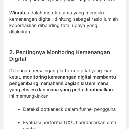
Winrate
adalah metrik utama yang mengukur
kemenangan digital, dihitung sebagai rasio jumlah
keberhasilan dibanding total upaya yang
dilakukan.
2. Pentingnya Monitoring Kemenangan
Digital
Di tengah persaingan platform digital yang kian
ketat,
monitoring kemenangan digital membantu
pengembang memahami bagian sistem mana
yang efisien dan mana yang perlu dioptimalkan.
Ini memungkinkan:
Deteksi bottleneck dalam funnel pengguna
Evaluasi performa UX/UI berdasarkan data
nyata