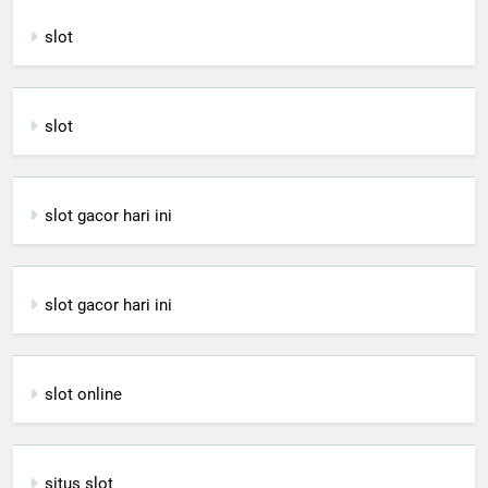
slot
slot
slot gacor hari ini
slot gacor hari ini
slot online
situs slot