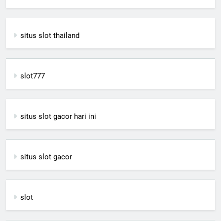
situs slot thailand
slot777
situs slot gacor hari ini
situs slot gacor
slot