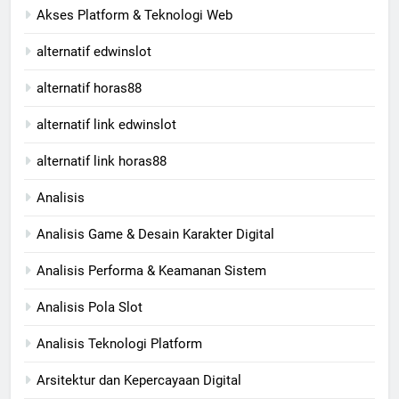
Akses Platform & Teknologi Web
alternatif edwinslot
alternatif horas88
alternatif link edwinslot
alternatif link horas88
Analisis
Analisis Game & Desain Karakter Digital
Analisis Performa & Keamanan Sistem
Analisis Pola Slot
Analisis Teknologi Platform
Arsitektur dan Kepercayaan Digital