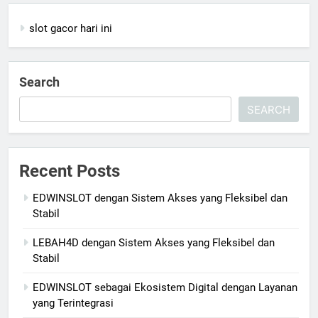
slot gacor hari ini
Search
SEARCH
Recent Posts
EDWINSLOT dengan Sistem Akses yang Fleksibel dan
Stabil
LEBAH4D dengan Sistem Akses yang Fleksibel dan
Stabil
EDWINSLOT sebagai Ekosistem Digital dengan Layanan
yang Terintegrasi