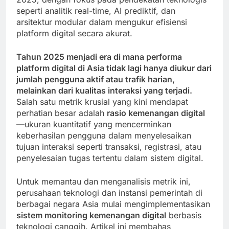
seperti analitik real-time, AI prediktif, dan
arsitektur modular dalam mengukur efisiensi
platform digital secara akurat.
Tahun 2025 menjadi era di mana performa
platform digital di Asia tidak lagi hanya diukur dari
jumlah pengguna aktif atau trafik harian,
melainkan dari kualitas interaksi yang terjadi.
Salah satu metrik krusial yang kini mendapat
perhatian besar adalah
rasio kemenangan digital
—ukuran kuantitatif yang mencerminkan
keberhasilan pengguna dalam menyelesaikan
tujuan interaksi seperti transaksi, registrasi, atau
penyelesaian tugas tertentu dalam sistem digital.
Untuk memantau dan menganalisis metrik ini,
perusahaan teknologi dan instansi pemerintah di
berbagai negara Asia mulai mengimplementasikan
sistem monitoring kemenangan digital
berbasis
teknologi canggih. Artikel ini membahas