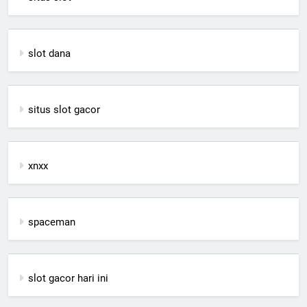
slot dana
situs slot gacor
xnxx
spaceman
slot gacor hari ini