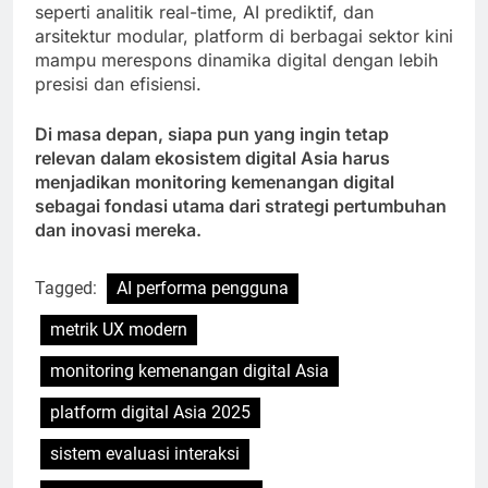
seperti analitik real-time, AI prediktif, dan
arsitektur modular, platform di berbagai sektor kini
mampu merespons dinamika digital dengan lebih
presisi dan efisiensi.
Di masa depan, siapa pun yang ingin tetap
relevan dalam ekosistem digital Asia harus
menjadikan monitoring kemenangan digital
sebagai fondasi utama dari strategi pertumbuhan
dan inovasi mereka.
Tagged:
AI performa pengguna
metrik UX modern
monitoring kemenangan digital Asia
platform digital Asia 2025
sistem evaluasi interaksi