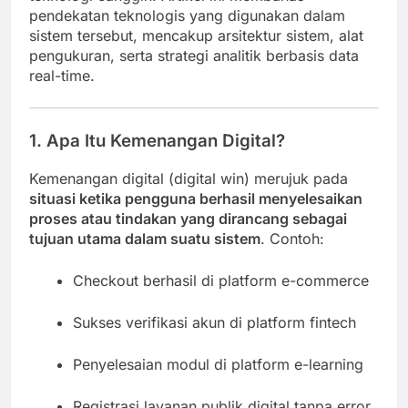
pendekatan teknologis yang digunakan dalam
sistem tersebut, mencakup arsitektur sistem, alat
pengukuran, serta strategi analitik berbasis data
real-time.
1. Apa Itu Kemenangan Digital?
Kemenangan digital (digital win) merujuk pada
situasi ketika pengguna berhasil menyelesaikan
proses atau tindakan yang dirancang sebagai
tujuan utama dalam suatu sistem
. Contoh:
Checkout berhasil di platform e-commerce
Sukses verifikasi akun di platform fintech
Penyelesaian modul di platform e-learning
Registrasi layanan publik digital tanpa error