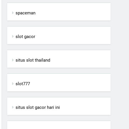
spaceman
slot gacor
situs slot thailand
slot777
situs slot gacor hari ini