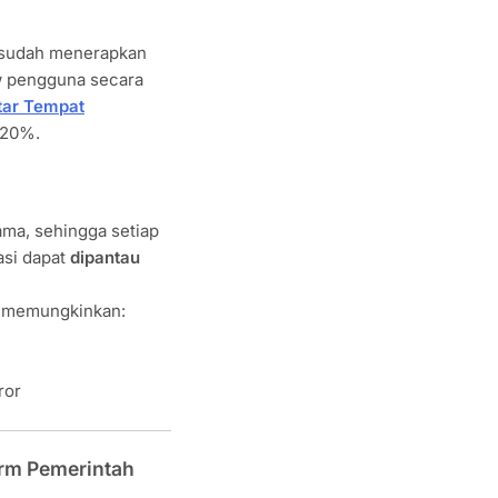
a sudah menerapkan
 pengguna secara
tar Tempat
 20%.
ma, sehingga setiap
asi dapat
dipantau
s memungkinkan:
ror
orm Pemerintah