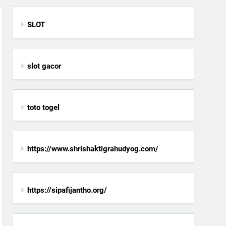
SLOT
slot gacor
toto togel
https://www.shrishaktigrahudyog.com/
https://sipafijantho.org/