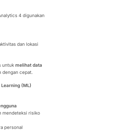
Analytics 4 digunakan
tivitas dan lokasi
s untuk
melihat data
 dengan cepat.
e Learning (ML)
engguna
m mendeteksi risiko
ra personal