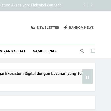
stem Akses yang Fleksibel dan Stabil
tal dengan Layanan yang Terintegrasi
tal dengan Layanan yang Terintegrasi
NEWSLETTER
RANDOM NEWS
ence
stem Akses yang Fleksibel dan Stabil
ang Menginspirasi Perempuan Untuk Sukses Dan Berdaya.
stem Akses yang Fleksibel dan Stabil
AN YANG SEHAT
SAMPLE PAGE
tal dengan Layanan yang Terintegrasi
tal dengan Layanan yang Terintegrasi
 Digital dengan Layanan yang Terintegrasi
LEBAH4D seb
3 Weeks Ago