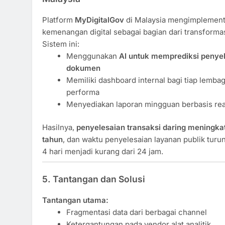
Platform
MyDigitalGov
di Malaysia mengimplement
kemenangan digital sebagai bagian dari transformas
Sistem ini:
Menggunakan
AI untuk memprediksi penye
dokumen
Memiliki dashboard internal bagi tiap lemb
performa
Menyediakan laporan mingguan berbasis real
Hasilnya,
penyelesaian transaksi daring meningk
tahun
, dan waktu penyelesaian layanan publik turun 
4 hari menjadi kurang dari 24 jam.
5. Tantangan dan Solusi
Tantangan utama:
Fragmentasi data dari berbagai channel
Ketergantungan pada vendor alat analitik