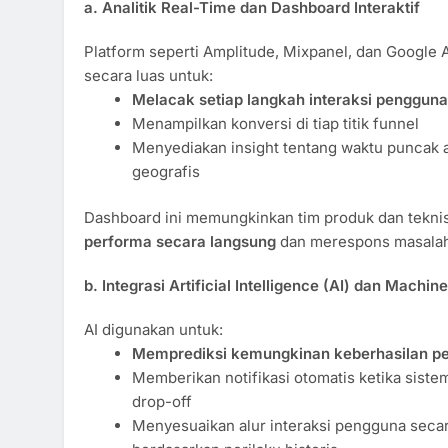
a.
Analitik Real-Time dan Dashboard Interaktif
Platform seperti Amplitude, Mixpanel, dan Google 
secara luas untuk:
Melacak setiap langkah interaksi pengguna
Menampilkan konversi di tiap titik funnel
Menyediakan insight tentang waktu puncak ak
geografis
Dashboard ini memungkinkan tim produk dan tekni
performa secara langsung
dan merespons masalah
b.
Integrasi Artificial Intelligence (AI) dan Machin
AI digunakan untuk:
Memprediksi kemungkinan keberhasilan p
Memberikan notifikasi otomatis ketika siste
drop-off
Menyesuaikan alur interaksi pengguna seca