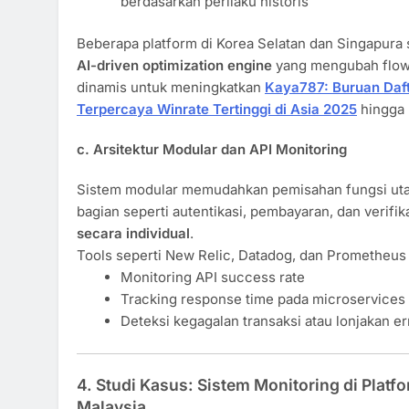
berdasarkan perilaku historis
Beberapa platform di Korea Selatan dan Singapur
AI-driven optimization engine
yang mengubah flow
dinamis untuk meningkatkan
Kaya787: Buruan Daf
Terpercaya Winrate Tertinggi di Asia 2025
hingga
c.
Arsitektur Modular dan API Monitoring
Sistem modular memudahkan pemisahan fungsi uta
bagian seperti autentikasi, pembayaran, dan verifik
secara individual
.
Tools seperti New Relic, Datadog, dan Prometheu
Monitoring API success rate
Tracking response time pada microservices
Deteksi kegagalan transaksi atau lonjakan er
4. Studi Kasus: Sistem Monitoring di Platf
Malaysia