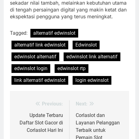
sekadar nilai tambah, melainkan kebutuhan utama
di tengah persaingan digital yang makin ketat dan
ekspektasi pengguna yang terus meningkat.
Tagged:
alternatif edwinslot
alternatif link edwinslot
Edwinslot
edwinslot alternatif
edwinslot link alternatif
edwinslot login
edwinslot rtp
link alternatif edwinslot
login edwinslot
Previous:
Next:
Post
navigation
Update Terbaru
Corlaslot dan
Daftar Slot Gacor di
Layanan Pelanggan
Corlaslot Hari Ini
Terbaik untuk
Pemain Slot