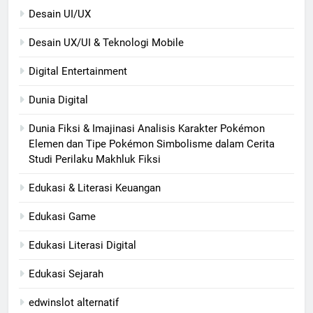
Desain UI/UX
Desain UX/UI & Teknologi Mobile
Digital Entertainment
Dunia Digital
Dunia Fiksi & Imajinasi Analisis Karakter Pokémon
Elemen dan Tipe Pokémon Simbolisme dalam Cerita
Studi Perilaku Makhluk Fiksi
Edukasi & Literasi Keuangan
Edukasi Game
Edukasi Literasi Digital
Edukasi Sejarah
edwinslot alternatif