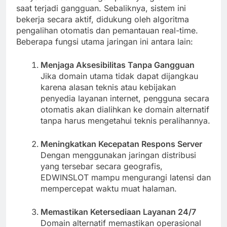
saat terjadi gangguan. Sebaliknya, sistem ini
bekerja secara aktif, didukung oleh algoritma
pengalihan otomatis dan pemantauan real-time.
Beberapa fungsi utama jaringan ini antara lain:
Menjaga Aksesibilitas Tanpa Gangguan
Jika domain utama tidak dapat dijangkau
karena alasan teknis atau kebijakan
penyedia layanan internet, pengguna secara
otomatis akan dialihkan ke domain alternatif
tanpa harus mengetahui teknis peralihannya.
Meningkatkan Kecepatan Respons Server
Dengan menggunakan jaringan distribusi
yang tersebar secara geografis,
EDWINSLOT mampu mengurangi latensi dan
mempercepat waktu muat halaman.
Memastikan Ketersediaan Layanan 24/7
Domain alternatif memastikan operasional