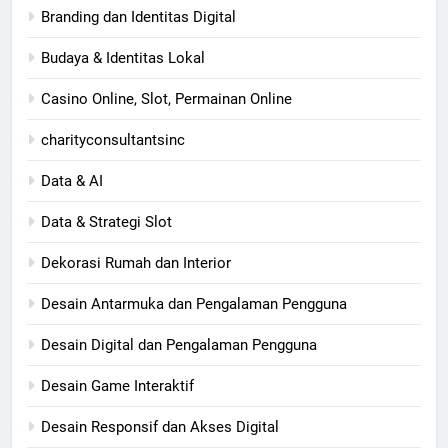
Branding dan Identitas Digital
Budaya & Identitas Lokal
Casino Online, Slot, Permainan Online
charityconsultantsinc
Data & AI
Data & Strategi Slot
Dekorasi Rumah dan Interior
Desain Antarmuka dan Pengalaman Pengguna
Desain Digital dan Pengalaman Pengguna
Desain Game Interaktif
Desain Responsif dan Akses Digital