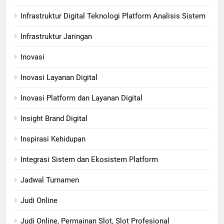
Infrastruktur Digital Teknologi Platform Analisis Sistem
Infrastruktur Jaringan
Inovasi
Inovasi Layanan Digital
Inovasi Platform dan Layanan Digital
Insight Brand Digital
Inspirasi Kehidupan
Integrasi Sistem dan Ekosistem Platform
Jadwal Turnamen
Judi Online
Judi Online, Permainan Slot, Slot Profesional