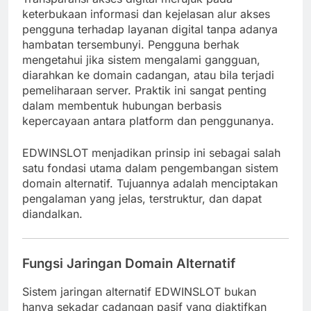
keterbukaan informasi dan kejelasan alur akses
pengguna terhadap layanan digital tanpa adanya
hambatan tersembunyi. Pengguna berhak
mengetahui jika sistem mengalami gangguan,
diarahkan ke domain cadangan, atau bila terjadi
pemeliharaan server. Praktik ini sangat penting
dalam membentuk hubungan berbasis
kepercayaan antara platform dan penggunanya.
EDWINSLOT menjadikan prinsip ini sebagai salah
satu fondasi utama dalam pengembangan sistem
domain alternatif. Tujuannya adalah menciptakan
pengalaman yang jelas, terstruktur, dan dapat
diandalkan.
Fungsi Jaringan Domain Alternatif
Sistem jaringan alternatif EDWINSLOT bukan
hanya sekadar cadangan pasif yang diaktifkan