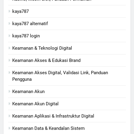
kaya787
kaya787 alternatif
kaya787 login
Keamanan & Teknologi Digital
Keamanan Akses & Edukasi Brand
Keamanan Akses Digital, Validasi Link, Panduan
Pengguna
Keamanan Akun
Keamanan Akun Digital
Keamanan Aplikasi & Infrastruktur Digital
Keamanan Data & Keandalan Sistem