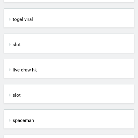
togel viral
slot
live draw hk
slot
spaceman