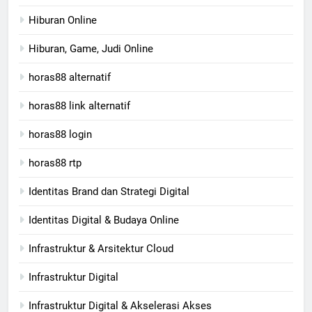
Hiburan Online
Hiburan, Game, Judi Online
horas88 alternatif
horas88 link alternatif
horas88 login
horas88 rtp
Identitas Brand dan Strategi Digital
Identitas Digital & Budaya Online
Infrastruktur & Arsitektur Cloud
Infrastruktur Digital
Infrastruktur Digital & Akselerasi Akses