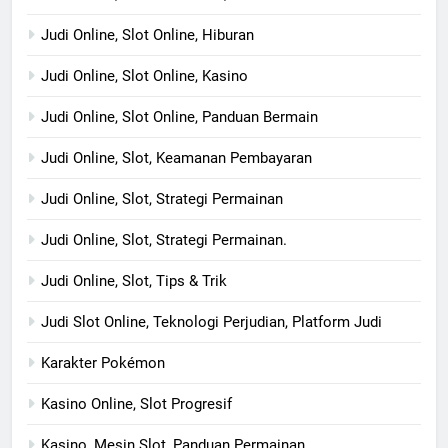
Judi Online, Slot Online, Hiburan
Judi Online, Slot Online, Kasino
Judi Online, Slot Online, Panduan Bermain
Judi Online, Slot, Keamanan Pembayaran
Judi Online, Slot, Strategi Permainan
Judi Online, Slot, Strategi Permainan.
Judi Online, Slot, Tips & Trik
Judi Slot Online, Teknologi Perjudian, Platform Judi
Karakter Pokémon
Kasino Online, Slot Progresif
Kasino, Mesin Slot, Panduan Permainan