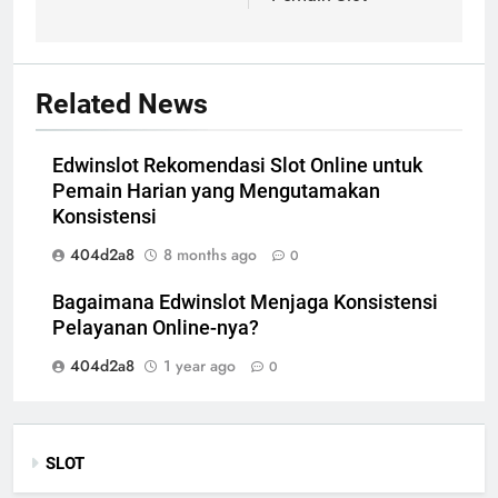
Related News
Edwinslot Rekomendasi Slot Online untuk
Pemain Harian yang Mengutamakan
Konsistensi
404d2a8
8 months ago
0
Bagaimana Edwinslot Menjaga Konsistensi
Pelayanan Online-nya?
404d2a8
1 year ago
0
SLOT