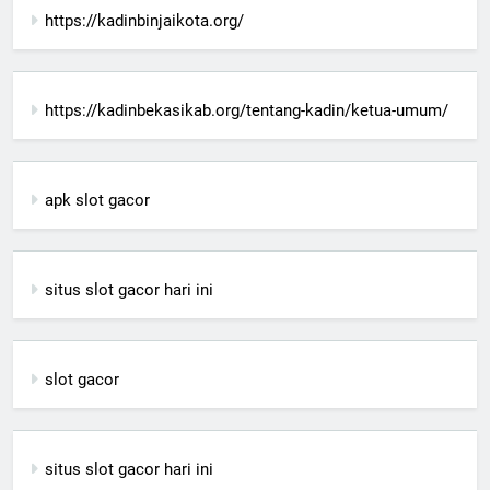
https://kadinbinjaikota.org/
https://kadinbekasikab.org/tentang-kadin/ketua-umum/
apk slot gacor
situs slot gacor hari ini
slot gacor
situs slot gacor hari ini