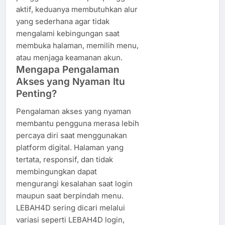
aktif, keduanya membutuhkan alur
yang sederhana agar tidak
mengalami kebingungan saat
membuka halaman, memilih menu,
atau menjaga keamanan akun.
Mengapa Pengalaman
Akses yang Nyaman Itu
Penting?
Pengalaman akses yang nyaman
membantu pengguna merasa lebih
percaya diri saat menggunakan
platform digital. Halaman yang
tertata, responsif, dan tidak
membingungkan dapat
mengurangi kesalahan saat login
maupun saat berpindah menu.
LEBAH4D sering dicari melalui
variasi seperti LEBAH4D login,