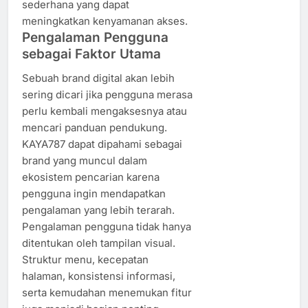
sederhana yang dapat
meningkatkan kenyamanan akses.
Pengalaman Pengguna
sebagai Faktor Utama
Sebuah brand digital akan lebih
sering dicari jika pengguna merasa
perlu kembali mengaksesnya atau
mencari panduan pendukung.
KAYA787 dapat dipahami sebagai
brand yang muncul dalam
ekosistem pencarian karena
pengguna ingin mendapatkan
pengalaman yang lebih terarah.
Pengalaman pengguna tidak hanya
ditentukan oleh tampilan visual.
Struktur menu, kecepatan
halaman, konsistensi informasi,
serta kemudahan menemukan fitur