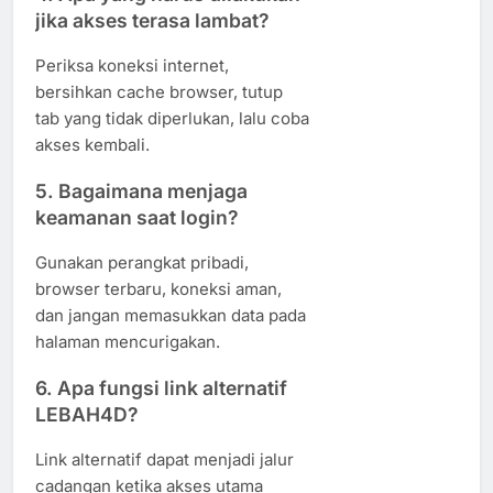
jika akses terasa lambat?
Periksa koneksi internet,
bersihkan cache browser, tutup
tab yang tidak diperlukan, lalu coba
akses kembali.
5. Bagaimana menjaga
keamanan saat login?
Gunakan perangkat pribadi,
browser terbaru, koneksi aman,
dan jangan memasukkan data pada
halaman mencurigakan.
6. Apa fungsi link alternatif
LEBAH4D?
Link alternatif dapat menjadi jalur
cadangan ketika akses utama