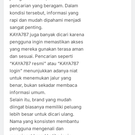
pencarian yang beragam. Dalam
kondisi tersebut, informasi yang
rapi dan mudah dipahami menjadi
sangat penting.
KAYA787 juga banyak dicari karena
pengguna ingin memastikan akses
yang mereka gunakan terasa aman
dan sesuai. Pencarian seperti
“KAYA787 resmi” atau “KAYA787
login” menunjukkan adanya niat
untuk menemukan jalur yang
benar, bukan sekadar membaca
informasi umum.
Selain itu, brand yang mudah
diingat biasanya memiliki peluang
lebih besar untuk dicari ulang.
Nama yang konsisten membantu
pengguna mengenali dan