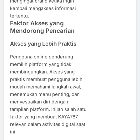
mengingat brand ketika ingin
kembali mengakses informasi
tertentu.
Faktor Akses yang
Mendorong Pencarian
Akses yang Lebih Praktis
Pengguna online cenderung
memilih platform yang tidak
membingungkan. Akses yang
praktis membuat pengguna lebih
mudah memahami langkah awal,
menemukan menu penting, dan
menyesuaikan diri dengan
tampilan platform. Inilah salah satu
faktor yang membuat KAYA787
relevan dalam aktivitas digital saat
ini.