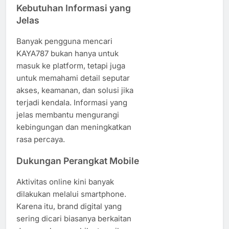
Kebutuhan Informasi yang
Jelas
Banyak pengguna mencari
KAYA787 bukan hanya untuk
masuk ke platform, tetapi juga
untuk memahami detail seputar
akses, keamanan, dan solusi jika
terjadi kendala. Informasi yang
jelas membantu mengurangi
kebingungan dan meningkatkan
rasa percaya.
Dukungan Perangkat Mobile
Aktivitas online kini banyak
dilakukan melalui smartphone.
Karena itu, brand digital yang
sering dicari biasanya berkaitan