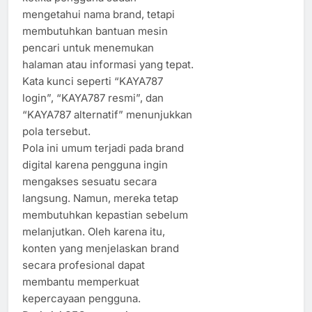
mengetahui nama brand, tetapi
membutuhkan bantuan mesin
pencari untuk menemukan
halaman atau informasi yang tepat.
Kata kunci seperti “KAYA787
login”, “KAYA787 resmi”, dan
“KAYA787 alternatif” menunjukkan
pola tersebut.
Pola ini umum terjadi pada brand
digital karena pengguna ingin
mengakses sesuatu secara
langsung. Namun, mereka tetap
membutuhkan kepastian sebelum
melanjutkan. Oleh karena itu,
konten yang menjelaskan brand
secara profesional dapat
membantu memperkuat
kepercayaan pengguna.