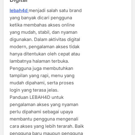
lebah4d
menjadi salah satu brand
yang banyak dicari pengguna
ketika membahas akses online
yang mudah, stabil, dan nyaman
digunakan. Dalam aktivitas digital
modern, pengalaman akses tidak
hanya ditentukan oleh cepat atau
lambatnya halaman terbuka.
Pengguna juga membutuhkan
tampilan yang rapi, menu yang
mudah dipahami, serta proses
login yang terasa jelas.
Panduan LEBAH4D untuk
pengalaman akses yang nyaman
perlu dipahami sebagai upaya
membantu pengguna mengenali
cara akses yang lebih terarah. Baik
pengguna baru maupun pengguna