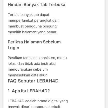
Hindari Banyak Tab Terbuka
Terlalu banyak tab dapat
memperlambat perangkat dan
membuat pengguna bingung
memilih halaman yang benar.
Periksa Halaman Sebelum
Login
Pastikan tampilan konsisten, menu
jelas, dan tidak ada instruksi
mencurigakan sebelum
memasukkan data akun.
FAQ Seputar LEBAH4D
1. Apa itu LEBAH4D?
LEBAH4D adalah brand digital yang
banyak dicari pengguna terkait