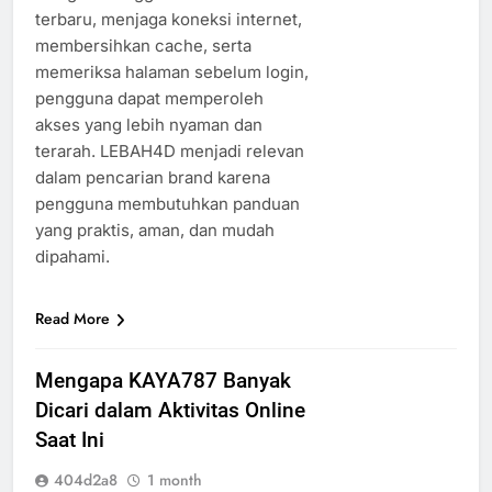
terbaru, menjaga koneksi internet,
membersihkan cache, serta
memeriksa halaman sebelum login,
pengguna dapat memperoleh
akses yang lebih nyaman dan
terarah. LEBAH4D menjadi relevan
dalam pencarian brand karena
pengguna membutuhkan panduan
yang praktis, aman, dan mudah
dipahami.
Read More
Mengapa KAYA787 Banyak
Dicari dalam Aktivitas Online
Saat Ini
404d2a8
1 month