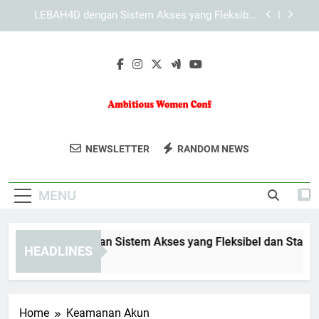
Skip
EDWINSLOT sebagai Ekosistem Digital dengan
to
Layanan yang Terintegrasi
content
LEBAH4D sebagai Ekosistem Digital dengan
Layanan yang Terintegrasi
EDWINSLOT dengan Sistem Akses yang Fleksibel
dan Stabil
LEBAH4D dengan Sistem Akses yang Fleksibel
dan Stabil
Ambitious
Bergabunglah Dalam Ambitious Women
EDWINSLOT sebagai Ekosistem Digital dengan
NEWSLETTER
RANDOM NEWS
Layanan yang Terintegrasi
Women
Conference, Sebuah Konferensi Yang
LEBAH4D sebagai Ekosistem Digital dengan
Menginspirasi Perempuan Untuk Sukses
Layanan yang Terintegrasi
Conference
MENU
Dan Berdaya.
WINSLOT dengan Sistem Akses yang Fleksibel dan Stabil
HEADLINES
Weeks Ago
Home
Keamanan Akun