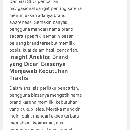
Dari sisi SEO, pencarian
navigasional sangat penting karena
menunjukkan adanya brand
awareness. Semakin banyak
pengguna mencari nama brand
secara spesifik, semakin besar
peluang brand tersebut memiliki
posisi kuat dalam hasil pencarian.
Insight Analitis: Brand
yang Dicari Biasanya
Menjawab Kebutuhan
Praktis
Dalam analisis perilaku pencarian,
pengguna biasanya mengetik nama
brand karena memiliki kebutuhan
yang cukup jelas. Mereka mungkin
ingin login, mencari akses terbaru,
memahami keamanan, atau
menemukan solusi atas kendala