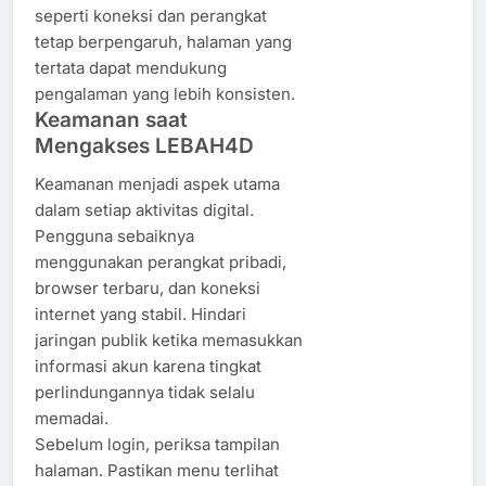
seperti koneksi dan perangkat
tetap berpengaruh, halaman yang
tertata dapat mendukung
pengalaman yang lebih konsisten.
Keamanan saat
Mengakses LEBAH4D
Keamanan menjadi aspek utama
dalam setiap aktivitas digital.
Pengguna sebaiknya
menggunakan perangkat pribadi,
browser terbaru, dan koneksi
internet yang stabil. Hindari
jaringan publik ketika memasukkan
informasi akun karena tingkat
perlindungannya tidak selalu
memadai.
Sebelum login, periksa tampilan
halaman. Pastikan menu terlihat