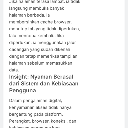
Jika halaman terasa lambat, ia tidak
langsung membuka banyak
halaman berbeda. Ia
membersihkan cache browser,
menutup tab yang tidak diperlukan,
lalu mencoba kembali. Jika
diperlukan, ia menggunakan jalur
cadangan yang sudah dikenali
dengan tetap memeriksa tampilan
halaman sebelum memasukkan
data.
Insight: Nyaman Berasal
dari Sistem dan Kebiasaan
Pengguna
Dalam pengalaman digital,
kenyamanan akses tidak hanya
bergantung pada platform.
Perangkat, browser, koneksi, dan
kebiasaan pengguna juga