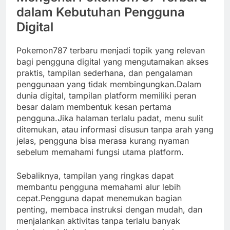
dalam Kebutuhan Pengguna
Digital
Pokemon787 terbaru menjadi topik yang relevan
bagi pengguna digital yang mengutamakan akses
praktis, tampilan sederhana, dan pengalaman
penggunaan yang tidak membingungkan.Dalam
dunia digital, tampilan platform memiliki peran
besar dalam membentuk kesan pertama
pengguna.Jika halaman terlalu padat, menu sulit
ditemukan, atau informasi disusun tanpa arah yang
jelas, pengguna bisa merasa kurang nyaman
sebelum memahami fungsi utama platform.
Sebaliknya, tampilan yang ringkas dapat
membantu pengguna memahami alur lebih
cepat.Pengguna dapat menemukan bagian
penting, membaca instruksi dengan mudah, dan
menjalankan aktivitas tanpa terlalu banyak