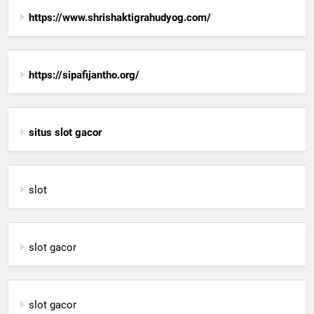
https://www.shrishaktigrahudyog.com/
https://sipafijantho.org/
situs slot gacor
slot
slot gacor
slot gacor