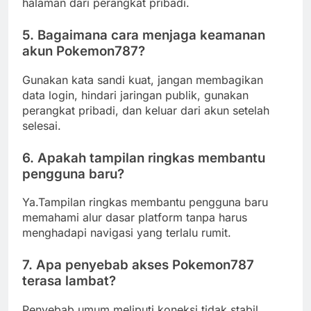
halaman dari perangkat pribadi.
5. Bagaimana cara menjaga keamanan
akun Pokemon787?
Gunakan kata sandi kuat, jangan membagikan
data login, hindari jaringan publik, gunakan
perangkat pribadi, dan keluar dari akun setelah
selesai.
6. Apakah tampilan ringkas membantu
pengguna baru?
Ya.Tampilan ringkas membantu pengguna baru
memahami alur dasar platform tanpa harus
menghadapi navigasi yang terlalu rumit.
7. Apa penyebab akses Pokemon787
terasa lambat?
Penyebab umum meliputi koneksi tidak stabil,