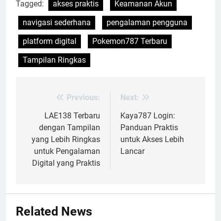
Tagged:
akses praktis
Keamanan Akun
navigasi sederhana
pengalaman pengguna
platform digital
Pokemon787 Terbaru
Tampilan Ringkas
Previous:
Next:
Post
navigation
LAE138 Terbaru
Kaya787 Login:
dengan Tampilan
Panduan Praktis
yang Lebih Ringkas
untuk Akses Lebih
untuk Pengalaman
Lancar
Digital yang Praktis
Related News