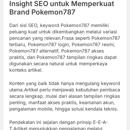
Insight SEO untuk Memperkuat
Brand Pokemon787
Dari sisi SEO, keyword Pokemon787 memiliki
peluang kuat untuk dikembangkan melalui variasi
pencarian yang relevan.Frasa seperti Pokemon787
terbaru, Pokemon787 login, Pokemon787 resmi,
Pokemon787 alternatif, Pokemon787 akses
praktis, dan Pokemon787 tampilan ringkas dapat
digunakan secara natural untuk memperkaya
konteks artikel.
Konten yang baik tidak hanya mengulang keyword
utama.Artikel perlu menjawab kebutuhan pembaca
secara lengkap, mulai dari alasan tampilan ringkas
penting, manfaat akses praktis, keamanan akun,
pengalaman mobile, hingga solusi kendala teknis.
Pendekatan ini sejalan dengan prinsip E-E-A-
T.Artikel menunjukkan pengalaman melalui