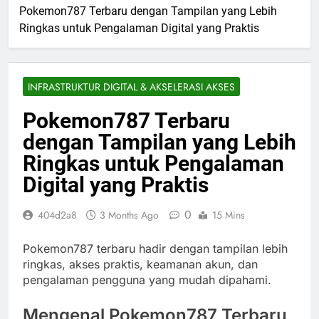
Pokemon787 Terbaru dengan Tampilan yang Lebih
Ringkas untuk Pengalaman Digital yang Praktis
INFRASTRUKTUR DIGITAL & AKSELERASI AKSES
Pokemon787 Terbaru
dengan Tampilan yang Lebih
Ringkas untuk Pengalaman
Digital yang Praktis
0
404d2a8
3 Months Ago
15 Mins
Pokemon787 terbaru hadir dengan tampilan lebih
ringkas, akses praktis, keamanan akun, dan
pengalaman pengguna yang mudah dipahami.
Mengenal Pokemon787 Terbaru