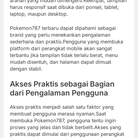
arahan yang mudah dimengerti.Keempat, tampilan
harus responsif saat dibuka dari ponsel, tablet,
laptop, maupun desktop.
Pokemon787 terbaru dapat dipahami sebagai
brand yang perlu menekankan pengalaman
sederhana dan praktis.Pengguna yang membuka
platform dari perangkat mobile akan sangat
terbantu jika tampilan tidak terlalu berat, menu
mudah disentuh, dan halaman dapat dimuat
dengan stabil.
Akses Praktis sebagai Bagian
dari Pengalaman Pengguna
Akses praktis menjadi salah satu faktor yang
membuat pengguna merasa nyaman.Saat
membuka Pokemon787, pengguna tentu ingin
proses yang jelas dan tidak berbelit.Akses yang
praktis dapat dimulai dari penggunaan perangkat