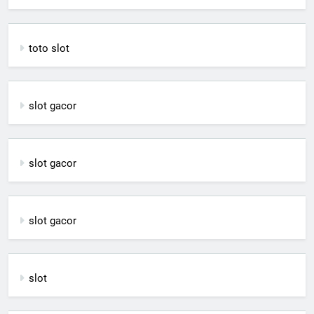
toto slot
slot gacor
slot gacor
slot gacor
slot