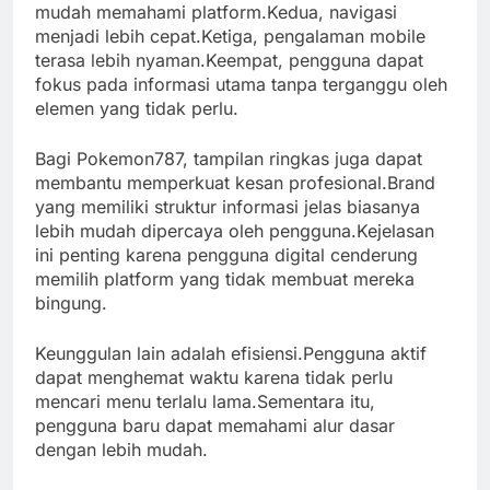
mudah memahami platform.Kedua, navigasi
menjadi lebih cepat.Ketiga, pengalaman mobile
terasa lebih nyaman.Keempat, pengguna dapat
fokus pada informasi utama tanpa terganggu oleh
elemen yang tidak perlu.
Bagi Pokemon787, tampilan ringkas juga dapat
membantu memperkuat kesan profesional.Brand
yang memiliki struktur informasi jelas biasanya
lebih mudah dipercaya oleh pengguna.Kejelasan
ini penting karena pengguna digital cenderung
memilih platform yang tidak membuat mereka
bingung.
Keunggulan lain adalah efisiensi.Pengguna aktif
dapat menghemat waktu karena tidak perlu
mencari menu terlalu lama.Sementara itu,
pengguna baru dapat memahami alur dasar
dengan lebih mudah.