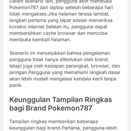
Dalam skenario lain, pengguna aktif membuka
Pokemon787 dari laptop setelah beberapa hari
tidak mengakses.Jika halaman terasa lambat,
langkah pertama yang tepat adalah memeriksa
koneksi internet.Setelah itu, pengguna dapat
membersihkan cache browser dan mencoba
membuka kembali halaman.
Skenario ini menunjukkan bahwa pengalaman
pengguna tidak hanya ditentukan oleh brand,
tetapi juga oleh kesiapan perangkat, browser, dan
jaringan.Pengguna yang memahami langkah dasar
akan lebih mudah mengatasi kendala kecil tanpa
panik.
Keunggulan Tampilan Ringkas
bagi Brand Pokemon787
Tampilan ringkas memberikan beberapa
keunggulan bagi brand.Pertama, pengguna lebih