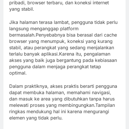
pribadi, browser terbaru, dan koneksi internet
yang stabil.
Jika halaman terasa lambat, pengguna tidak perlu
langsung menganggap platform
bermasalah.Penyebabnya bisa berasal dari cache
browser yang menumpuk, koneksi yang kurang
stabil, atau perangkat yang sedang menjalankan
terlalu banyak aplikasi.Karena itu, pengalaman
akses yang baik juga bergantung pada kebiasaan
pengguna dalam menjaga perangkat tetap
optimal.
Dalam praktiknya, akses praktis berarti pengguna
dapat membuka halaman, memahami navigasi,
dan masuk ke area yang dibutuhkan tanpa harus
melewati proses yang membingungkan.Tampilan
ringkas mendukung hal ini karena mengurangi
elemen yang tidak perlu.