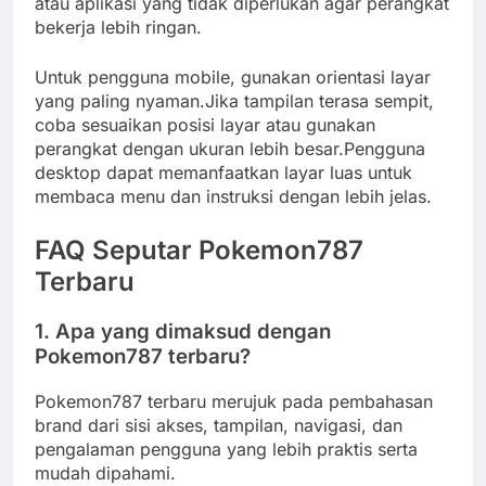
atau aplikasi yang tidak diperlukan agar perangkat
bekerja lebih ringan.
Untuk pengguna mobile, gunakan orientasi layar
yang paling nyaman.Jika tampilan terasa sempit,
coba sesuaikan posisi layar atau gunakan
perangkat dengan ukuran lebih besar.Pengguna
desktop dapat memanfaatkan layar luas untuk
membaca menu dan instruksi dengan lebih jelas.
FAQ Seputar Pokemon787
Terbaru
1. Apa yang dimaksud dengan
Pokemon787 terbaru?
Pokemon787 terbaru merujuk pada pembahasan
brand dari sisi akses, tampilan, navigasi, dan
pengalaman pengguna yang lebih praktis serta
mudah dipahami.