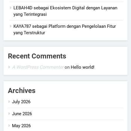
LEBAH4D sebagai Ekosistem Digital dengan Layanan
yang Terintegrasi
KAYA787 sebagai Platform dengan Pengelolaan Fitur
yang Terstruktur
Recent Comments
A WordPress Commenter
on
Hello world!
Archives
July 2026
June 2026
May 2026