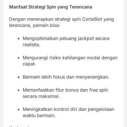
Manfaat Strategi Spin yang Terencana
Dengan menerapkan strategi spin CorlaSlot yang
terencana, pemain bisa:
Mengoptimalkan peluang jackpot secara
realistis.
Mengurangi risiko kehilangan modal dengan
cepat.
Bermain lebih fokus dan menyenangkan.
Memanfaatkan fitur bonus dan free spin
secara maksimal.
Meningkatkan kontrol diri dan pengelolaan
waktu bermain.