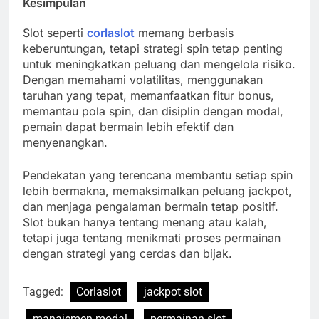
Kesimpulan
Slot seperti
corlaslot
memang berbasis
keberuntungan, tetapi strategi spin tetap penting
untuk meningkatkan peluang dan mengelola risiko.
Dengan memahami volatilitas, menggunakan
taruhan yang tepat, memanfaatkan fitur bonus,
memantau pola spin, dan disiplin dengan modal,
pemain dapat bermain lebih efektif dan
menyenangkan.
Pendekatan yang terencana membantu setiap spin
lebih bermakna, memaksimalkan peluang jackpot,
dan menjaga pengalaman bermain tetap positif.
Slot bukan hanya tentang menang atau kalah,
tetapi juga tentang menikmati proses permainan
dengan strategi yang cerdas dan bijak.
Tagged:
Corlaslot
jackpot slot
manajemen modal
permainan slot