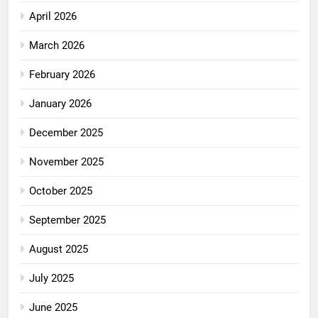
April 2026
March 2026
February 2026
January 2026
December 2025
November 2025
October 2025
September 2025
August 2025
July 2025
June 2025