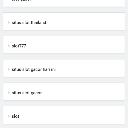
situs slot thailand
slot777
situs slot gacor hari ini
situs slot gacor
slot