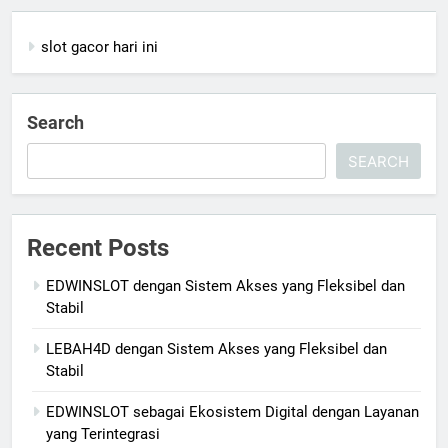
slot gacor hari ini
Search
SEARCH
Recent Posts
EDWINSLOT dengan Sistem Akses yang Fleksibel dan
Stabil
LEBAH4D dengan Sistem Akses yang Fleksibel dan
Stabil
EDWINSLOT sebagai Ekosistem Digital dengan Layanan
yang Terintegrasi