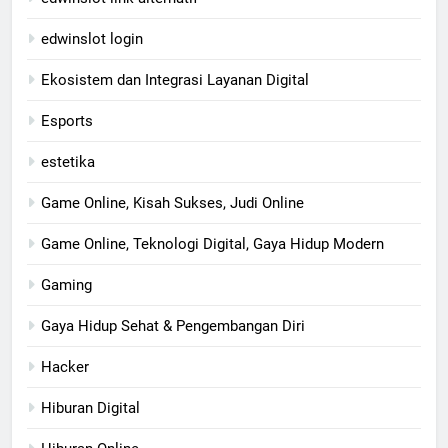
edwinslot login
Ekosistem dan Integrasi Layanan Digital
Esports
estetika
Game Online, Kisah Sukses, Judi Online
Game Online, Teknologi Digital, Gaya Hidup Modern
Gaming
Gaya Hidup Sehat & Pengembangan Diri
Hacker
Hiburan Digital