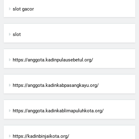
slot gacor
slot
https://anggota.kadinpulausebetul.org/
https://anggota.kadinkabpasangkayu.org/
https://anggota.kadinkablimapuluhkota.org/
https://kadinbinjaikota.org/