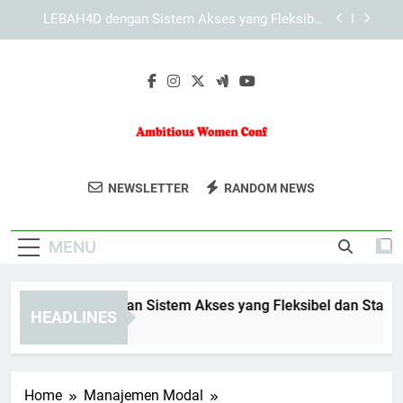
Skip
EDWINSLOT sebagai Ekosistem Digital dengan
to
Layanan yang Terintegrasi
content
LEBAH4D sebagai Ekosistem Digital dengan
Layanan yang Terintegrasi
EDWINSLOT dengan Sistem Akses yang Fleksibel
dan Stabil
LEBAH4D dengan Sistem Akses yang Fleksibel
dan Stabil
Ambitious
Bergabunglah Dalam Ambitious Women
EDWINSLOT sebagai Ekosistem Digital dengan
NEWSLETTER
RANDOM NEWS
Layanan yang Terintegrasi
Women
Conference, Sebuah Konferensi Yang
LEBAH4D sebagai Ekosistem Digital dengan
Menginspirasi Perempuan Untuk Sukses
Layanan yang Terintegrasi
Conference
MENU
Dan Berdaya.
DWINSLOT dengan Sistem Akses yang Fleksibel dan Stabil
HEADLINES
Weeks Ago
Home
Manajemen Modal