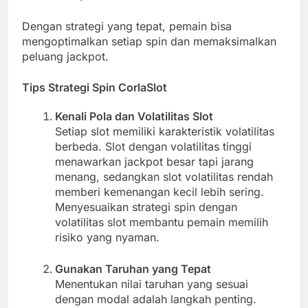
Dengan strategi yang tepat, pemain bisa
mengoptimalkan setiap spin dan memaksimalkan
peluang jackpot.
Tips Strategi Spin CorlaSlot
Kenali Pola dan Volatilitas Slot
Setiap slot memiliki karakteristik volatilitas
berbeda. Slot dengan volatilitas tinggi
menawarkan jackpot besar tapi jarang
menang, sedangkan slot volatilitas rendah
memberi kemenangan kecil lebih sering.
Menyesuaikan strategi spin dengan
volatilitas slot membantu pemain memilih
risiko yang nyaman.
Gunakan Taruhan yang Tepat
Menentukan nilai taruhan yang sesuai
dengan modal adalah langkah penting.