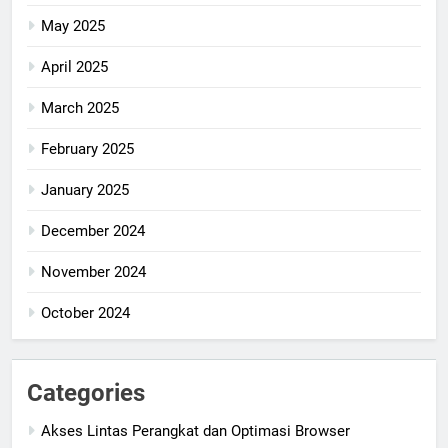
May 2025
April 2025
March 2025
February 2025
January 2025
December 2024
November 2024
October 2024
Categories
Akses Lintas Perangkat dan Optimasi Browser