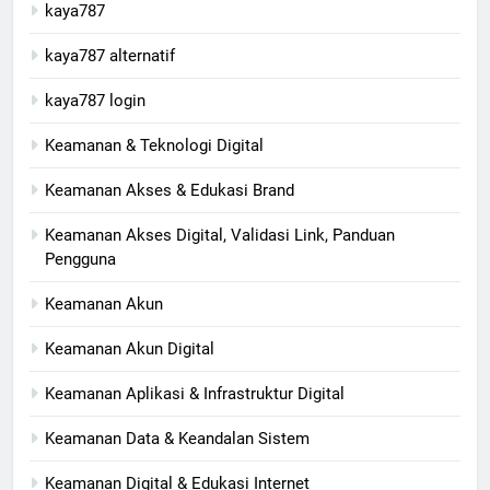
kaya787
kaya787 alternatif
kaya787 login
Keamanan & Teknologi Digital
Keamanan Akses & Edukasi Brand
Keamanan Akses Digital, Validasi Link, Panduan
Pengguna
Keamanan Akun
Keamanan Akun Digital
Keamanan Aplikasi & Infrastruktur Digital
Keamanan Data & Keandalan Sistem
Keamanan Digital & Edukasi Internet