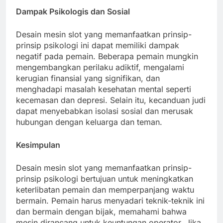
Dampak Psikologis dan Sosial
Desain mesin slot yang memanfaatkan prinsip-
prinsip psikologi ini dapat memiliki dampak
negatif pada pemain. Beberapa pemain mungkin
mengembangkan perilaku adiktif, mengalami
kerugian finansial yang signifikan, dan
menghadapi masalah kesehatan mental seperti
kecemasan dan depresi. Selain itu, kecanduan judi
dapat menyebabkan isolasi sosial dan merusak
hubungan dengan keluarga dan teman.
Kesimpulan
Desain mesin slot yang memanfaatkan prinsip-
prinsip psikologi bertujuan untuk meningkatkan
keterlibatan pemain dan memperpanjang waktu
bermain. Pemain harus menyadari teknik-teknik ini
dan bermain dengan bijak, memahami bahwa
mesin dirancang untuk keuntungan operator. Jika