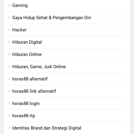
Gaming
Gaya Hidup Sehat & Pengembangan Diri
Hacker
Hiburan Digital
Hiburan Online
Hiburan, Game, Judi Online
horas88 alternatif
horas88 link alternatif
horas88 login
horas88 rtp
Identitas Brand dan Strategi Digital