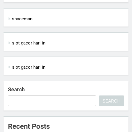
spaceman
slot gacor hari ini
slot gacor hari ini
Search
SEARCH
Recent Posts