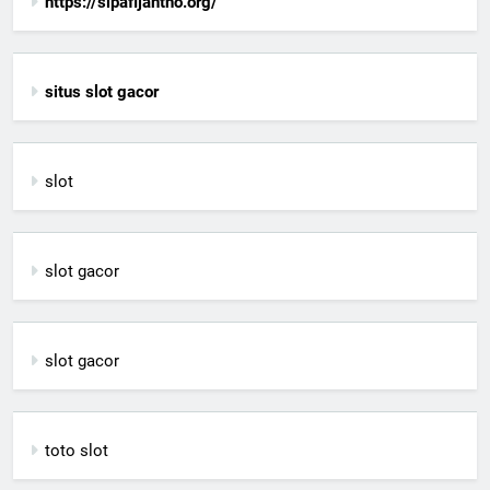
https://sipafijantho.org/
situs slot gacor
slot
slot gacor
slot gacor
toto slot