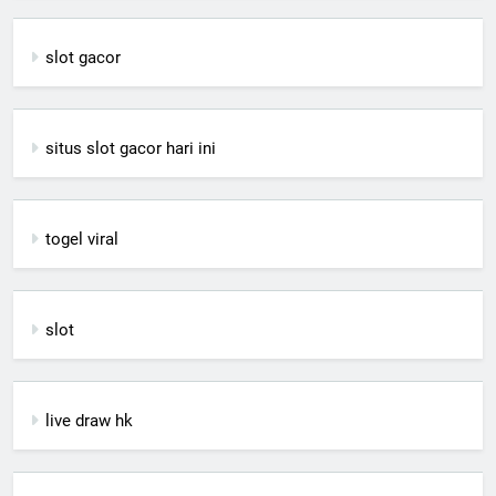
slot gacor
situs slot gacor hari ini
togel viral
slot
live draw hk