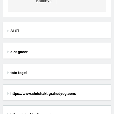
Baliknya
SLOT
slot gacor
toto togel
https://www.shrishaktigrahudyog.com/