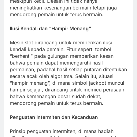
meskipun kecil. Desain ini tidak hanya
meningkatkan kesenangan bermain tetapi juga
mendorong pemain untuk terus bermain.
Ilusi Kendali dan “Hampir Menang”
Mesin slot dirancang untuk memberikan ilusi
kendali kepada pemain. Fitur seperti tombol
“berhenti” pada gulungan memberikan kesan
bahwa pemain dapat memengaruhi hasil
permainan, padahal hasil setiap putaran ditentukan
secara acak oleh algoritma. Selain itu, situasi
“hampir menang”, di mana simbol jackpot muncul
hampir sejajar, dirancang untuk memicu perasaan
bahwa kemenangan besar sudah dekat,
mendorong pemain untuk terus bermain.
Penguatan Intermiten dan Kecanduan
Prinsip penguatan intermiten, di mana hadiah