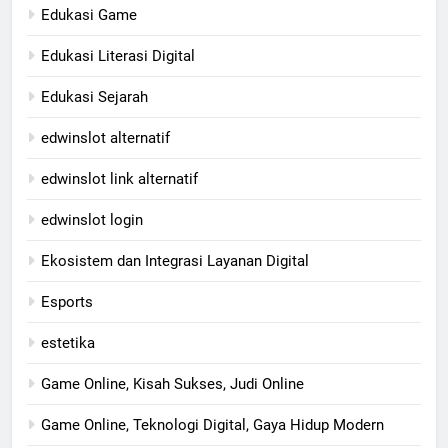
Edukasi Game
Edukasi Literasi Digital
Edukasi Sejarah
edwinslot alternatif
edwinslot link alternatif
edwinslot login
Ekosistem dan Integrasi Layanan Digital
Esports
estetika
Game Online, Kisah Sukses, Judi Online
Game Online, Teknologi Digital, Gaya Hidup Modern