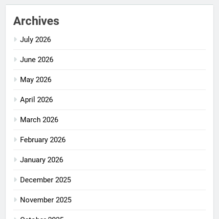
Archives
July 2026
June 2026
May 2026
April 2026
March 2026
February 2026
January 2026
December 2025
November 2025