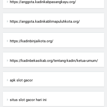
https://anggota.kadinkabpasangkayu.org/
https://anggota.kadinkablimapuluhkota.org/
https://kadinbinjaikota.org/
https://kadinbekasikab.org/tentang-kadin/ketua-umum/
apk slot gacor
situs slot gacor hari ini