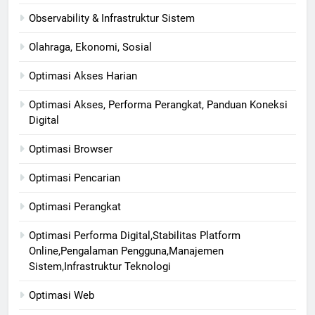
Observability & Infrastruktur Sistem
Olahraga, Ekonomi, Sosial
Optimasi Akses Harian
Optimasi Akses, Performa Perangkat, Panduan Koneksi
Digital
Optimasi Browser
Optimasi Pencarian
Optimasi Perangkat
Optimasi Performa Digital,Stabilitas Platform
Online,Pengalaman Pengguna,Manajemen
Sistem,Infrastruktur Teknologi
Optimasi Web