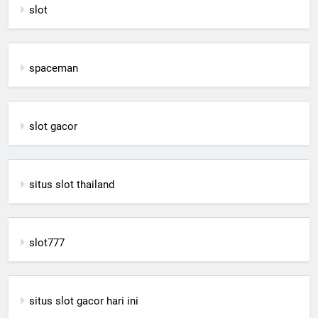
slot
spaceman
slot gacor
situs slot thailand
slot777
situs slot gacor hari ini