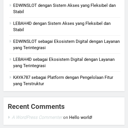
EDWINSLOT dengan Sistem Akses yang Fleksibel dan
Stabil
LEBAH4D dengan Sistem Akses yang Fleksibel dan
Stabil
EDWINSLOT sebagai Ekosistem Digital dengan Layanan
yang Terintegrasi
LEBAH4D sebagai Ekosistem Digital dengan Layanan
yang Terintegrasi
KAYA787 sebagai Platform dengan Pengelolaan Fitur
yang Terstruktur
Recent Comments
A WordPress Commenter
on
Hello world!