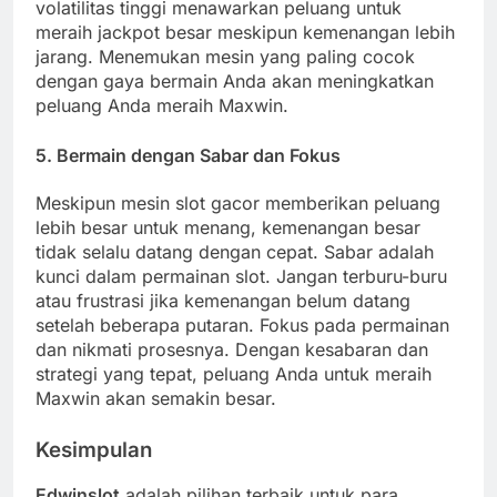
volatilitas tinggi menawarkan peluang untuk
meraih jackpot besar meskipun kemenangan lebih
jarang. Menemukan mesin yang paling cocok
dengan gaya bermain Anda akan meningkatkan
peluang Anda meraih Maxwin.
5.
Bermain dengan Sabar dan Fokus
Meskipun mesin slot gacor memberikan peluang
lebih besar untuk menang, kemenangan besar
tidak selalu datang dengan cepat. Sabar adalah
kunci dalam permainan slot. Jangan terburu-buru
atau frustrasi jika kemenangan belum datang
setelah beberapa putaran. Fokus pada permainan
dan nikmati prosesnya. Dengan kesabaran dan
strategi yang tepat, peluang Anda untuk meraih
Maxwin akan semakin besar.
Kesimpulan
Edwinslot
adalah pilihan terbaik untuk para