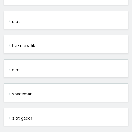
slot
live draw hk
slot
spaceman
slot gacor