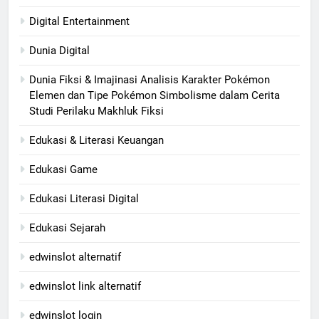
Digital Entertainment
Dunia Digital
Dunia Fiksi & Imajinasi Analisis Karakter Pokémon
Elemen dan Tipe Pokémon Simbolisme dalam Cerita
Studi Perilaku Makhluk Fiksi
Edukasi & Literasi Keuangan
Edukasi Game
Edukasi Literasi Digital
Edukasi Sejarah
edwinslot alternatif
edwinslot link alternatif
edwinslot login