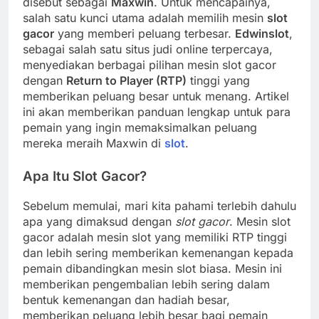
disebut sebagai
Maxwin
. Untuk mencapainya,
salah satu kunci utama adalah memilih mesin
slot
gacor
yang memberi peluang terbesar.
Edwinslot
,
sebagai salah satu situs judi online terpercaya,
menyediakan berbagai pilihan mesin slot gacor
dengan
Return to Player (RTP)
tinggi yang
memberikan peluang besar untuk menang. Artikel
ini akan memberikan panduan lengkap untuk para
pemain yang ingin memaksimalkan peluang
mereka meraih Maxwin di
slot
.
Apa Itu Slot Gacor?
Sebelum memulai, mari kita pahami terlebih dahulu
apa yang dimaksud dengan
slot gacor
. Mesin slot
gacor adalah mesin slot yang memiliki RTP tinggi
dan lebih sering memberikan kemenangan kepada
pemain dibandingkan mesin slot biasa. Mesin ini
memberikan pengembalian lebih sering dalam
bentuk kemenangan dan hadiah besar,
memberikan peluang lebih besar bagi pemain