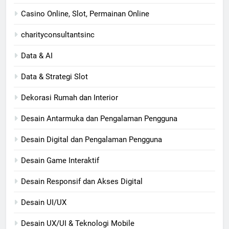
Casino Online, Slot, Permainan Online
charityconsultantsinc
Data & AI
Data & Strategi Slot
Dekorasi Rumah dan Interior
Desain Antarmuka dan Pengalaman Pengguna
Desain Digital dan Pengalaman Pengguna
Desain Game Interaktif
Desain Responsif dan Akses Digital
Desain UI/UX
Desain UX/UI & Teknologi Mobile