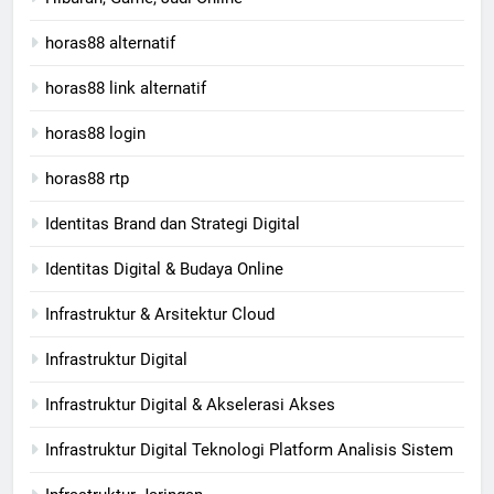
horas88 alternatif
horas88 link alternatif
horas88 login
horas88 rtp
Identitas Brand dan Strategi Digital
Identitas Digital & Budaya Online
Infrastruktur & Arsitektur Cloud
Infrastruktur Digital
Infrastruktur Digital & Akselerasi Akses
Infrastruktur Digital Teknologi Platform Analisis Sistem