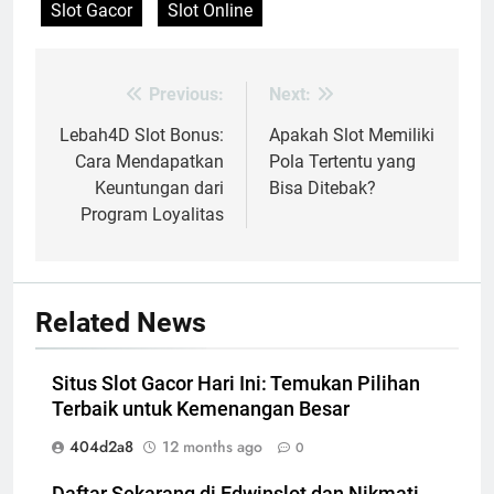
Slot Gacor
Slot Online
Previous:
Next:
Post
navigation
Lebah4D Slot Bonus:
Apakah Slot Memiliki
Cara Mendapatkan
Pola Tertentu yang
Keuntungan dari
Bisa Ditebak?
Program Loyalitas
Related News
Situs Slot Gacor Hari Ini: Temukan Pilihan
Terbaik untuk Kemenangan Besar
404d2a8
12 months ago
0