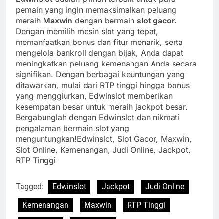
pemain yang ingin memaksimalkan peluang
meraih
Maxwin
dengan bermain
slot gacor
.
Dengan memilih mesin slot yang tepat,
memanfaatkan bonus dan fitur menarik, serta
mengelola bankroll dengan bijak, Anda dapat
meningkatkan peluang kemenangan Anda secara
signifikan. Dengan berbagai keuntungan yang
ditawarkan, mulai dari RTP tinggi hingga bonus
yang menggiurkan, Edwinslot memberikan
kesempatan besar untuk meraih jackpot besar.
Bergabunglah dengan Edwinslot dan nikmati
pengalaman bermain slot yang
menguntungkan!Edwinslot, Slot Gacor, Maxwin,
Slot Online, Kemenangan, Judi Online, Jackpot,
RTP Tinggi
Tagged:
Edwinslot
Jackpot
Judi Online
Kemenangan
Maxwin
RTP Tinggi