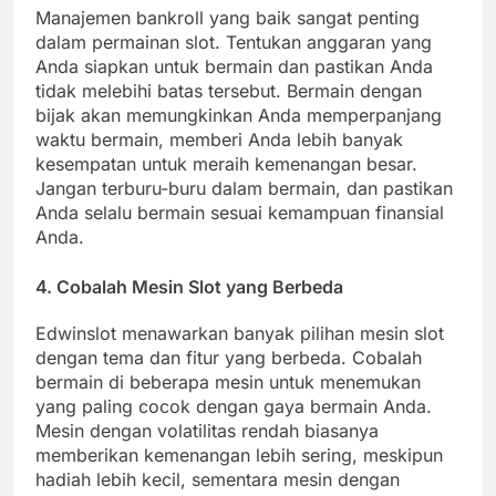
Manajemen bankroll yang baik sangat penting
dalam permainan slot. Tentukan anggaran yang
Anda siapkan untuk bermain dan pastikan Anda
tidak melebihi batas tersebut. Bermain dengan
bijak akan memungkinkan Anda memperpanjang
waktu bermain, memberi Anda lebih banyak
kesempatan untuk meraih kemenangan besar.
Jangan terburu-buru dalam bermain, dan pastikan
Anda selalu bermain sesuai kemampuan finansial
Anda.
4.
Cobalah Mesin Slot yang Berbeda
Edwinslot menawarkan banyak pilihan mesin slot
dengan tema dan fitur yang berbeda. Cobalah
bermain di beberapa mesin untuk menemukan
yang paling cocok dengan gaya bermain Anda.
Mesin dengan volatilitas rendah biasanya
memberikan kemenangan lebih sering, meskipun
hadiah lebih kecil, sementara mesin dengan