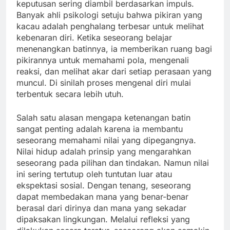
keputusan sering diambil berdasarkan impuls.
Banyak ahli psikologi setuju bahwa pikiran yang
kacau adalah penghalang terbesar untuk melihat
kebenaran diri. Ketika seseorang belajar
menenangkan batinnya, ia memberikan ruang bagi
pikirannya untuk memahami pola, mengenali
reaksi, dan melihat akar dari setiap perasaan yang
muncul. Di sinilah proses mengenal diri mulai
terbentuk secara lebih utuh.
Salah satu alasan mengapa ketenangan batin
sangat penting adalah karena ia membantu
seseorang memahami nilai yang dipegangnya.
Nilai hidup adalah prinsip yang mengarahkan
seseorang pada pilihan dan tindakan. Namun nilai
ini sering tertutup oleh tuntutan luar atau
ekspektasi sosial. Dengan tenang, seseorang
dapat membedakan mana yang benar-benar
berasal dari dirinya dan mana yang sekadar
dipaksakan lingkungan. Melalui refleksi yang