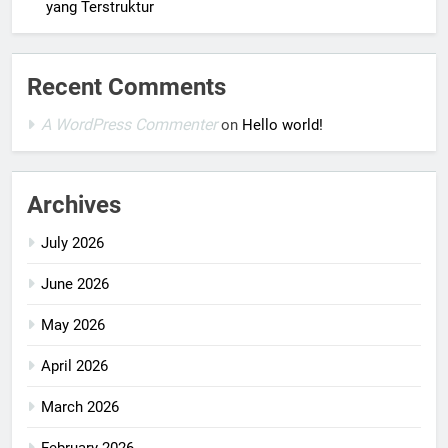
yang Terstruktur
Recent Comments
A WordPress Commenter
on
Hello world!
Archives
July 2026
June 2026
May 2026
April 2026
March 2026
February 2026