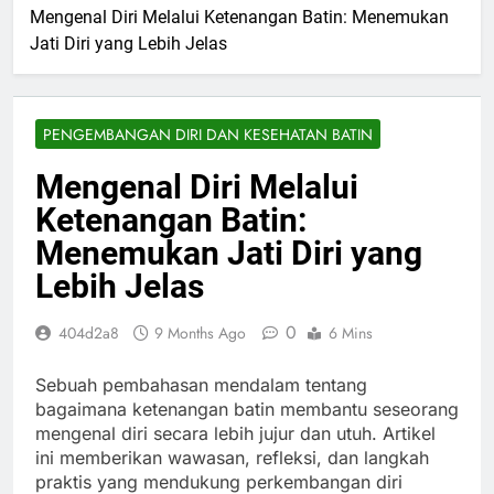
Mengenal Diri Melalui Ketenangan Batin: Menemukan
Jati Diri yang Lebih Jelas
PENGEMBANGAN DIRI DAN KESEHATAN BATIN
Mengenal Diri Melalui
Ketenangan Batin:
Menemukan Jati Diri yang
Lebih Jelas
0
404d2a8
9 Months Ago
6 Mins
Sebuah pembahasan mendalam tentang
bagaimana ketenangan batin membantu seseorang
mengenal diri secara lebih jujur dan utuh. Artikel
ini memberikan wawasan, refleksi, dan langkah
praktis yang mendukung perkembangan diri