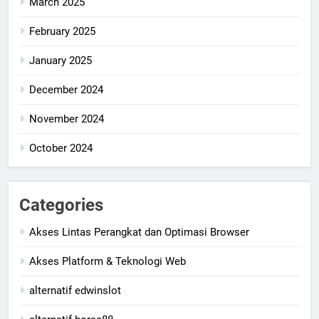
March 2025
February 2025
January 2025
December 2024
November 2024
October 2024
Categories
Akses Lintas Perangkat dan Optimasi Browser
Akses Platform & Teknologi Web
alternatif edwinslot