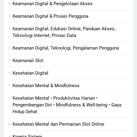
Keamanan Digital & Pengelolaan Akses
Keamanan Digital & Privasi Pengguna
Keamanan Digital, Edukasi Online, Panduan Akses,
Teknologi Internet, Privasi Data
Keamanan Digital, Teknologi, Pengalaman Pengguna
Keamanan Slot
Kesehatan Digital
Kesehatan Mental & Mindfulness
Kesehatan Mental • Produktivitas Harian •
Pengembangan Diri • Mindfulness & Well-being • Gaya
Hidup Sehat
Kesehatan Mental dan Permainan Slot Online
Kinerja Sistem