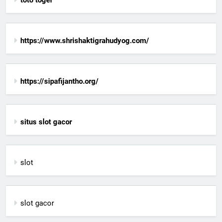
https://www.shrishaktigrahudyog.com/
https://sipafijantho.org/
situs slot gacor
slot
slot gacor