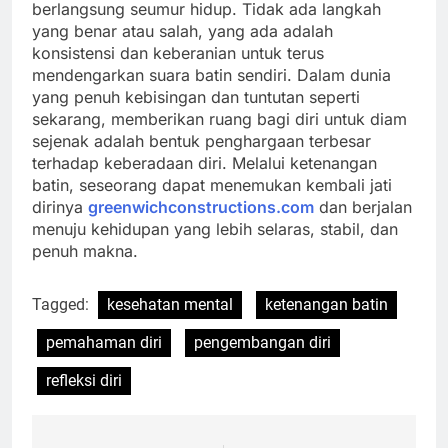
berlangsung seumur hidup. Tidak ada langkah
yang benar atau salah, yang ada adalah
konsistensi dan keberanian untuk terus
mendengarkan suara batin sendiri. Dalam dunia
yang penuh kebisingan dan tuntutan seperti
sekarang, memberikan ruang bagi diri untuk diam
sejenak adalah bentuk penghargaan terbesar
terhadap keberadaan diri. Melalui ketenangan
batin, seseorang dapat menemukan kembali jati
dirinya
greenwichconstructions.com
dan berjalan
menuju kehidupan yang lebih selaras, stabil, dan
penuh makna.
Tagged:
kesehatan mental
ketenangan batin
pemahaman diri
pengembangan diri
refleksi diri