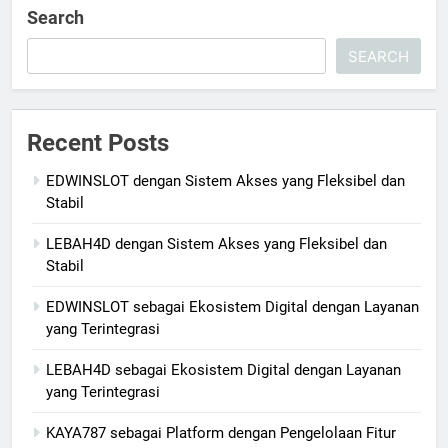
Search
SEARCH
Recent Posts
EDWINSLOT dengan Sistem Akses yang Fleksibel dan
Stabil
LEBAH4D dengan Sistem Akses yang Fleksibel dan
Stabil
EDWINSLOT sebagai Ekosistem Digital dengan Layanan
yang Terintegrasi
LEBAH4D sebagai Ekosistem Digital dengan Layanan
yang Terintegrasi
KAYA787 sebagai Platform dengan Pengelolaan Fitur