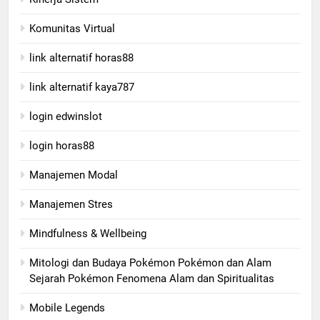
Komunitas Virtual
link alternatif horas88
link alternatif kaya787
login edwinslot
login horas88
Manajemen Modal
Manajemen Stres
Mindfulness & Wellbeing
Mitologi dan Budaya Pokémon Pokémon dan Alam
Sejarah Pokémon Fenomena Alam dan Spiritualitas
Mobile Legends