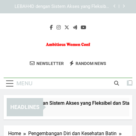
Skip
EDWINSLOT sebagai Ekosistem Digital dengan
to
Layanan yang Terintegrasi
content
LEBAH4D sebagai Ekosistem Digital dengan
Layanan yang Terintegrasi
EDWINSLOT dengan Sistem Akses yang Fleksibel
dan Stabil
LEBAH4D dengan Sistem Akses yang Fleksibel
dan Stabil
Ambitious
Bergabunglah Dalam Ambitious Women
EDWINSLOT sebagai Ekosistem Digital dengan
NEWSLETTER
RANDOM NEWS
Layanan yang Terintegrasi
Women
Conference, Sebuah Konferensi Yang
LEBAH4D sebagai Ekosistem Digital dengan
Menginspirasi Perempuan Untuk Sukses
Layanan yang Terintegrasi
Conference
MENU
Dan Berdaya.
DWINSLOT dengan Sistem Akses yang Fleksibel dan Stabil
HEADLINES
Weeks Ago
Home
Pengembangan Diri dan Kesehatan Batin