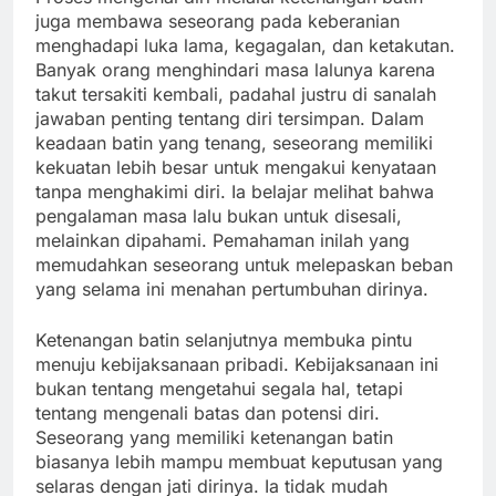
juga membawa seseorang pada keberanian
menghadapi luka lama, kegagalan, dan ketakutan.
Banyak orang menghindari masa lalunya karena
takut tersakiti kembali, padahal justru di sanalah
jawaban penting tentang diri tersimpan. Dalam
keadaan batin yang tenang, seseorang memiliki
kekuatan lebih besar untuk mengakui kenyataan
tanpa menghakimi diri. Ia belajar melihat bahwa
pengalaman masa lalu bukan untuk disesali,
melainkan dipahami. Pemahaman inilah yang
memudahkan seseorang untuk melepaskan beban
yang selama ini menahan pertumbuhan dirinya.
Ketenangan batin selanjutnya membuka pintu
menuju kebijaksanaan pribadi. Kebijaksanaan ini
bukan tentang mengetahui segala hal, tetapi
tentang mengenali batas dan potensi diri.
Seseorang yang memiliki ketenangan batin
biasanya lebih mampu membuat keputusan yang
selaras dengan jati dirinya. Ia tidak mudah