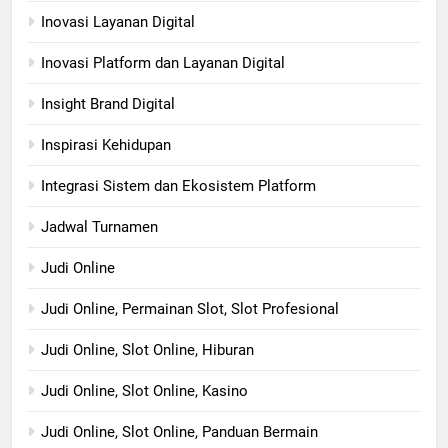
Inovasi Layanan Digital
Inovasi Platform dan Layanan Digital
Insight Brand Digital
Inspirasi Kehidupan
Integrasi Sistem dan Ekosistem Platform
Jadwal Turnamen
Judi Online
Judi Online, Permainan Slot, Slot Profesional
Judi Online, Slot Online, Hiburan
Judi Online, Slot Online, Kasino
Judi Online, Slot Online, Panduan Bermain