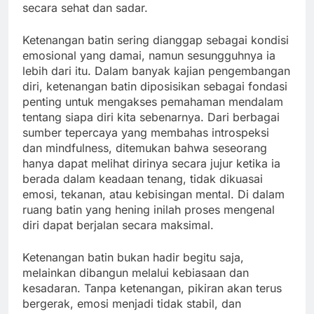
secara sehat dan sadar.
Ketenangan batin sering dianggap sebagai kondisi
emosional yang damai, namun sesungguhnya ia
lebih dari itu. Dalam banyak kajian pengembangan
diri, ketenangan batin diposisikan sebagai fondasi
penting untuk mengakses pemahaman mendalam
tentang siapa diri kita sebenarnya. Dari berbagai
sumber tepercaya yang membahas introspeksi
dan mindfulness, ditemukan bahwa seseorang
hanya dapat melihat dirinya secara jujur ketika ia
berada dalam keadaan tenang, tidak dikuasai
emosi, tekanan, atau kebisingan mental. Di dalam
ruang batin yang hening inilah proses mengenal
diri dapat berjalan secara maksimal.
Ketenangan batin bukan hadir begitu saja,
melainkan dibangun melalui kebiasaan dan
kesadaran. Tanpa ketenangan, pikiran akan terus
bergerak, emosi menjadi tidak stabil, dan