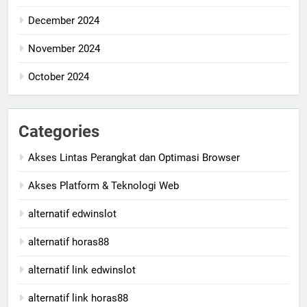
December 2024
November 2024
October 2024
Categories
Akses Lintas Perangkat dan Optimasi Browser
Akses Platform & Teknologi Web
alternatif edwinslot
alternatif horas88
alternatif link edwinslot
alternatif link horas88