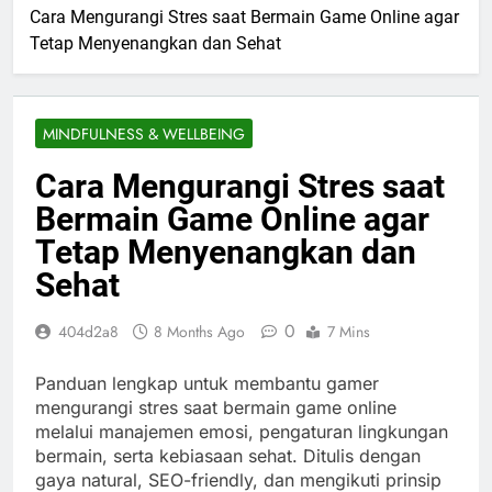
Cara Mengurangi Stres saat Bermain Game Online agar
Tetap Menyenangkan dan Sehat
MINDFULNESS & WELLBEING
Cara Mengurangi Stres saat
Bermain Game Online agar
Tetap Menyenangkan dan
Sehat
0
404d2a8
8 Months Ago
7 Mins
Panduan lengkap untuk membantu gamer
mengurangi stres saat bermain game online
melalui manajemen emosi, pengaturan lingkungan
bermain, serta kebiasaan sehat. Ditulis dengan
gaya natural, SEO-friendly, dan mengikuti prinsip