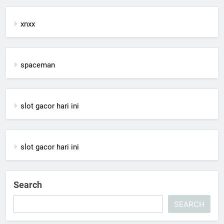
xnxx
spaceman
slot gacor hari ini
slot gacor hari ini
Search
SEARCH