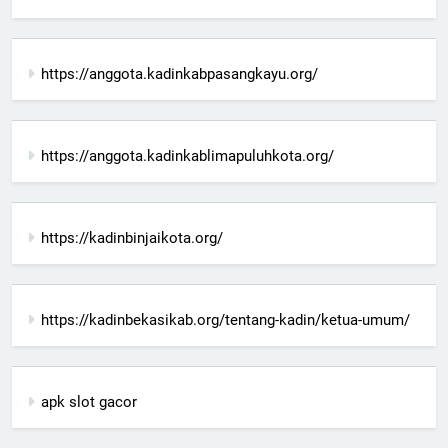
https://anggota.kadinkabpasangkayu.org/
https://anggota.kadinkablimapuluhkota.org/
https://kadinbinjaikota.org/
https://kadinbekasikab.org/tentang-kadin/ketua-umum/
apk slot gacor