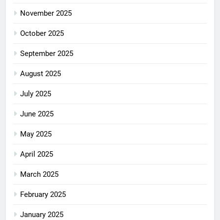
November 2025
October 2025
September 2025
August 2025
July 2025
June 2025
May 2025
April 2025
March 2025
February 2025
January 2025