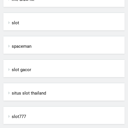
slot
spaceman
slot gacor
situs slot thailand
slot777