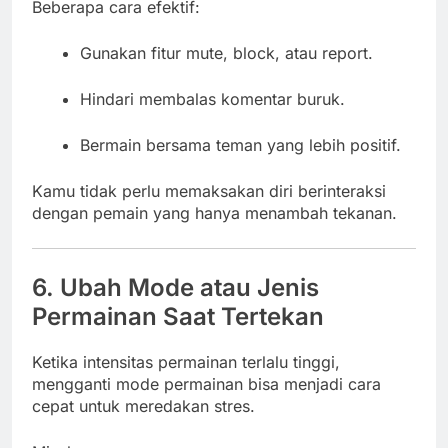
Beberapa cara efektif:
Gunakan fitur mute, block, atau report.
Hindari membalas komentar buruk.
Bermain bersama teman yang lebih positif.
Kamu tidak perlu memaksakan diri berinteraksi
dengan pemain yang hanya menambah tekanan.
6. Ubah Mode atau Jenis
Permainan Saat Tertekan
Ketika intensitas permainan terlalu tinggi,
mengganti mode permainan bisa menjadi cara
cepat untuk meredakan stres.