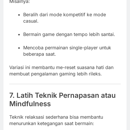
Misalnya:
Beralih dari mode kompetitif ke mode
casual.
Bermain game dengan tempo lebih santai.
Mencoba permainan single-player untuk
beberapa saat.
Variasi ini membantu me-reset suasana hati dan
membuat pengalaman gaming lebih rileks.
7. Latih Teknik Pernapasan atau
Mindfulness
Teknik relaksasi sederhana bisa membantu
menurunkan ketegangan saat bermain: