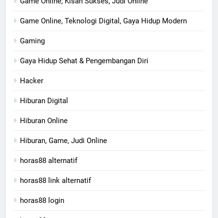
Game Online, Kisah Sukses, Judi Online
Game Online, Teknologi Digital, Gaya Hidup Modern
Gaming
Gaya Hidup Sehat & Pengembangan Diri
Hacker
Hiburan Digital
Hiburan Online
Hiburan, Game, Judi Online
horas88 alternatif
horas88 link alternatif
horas88 login