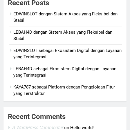
Recent Posts
EDWINSLOT dengan Sistem Akses yang Fleksibel dan
Stabil
LEBAH4D dengan Sistem Akses yang Fleksibel dan
Stabil
EDWINSLOT sebagai Ekosistem Digital dengan Layanan
yang Terintegrasi
LEBAH4D sebagai Ekosistem Digital dengan Layanan
yang Terintegrasi
KAYA787 sebagai Platform dengan Pengelolaan Fitur
yang Terstruktur
Recent Comments
A WordPress Commenter
on
Hello world!