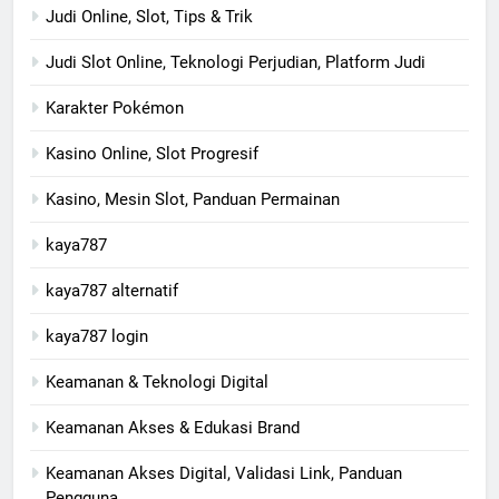
Judi Online, Slot, Tips & Trik
Judi Slot Online, Teknologi Perjudian, Platform Judi
Karakter Pokémon
Kasino Online, Slot Progresif
Kasino, Mesin Slot, Panduan Permainan
kaya787
kaya787 alternatif
kaya787 login
Keamanan & Teknologi Digital
Keamanan Akses & Edukasi Brand
Keamanan Akses Digital, Validasi Link, Panduan
Pengguna