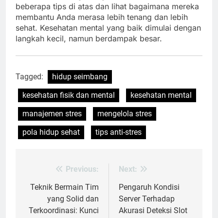
beberapa tips di atas dan lihat bagaimana mereka
membantu Anda merasa lebih tenang dan lebih
sehat. Kesehatan mental yang baik dimulai dengan
langkah kecil, namun berdampak besar.
Tagged:
hidup seimbang
kesehatan fisik dan mental
kesehatan mental
manajemen stres
mengelola stres
pola hidup sehat
tips anti-stres
Previous:
Next:
Post
navigation
Teknik Bermain Tim
Pengaruh Kondisi
yang Solid dan
Server Terhadap
Terkoordinasi: Kunci
Akurasi Deteksi Slot