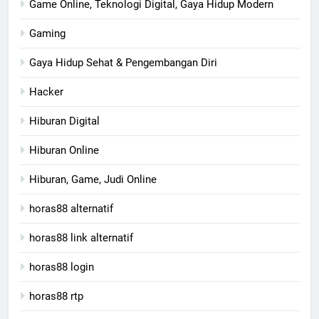
Game Online, Teknologi Digital, Gaya Hidup Modern
Gaming
Gaya Hidup Sehat & Pengembangan Diri
Hacker
Hiburan Digital
Hiburan Online
Hiburan, Game, Judi Online
horas88 alternatif
horas88 link alternatif
horas88 login
horas88 rtp