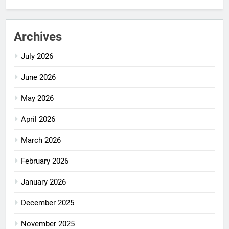
Archives
July 2026
June 2026
May 2026
April 2026
March 2026
February 2026
January 2026
December 2025
November 2025