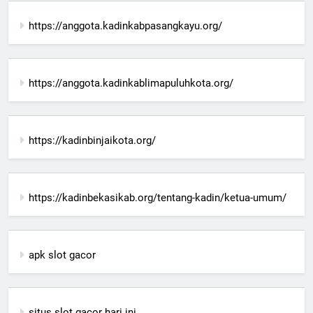
https://anggota.kadinkabpasangkayu.org/
https://anggota.kadinkablimapuluhkota.org/
https://kadinbinjaikota.org/
https://kadinbekasikab.org/tentang-kadin/ketua-umum/
apk slot gacor
situs slot gacor hari ini