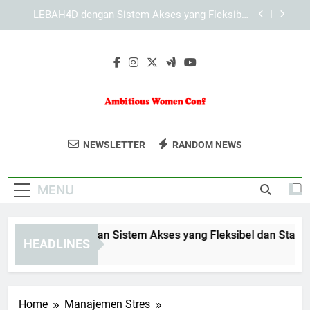
Skip
EDWINSLOT sebagai Ekosistem Digital dengan
to
Layanan yang Terintegrasi
content
LEBAH4D sebagai Ekosistem Digital dengan
Layanan yang Terintegrasi
EDWINSLOT dengan Sistem Akses yang Fleksibel
dan Stabil
LEBAH4D dengan Sistem Akses yang Fleksibel
dan Stabil
Ambitious
Bergabunglah Dalam Ambitious Women
EDWINSLOT sebagai Ekosistem Digital dengan
NEWSLETTER
RANDOM NEWS
Layanan yang Terintegrasi
Women
Conference, Sebuah Konferensi Yang
LEBAH4D sebagai Ekosistem Digital dengan
Menginspirasi Perempuan Untuk Sukses
Layanan yang Terintegrasi
Conference
MENU
Dan Berdaya.
DWINSLOT dengan Sistem Akses yang Fleksibel dan Stabil
HEADLINES
Week Ago
Home
Manajemen Stres