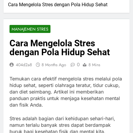
Cara Mengelola Stres dengan Pola Hidup Sehat
MANAJEMEN STRES
Cara Mengelola Stres
dengan Pola Hidup Sehat
0
404d2a8
8 Months Ago
8 Mins
Temukan cara efektif mengelola stres melalui pola
hidup sehat, seperti olahraga teratur, tidur cukup,
dan diet seimbang. Artikel ini memberikan
panduan praktis untuk menjaga kesehatan mental
dan fisik Anda.
Stres adalah bagian dari kehidupan sehari-hari,
namun terlalu banyak stres dapat berdampak
buruk bagi kesehatan fisik dan mental kita.