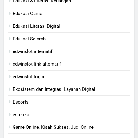
Edukasi & Literasi Keuangan
Edukasi Game
Edukasi Literasi Digital
Edukasi Sejarah
edwinslot alternatif
edwinslot link alternatif
edwinslot login
Ekosistem dan Integrasi Layanan Digital
Esports
estetika
Game Online, Kisah Sukses, Judi Online