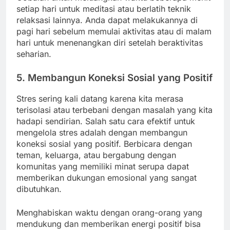
setiap hari untuk meditasi atau berlatih teknik
relaksasi lainnya. Anda dapat melakukannya di
pagi hari sebelum memulai aktivitas atau di malam
hari untuk menenangkan diri setelah beraktivitas
seharian.
5.
Membangun Koneksi Sosial yang Positif
Stres sering kali datang karena kita merasa
terisolasi atau terbebani dengan masalah yang kita
hadapi sendirian. Salah satu cara efektif untuk
mengelola stres adalah dengan membangun
koneksi sosial yang positif. Berbicara dengan
teman, keluarga, atau bergabung dengan
komunitas yang memiliki minat serupa dapat
memberikan dukungan emosional yang sangat
dibutuhkan.
Menghabiskan waktu dengan orang-orang yang
mendukung dan memberikan energi positif bisa