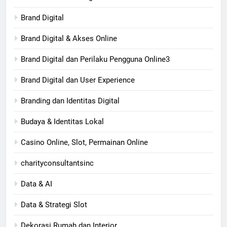
Brand Digital
Brand Digital & Akses Online
Brand Digital dan Perilaku Pengguna Online3
Brand Digital dan User Experience
Branding dan Identitas Digital
Budaya & Identitas Lokal
Casino Online, Slot, Permainan Online
charityconsultantsinc
Data & AI
Data & Strategi Slot
Dekorasi Rumah dan Interior