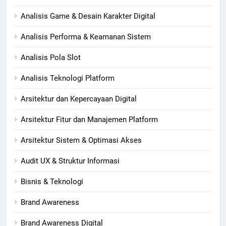
Analisis Game & Desain Karakter Digital
Analisis Performa & Keamanan Sistem
Analisis Pola Slot
Analisis Teknologi Platform
Arsitektur dan Kepercayaan Digital
Arsitektur Fitur dan Manajemen Platform
Arsitektur Sistem & Optimasi Akses
Audit UX & Struktur Informasi
Bisnis & Teknologi
Brand Awareness
Brand Awareness Digital