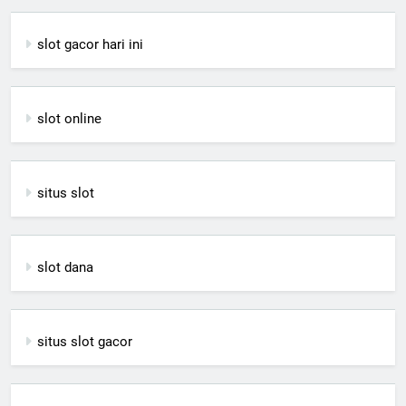
slot gacor hari ini
slot online
situs slot
slot dana
situs slot gacor