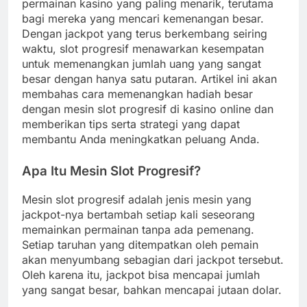
permainan kasino yang paling menarik, terutama
bagi mereka yang mencari kemenangan besar.
Dengan jackpot yang terus berkembang seiring
waktu, slot progresif menawarkan kesempatan
untuk memenangkan jumlah uang yang sangat
besar dengan hanya satu putaran. Artikel ini akan
membahas cara memenangkan hadiah besar
dengan mesin slot progresif di kasino online dan
memberikan tips serta strategi yang dapat
membantu Anda meningkatkan peluang Anda.
Apa Itu Mesin Slot Progresif?
Mesin slot progresif adalah jenis mesin yang
jackpot-nya bertambah setiap kali seseorang
memainkan permainan tanpa ada pemenang.
Setiap taruhan yang ditempatkan oleh pemain
akan menyumbang sebagian dari jackpot tersebut.
Oleh karena itu, jackpot bisa mencapai jumlah
yang sangat besar, bahkan mencapai jutaan dolar.