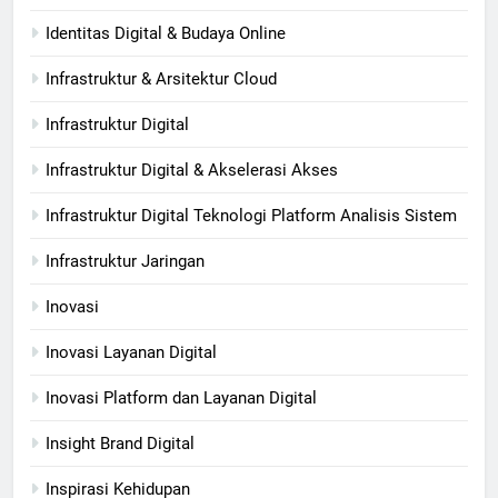
Identitas Digital & Budaya Online
Infrastruktur & Arsitektur Cloud
Infrastruktur Digital
Infrastruktur Digital & Akselerasi Akses
Infrastruktur Digital Teknologi Platform Analisis Sistem
Infrastruktur Jaringan
Inovasi
Inovasi Layanan Digital
Inovasi Platform dan Layanan Digital
Insight Brand Digital
Inspirasi Kehidupan