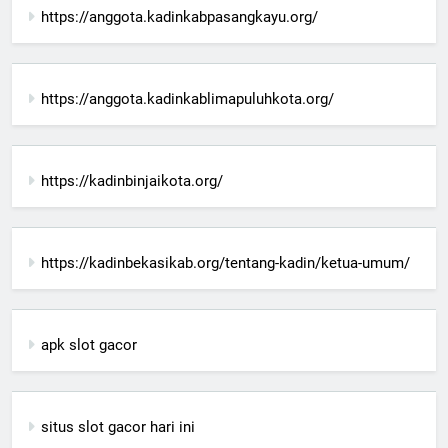
https://anggota.kadinkabpasangkayu.org/
https://anggota.kadinkablimapuluhkota.org/
https://kadinbinjaikota.org/
https://kadinbekasikab.org/tentang-kadin/ketua-umum/
apk slot gacor
situs slot gacor hari ini