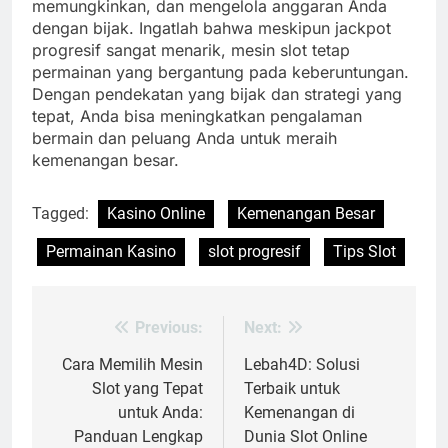
memungkinkan, dan mengelola anggaran Anda
dengan bijak. Ingatlah bahwa meskipun jackpot
progresif sangat menarik, mesin slot tetap
permainan yang bergantung pada keberuntungan.
Dengan pendekatan yang bijak dan strategi yang
tepat, Anda bisa meningkatkan pengalaman
bermain dan peluang Anda untuk meraih
kemenangan besar.
Tagged:
Kasino Online
Kemenangan Besar
Permainan Kasino
slot progresif
Tips Slot
Previous:
Next:
Post
navigation
Cara Memilih Mesin
Lebah4D: Solusi
Slot yang Tepat
Terbaik untuk
untuk Anda:
Kemenangan di
Panduan Lengkap
Dunia Slot Online