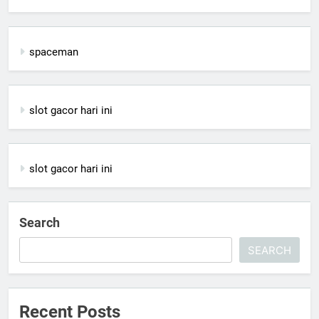
spaceman
slot gacor hari ini
slot gacor hari ini
Search
SEARCH
Recent Posts