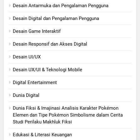
Desain Antarmuka dan Pengalaman Pengguna
Desain Digital dan Pengalaman Pengguna
Desain Game Interaktif
Desain Responsif dan Akses Digital
Desain UI/UX
Desain UX/UI & Teknologi Mobile
Digital Entertainment
Dunia Digital
Dunia Fiksi & Imajinasi Analisis Karakter Pokémon
Elemen dan Tipe Pokémon Simbolisme dalam Cerita
Studi Perilaku Makhluk Fiksi
Edukasi & Literasi Keuangan