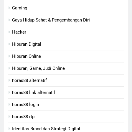
Gaming
Gaya Hidup Sehat & Pengembangan Diri
Hacker
Hiburan Digital
Hiburan Online
Hiburan, Game, Judi Online
horas88 alternatif
horas88 link alternatif
horas88 login
horas88 rtp
Identitas Brand dan Strategi Digital