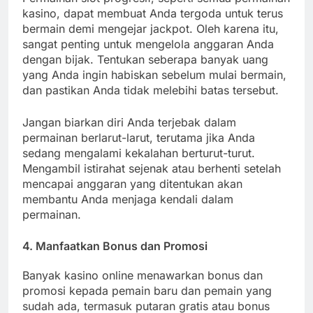
kasino, dapat membuat Anda tergoda untuk terus
bermain demi mengejar jackpot. Oleh karena itu,
sangat penting untuk mengelola anggaran Anda
dengan bijak. Tentukan seberapa banyak uang
yang Anda ingin habiskan sebelum mulai bermain,
dan pastikan Anda tidak melebihi batas tersebut.
Jangan biarkan diri Anda terjebak dalam
permainan berlarut-larut, terutama jika Anda
sedang mengalami kekalahan berturut-turut.
Mengambil istirahat sejenak atau berhenti setelah
mencapai anggaran yang ditentukan akan
membantu Anda menjaga kendali dalam
permainan.
4. Manfaatkan Bonus dan Promosi
Banyak kasino online menawarkan bonus dan
promosi kepada pemain baru dan pemain yang
sudah ada, termasuk putaran gratis atau bonus