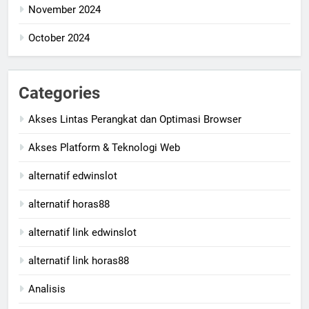
November 2024
October 2024
Categories
Akses Lintas Perangkat dan Optimasi Browser
Akses Platform & Teknologi Web
alternatif edwinslot
alternatif horas88
alternatif link edwinslot
alternatif link horas88
Analisis