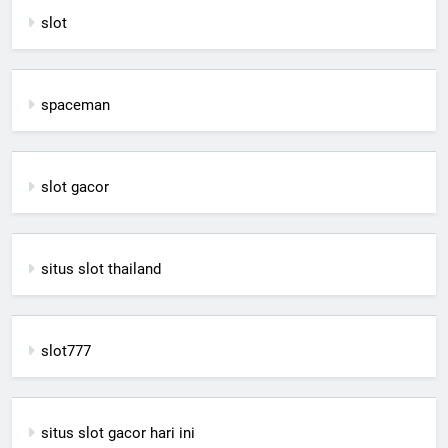
slot
spaceman
slot gacor
situs slot thailand
slot777
situs slot gacor hari ini