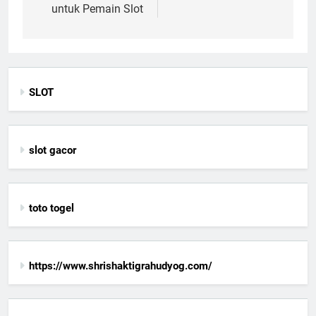
untuk Pemain Slot
SLOT
slot gacor
toto togel
https://www.shrishaktigrahudyog.com/