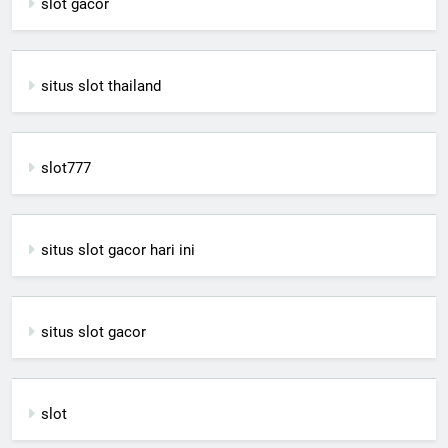
slot gacor
situs slot thailand
slot777
situs slot gacor hari ini
situs slot gacor
slot