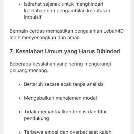
Istirahat sejenak untuk menghindari
kelelahan dan pengambilan keputusan
impulsif
Bermain cerdas memastikan pengalaman Lebah4D
lebih menyenangkan dan aman.
7. Kesalahan Umum yang Harus Dihindari
Beberapa kesalahan yang sering mengurangi
peluang menang:
Bertaruh secara acak tanpa analisis
Mengabaikan manajemen modal
Tidak memanfaatkan bonus dan fitur
pendukung
Terbawa emosi dan overbet saat kalah