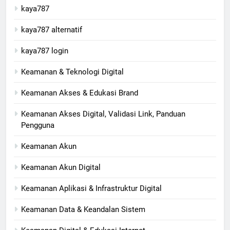
kaya787
kaya787 alternatif
kaya787 login
Keamanan & Teknologi Digital
Keamanan Akses & Edukasi Brand
Keamanan Akses Digital, Validasi Link, Panduan
Pengguna
Keamanan Akun
Keamanan Akun Digital
Keamanan Aplikasi & Infrastruktur Digital
Keamanan Data & Keandalan Sistem