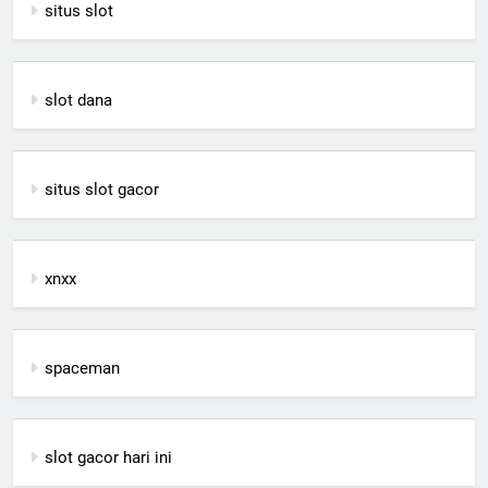
situs slot
slot dana
situs slot gacor
xnxx
spaceman
slot gacor hari ini