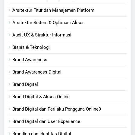
Arsitektur Fitur dan Manajemen Platform
Arsitektur Sistem & Optimasi Akses
Audit UX & Struktur Informasi
Bisnis & Teknologi
Brand Awareness
Brand Awareness Digital
Brand Digital
Brand Digital & Akses Online
Brand Digital dan Perilaku Pengguna Online3
Brand Digital dan User Experience
Branding dan Identitas Digital