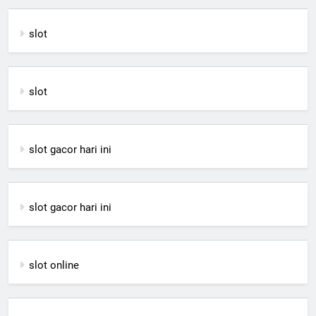
slot
slot
slot gacor hari ini
slot gacor hari ini
slot online