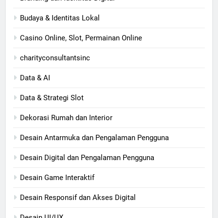
Budaya & Identitas Lokal
Casino Online, Slot, Permainan Online
charityconsultantsinc
Data & AI
Data & Strategi Slot
Dekorasi Rumah dan Interior
Desain Antarmuka dan Pengalaman Pengguna
Desain Digital dan Pengalaman Pengguna
Desain Game Interaktif
Desain Responsif dan Akses Digital
Desain UI/UX