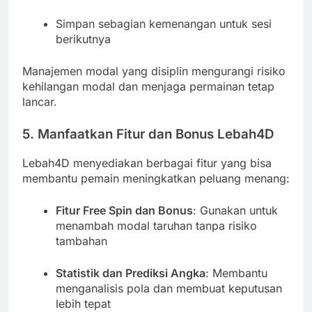
Simpan sebagian kemenangan untuk sesi
berikutnya
Manajemen modal yang disiplin mengurangi risiko
kehilangan modal dan menjaga permainan tetap
lancar.
5. Manfaatkan Fitur dan Bonus Lebah4D
Lebah4D menyediakan berbagai fitur yang bisa
membantu pemain meningkatkan peluang menang:
Fitur Free Spin dan Bonus
: Gunakan untuk
menambah modal taruhan tanpa risiko
tambahan
Statistik dan Prediksi Angka
: Membantu
menganalisis pola dan membuat keputusan
lebih tepat