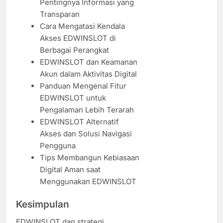
Pentingnya Informasi yang
Transparan
Cara Mengatasi Kendala
Akses EDWINSLOT di
Berbagai Perangkat
EDWINSLOT dan Keamanan
Akun dalam Aktivitas Digital
Panduan Mengenal Fitur
EDWINSLOT untuk
Pengalaman Lebih Terarah
EDWINSLOT Alternatif
Akses dan Solusi Navigasi
Pengguna
Tips Membangun Kebiasaan
Digital Aman saat
Menggunakan EDWINSLOT
Kesimpulan
EDWINSLOT dan strategi