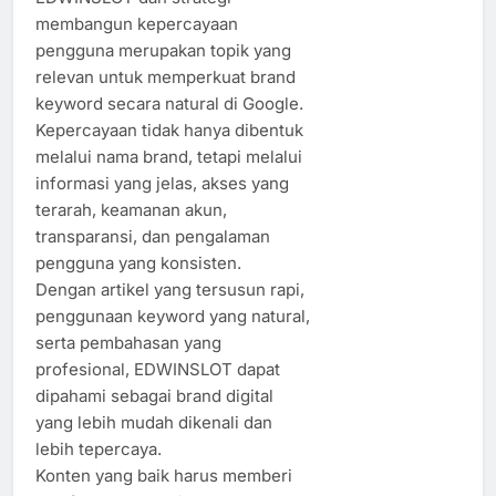
membangun kepercayaan
pengguna merupakan topik yang
relevan untuk memperkuat brand
keyword secara natural di Google.
Kepercayaan tidak hanya dibentuk
melalui nama brand, tetapi melalui
informasi yang jelas, akses yang
terarah, keamanan akun,
transparansi, dan pengalaman
pengguna yang konsisten.
Dengan artikel yang tersusun rapi,
penggunaan keyword yang natural,
serta pembahasan yang
profesional, EDWINSLOT dapat
dipahami sebagai brand digital
yang lebih mudah dikenali dan
lebih tepercaya.
Konten yang baik harus memberi