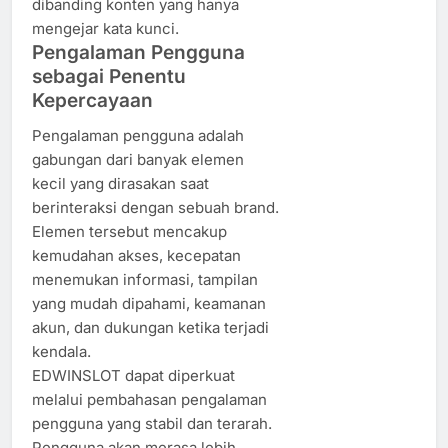
dibanding konten yang hanya
mengejar kata kunci.
Pengalaman Pengguna
sebagai Penentu
Kepercayaan
Pengalaman pengguna adalah
gabungan dari banyak elemen
kecil yang dirasakan saat
berinteraksi dengan sebuah brand.
Elemen tersebut mencakup
kemudahan akses, kecepatan
menemukan informasi, tampilan
yang mudah dipahami, keamanan
akun, dan dukungan ketika terjadi
kendala.
EDWINSLOT dapat diperkuat
melalui pembahasan pengalaman
pengguna yang stabil dan terarah.
Pengguna akan merasa lebih