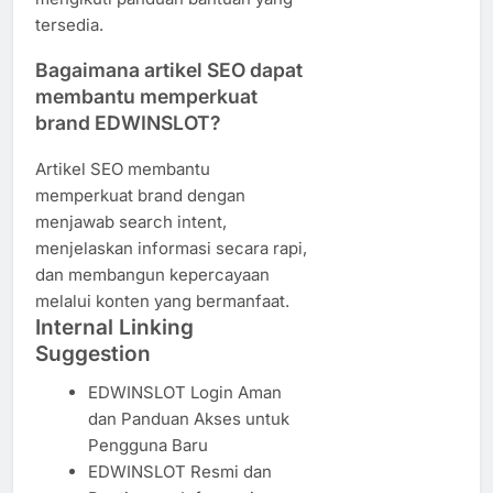
tersedia.
Bagaimana artikel SEO dapat
membantu memperkuat
brand EDWINSLOT?
Artikel SEO membantu
memperkuat brand dengan
menjawab search intent,
menjelaskan informasi secara rapi,
dan membangun kepercayaan
melalui konten yang bermanfaat.
Internal Linking
Suggestion
EDWINSLOT Login Aman
dan Panduan Akses untuk
Pengguna Baru
EDWINSLOT Resmi dan