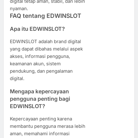
digital tetap aman, stabil, dan lebih
nyaman.
FAQ tentang EDWINSLOT
Apa itu EDWINSLOT?
EDWINSLOT adalah brand digital
yang dapat dibahas melalui aspek
akses, informasi pengguna,
keamanan akun, sistem
pendukung, dan pengalaman
digital.
Mengapa kepercayaan
pengguna penting bagi
EDWINSLOT?
Kepercayaan penting karena
membantu pengguna merasa lebih
aman, memahami informasi