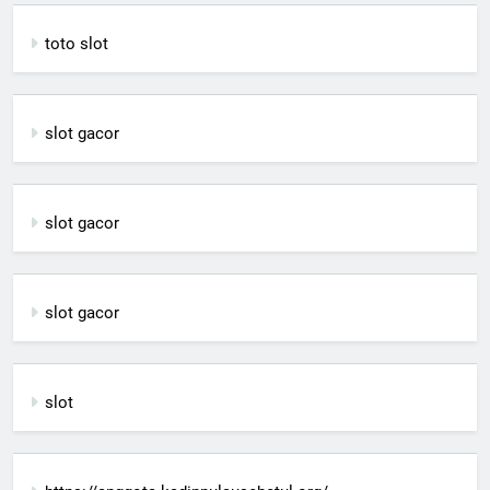
toto slot
slot gacor
slot gacor
slot gacor
slot