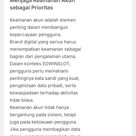
Menjaga Keamanan Akun
sebagai Prioritas
Keamanan akun adalah elemen
penting dalam membangun
kepercayaan pengguna.
Brand digital yang serius harus
menempatkan keamanan sebagai
bagian dari pengalaman utama.
Dalam konteks EDWINSLOT,
pengguna perlu memahami
pentingnya kata sandi yang kuat,
pengelolaan data pribadi, serta
kewaspadaan terhadap aktivitas
tidak biasa.
Keamanan akun tidak hanya
bergantung pada sistem, tetapi
juga pada kebiasaan pengguna.
Jika pengguna membagikan data