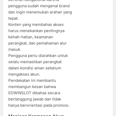
pengguna sudah mengenal brand
dan ingin menemukan arahan yang
tepat.
Konten yang membahas akses
harus menekankan pentingnya
kehati-hatian, keamanan
perangkat, dan pemahaman alur
masuk.
Pengguna perlu diarahkan untuk
selalu memastikan perangkat
dalam kondisi aman sebelum
mengakses akun.
Pendekatan ini membantu
membangun kesan bahwa
EDWINSLOT dibahas secara
bertanggung jawab dan tidak
hanya berorientasi pada promosi.