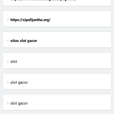
https://sipafijantho.org/
situs slot gacor
slot
slot gacor
slot gacor