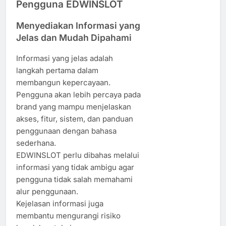
Pengguna EDWINSLOT
Menyediakan Informasi yang
Jelas dan Mudah Dipahami
Informasi yang jelas adalah
langkah pertama dalam
membangun kepercayaan.
Pengguna akan lebih percaya pada
brand yang mampu menjelaskan
akses, fitur, sistem, dan panduan
penggunaan dengan bahasa
sederhana.
EDWINSLOT perlu dibahas melalui
informasi yang tidak ambigu agar
pengguna tidak salah memahami
alur penggunaan.
Kejelasan informasi juga
membantu mengurangi risiko