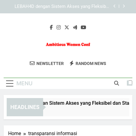
Skip
EDWINSLOT sebagai Ekosistem Digital dengan
to
Layanan yang Terintegrasi
content
LEBAH4D sebagai Ekosistem Digital dengan
Layanan yang Terintegrasi
EDWINSLOT dengan Sistem Akses yang Fleksibel
dan Stabil
LEBAH4D dengan Sistem Akses yang Fleksibel
dan Stabil
Ambitious
Bergabunglah Dalam Ambitious Women
EDWINSLOT sebagai Ekosistem Digital dengan
NEWSLETTER
RANDOM NEWS
Layanan yang Terintegrasi
Women
Conference, Sebuah Konferensi Yang
LEBAH4D sebagai Ekosistem Digital dengan
Menginspirasi Perempuan Untuk Sukses
Layanan yang Terintegrasi
Conference
MENU
Dan Berdaya.
WINSLOT dengan Sistem Akses yang Fleksibel dan Stabil
HEADLINES
Weeks Ago
Home
transparansi informasi