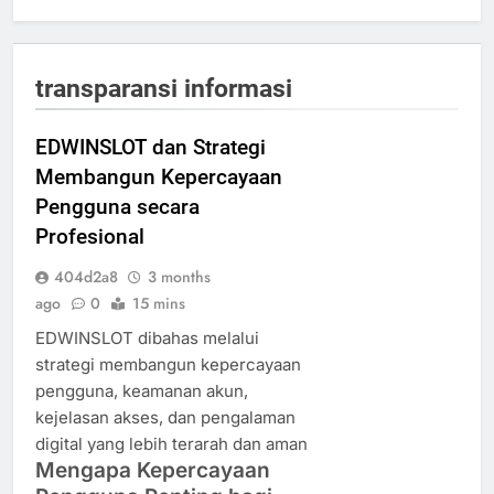
transparansi informasi
EDWINSLOT dan Strategi
Membangun Kepercayaan
Pengguna secara
Profesional
404d2a8
3 months
ago
0
15 mins
EDWINSLOT dibahas melalui
strategi membangun kepercayaan
pengguna, keamanan akun,
kejelasan akses, dan pengalaman
digital yang lebih terarah dan aman
Mengapa Kepercayaan