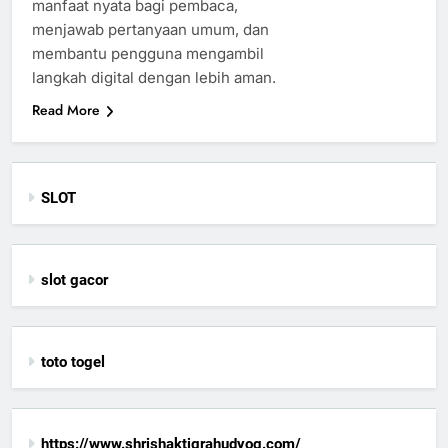
manfaat nyata bagi pembaca,
menjawab pertanyaan umum, dan
membantu pengguna mengambil
langkah digital dengan lebih aman.
Read More
SLOT
slot gacor
toto togel
https://www.shrishaktigrahudyog.com/