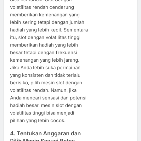
volatilitas rendah cenderung
memberikan kemenangan yang
lebih sering tetapi dengan jumlah
hadiah yang lebih kecil. Sementara
itu, slot dengan volatilitas tinggi
memberikan hadiah yang lebih
besar tetapi dengan frekuensi
kemenangan yang lebih jarang.
Jika Anda lebih suka permainan
yang konsisten dan tidak terlalu
berisiko, pilih mesin slot dengan
volatilitas rendah. Namun, jika
Anda mencari sensasi dan potensi
hadiah besar, mesin slot dengan
volatilitas tinggi bisa menjadi
pilihan yang lebih cocok.
4. Tentukan Anggaran dan
Pilih Mesin Sesuai Batas