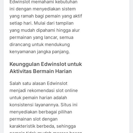
Edwinslot memahami kebutuhan
ini dengan menyediakan sistem
yang ramah bagi pemain yang aktif
setiap hari. Mulai dari tampilan
yang mudah dipahami hingga alur
permainan yang lancar, semua
dirancang untuk mendukung
kenyamanan jangka panjang.
Keunggulan Edwinslot untuk
Aktivitas Bermain Harian
Salah satu alasan Edwinslot
menjadi rekomendasi slot online
untuk pemain harian adalah
konsistensi layanannya. Situs ini
menyediakan berbagai pilihan
permainan slot dengan
karakteristik berbeda, sehingga