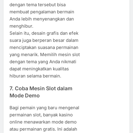
dengan tema tersebut bisa
membuat pengalaman bermain
Anda lebih menyenangkan dan
menghibur.
Selain itu, desain grafis dan efek
suara juga berperan besar dalam
menciptakan suasana permainan
yang menarik. Memilih mesin slot
dengan tema yang Anda nikmati
dapat meningkatkan kualitas
hiburan selama bermain.
7. Coba Mesin Slot dalam
Mode Demo
Bagi pemain yang baru mengenal
permainan slot, banyak kasino
online menawarkan mode demo
atau permainan gratis. Ini adalah