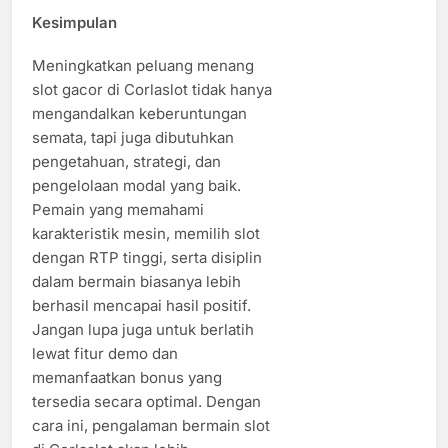
Kesimpulan
Meningkatkan peluang menang
slot gacor di Corlaslot tidak hanya
mengandalkan keberuntungan
semata, tapi juga dibutuhkan
pengetahuan, strategi, dan
pengelolaan modal yang baik.
Pemain yang memahami
karakteristik mesin, memilih slot
dengan RTP tinggi, serta disiplin
dalam bermain biasanya lebih
berhasil mencapai hasil positif.
Jangan lupa juga untuk berlatih
lewat fitur demo dan
memanfaatkan bonus yang
tersedia secara optimal. Dengan
cara ini, pengalaman bermain slot