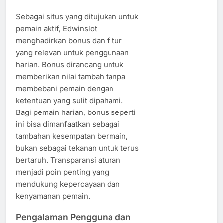
Sebagai situs yang ditujukan untuk
pemain aktif, Edwinslot
menghadirkan bonus dan fitur
yang relevan untuk penggunaan
harian. Bonus dirancang untuk
memberikan nilai tambah tanpa
membebani pemain dengan
ketentuan yang sulit dipahami.
Bagi pemain harian, bonus seperti
ini bisa dimanfaatkan sebagai
tambahan kesempatan bermain,
bukan sebagai tekanan untuk terus
bertaruh. Transparansi aturan
menjadi poin penting yang
mendukung kepercayaan dan
kenyamanan pemain.
Pengalaman Pengguna dan