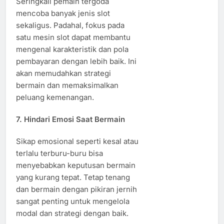
Seringkali pemain tergoda
mencoba banyak jenis slot
sekaligus. Padahal, fokus pada
satu mesin slot dapat membantu
mengenal karakteristik dan pola
pembayaran dengan lebih baik. Ini
akan memudahkan strategi
bermain dan memaksimalkan
peluang kemenangan.
7. Hindari Emosi Saat Bermain
Sikap emosional seperti kesal atau
terlalu terburu-buru bisa
menyebabkan keputusan bermain
yang kurang tepat. Tetap tenang
dan bermain dengan pikiran jernih
sangat penting untuk mengelola
modal dan strategi dengan baik.