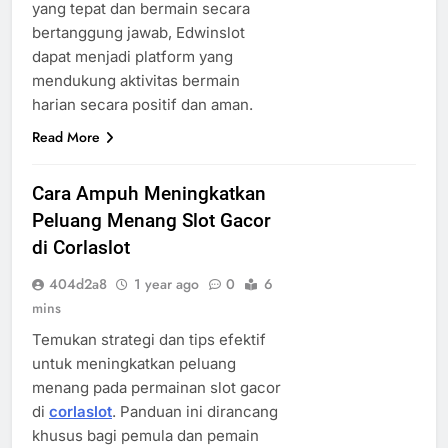
yang tepat dan bermain secara
bertanggung jawab, Edwinslot
dapat menjadi platform yang
mendukung aktivitas bermain
harian secara positif dan aman.
Read More
Cara Ampuh Meningkatkan
Peluang Menang Slot Gacor
di Corlaslot
404d2a8
1 year ago
0
6
mins
Temukan strategi dan tips efektif
untuk meningkatkan peluang
menang pada permainan slot gacor
di
corlaslot
. Panduan ini dirancang
khusus bagi pemula dan pemain