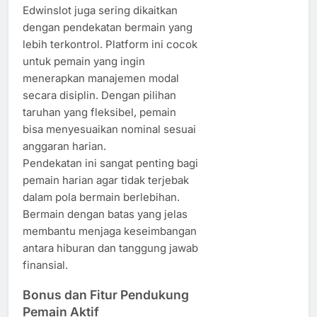
Edwinslot juga sering dikaitkan
dengan pendekatan bermain yang
lebih terkontrol. Platform ini cocok
untuk pemain yang ingin
menerapkan manajemen modal
secara disiplin. Dengan pilihan
taruhan yang fleksibel, pemain
bisa menyesuaikan nominal sesuai
anggaran harian.
Pendekatan ini sangat penting bagi
pemain harian agar tidak terjebak
dalam pola bermain berlebihan.
Bermain dengan batas yang jelas
membantu menjaga keseimbangan
antara hiburan dan tanggung jawab
finansial.
Bonus dan Fitur Pendukung
Pemain Aktif