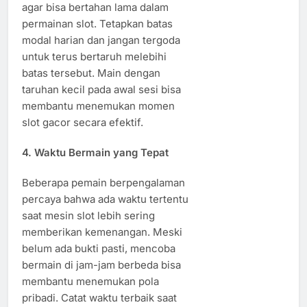
agar bisa bertahan lama dalam
permainan slot. Tetapkan batas
modal harian dan jangan tergoda
untuk terus bertaruh melebihi
batas tersebut. Main dengan
taruhan kecil pada awal sesi bisa
membantu menemukan momen
slot gacor secara efektif.
4. Waktu Bermain yang Tepat
Beberapa pemain berpengalaman
percaya bahwa ada waktu tertentu
saat mesin slot lebih sering
memberikan kemenangan. Meski
belum ada bukti pasti, mencoba
bermain di jam-jam berbeda bisa
membantu menemukan pola
pribadi. Catat waktu terbaik saat