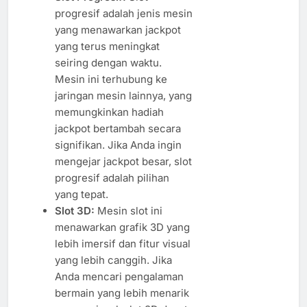
progresif adalah jenis mesin
yang menawarkan jackpot
yang terus meningkat
seiring dengan waktu.
Mesin ini terhubung ke
jaringan mesin lainnya, yang
memungkinkan hadiah
jackpot bertambah secara
signifikan. Jika Anda ingin
mengejar jackpot besar, slot
progresif adalah pilihan
yang tepat.
Slot 3D:
Mesin slot ini
menawarkan grafik 3D yang
lebih imersif dan fitur visual
yang lebih canggih. Jika
Anda mencari pengalaman
bermain yang lebih menarik