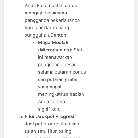
Anda kesempatan untuk
menguji bagaimana
pengganda bekerja tanpa
harus bertaruh uang
sungguhan.
Contoh:
Mega Moolah
(Microgaming)
: Slot
ini menawarkan
pengganda besar
selama putaran bonus
dan putaran gratis,
yang dapat
meningkatkan hadiah
Anda secara
signifikan.
Fitur Jackpot Progresif
Jackpot progresif adalah
salah satu fitur paling