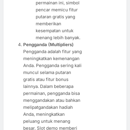
permainan ini, simbol
pencar memicu fitur
putaran gratis yang
memberikan
kesempatan untuk
menang lebih banyak.
Pengganda (Multipliers)
Pengganda adalah fitur yang
meningkatkan kemenangan
Anda. Pengganda sering kali
muncul selama putaran
gratis atau fitur bonus
lainnya. Dalam beberapa
permainan, pengganda bisa
menggandakan atau bahkan
melipatgandakan hadiah
Anda, meningkatkan
peluang untuk menang
besar. Slot demo memberi