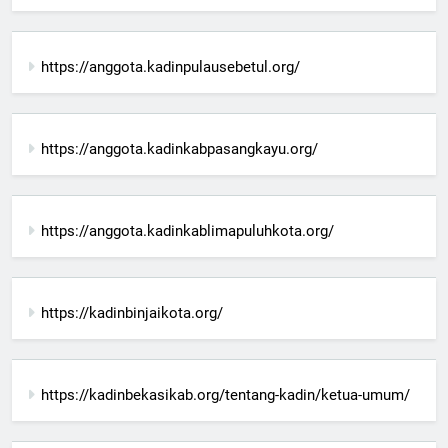
https://anggota.kadinpulausebetul.org/
https://anggota.kadinkabpasangkayu.org/
https://anggota.kadinkablimapuluhkota.org/
https://kadinbinjaikota.org/
https://kadinbekasikab.org/tentang-kadin/ketua-umum/