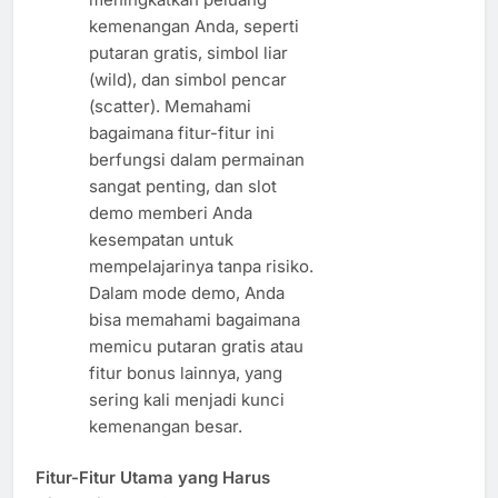
kemenangan Anda, seperti
putaran gratis, simbol liar
(wild), dan simbol pencar
(scatter). Memahami
bagaimana fitur-fitur ini
berfungsi dalam permainan
sangat penting, dan slot
demo memberi Anda
kesempatan untuk
mempelajarinya tanpa risiko.
Dalam mode demo, Anda
bisa memahami bagaimana
memicu putaran gratis atau
fitur bonus lainnya, yang
sering kali menjadi kunci
kemenangan besar.
Fitur-Fitur Utama yang Harus