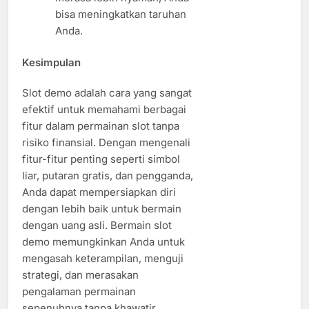
bisa meningkatkan taruhan
Anda.
Kesimpulan
Slot demo adalah cara yang sangat
efektif untuk memahami berbagai
fitur dalam permainan slot tanpa
risiko finansial. Dengan mengenali
fitur-fitur penting seperti simbol
liar, putaran gratis, dan pengganda,
Anda dapat mempersiapkan diri
dengan lebih baik untuk bermain
dengan uang asli. Bermain slot
demo memungkinkan Anda untuk
mengasah keterampilan, menguji
strategi, dan merasakan
pengalaman permainan
sepenuhnya tanpa khawatir