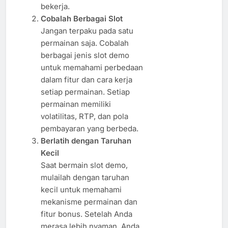
bekerja.
Cobalah Berbagai Slot
Jangan terpaku pada satu
permainan saja. Cobalah
berbagai jenis slot demo
untuk memahami perbedaan
dalam fitur dan cara kerja
setiap permainan. Setiap
permainan memiliki
volatilitas, RTP, dan pola
pembayaran yang berbeda.
Berlatih dengan Taruhan
Kecil
Saat bermain slot demo,
mulailah dengan taruhan
kecil untuk memahami
mekanisme permainan dan
fitur bonus. Setelah Anda
merasa lebih nyaman, Anda