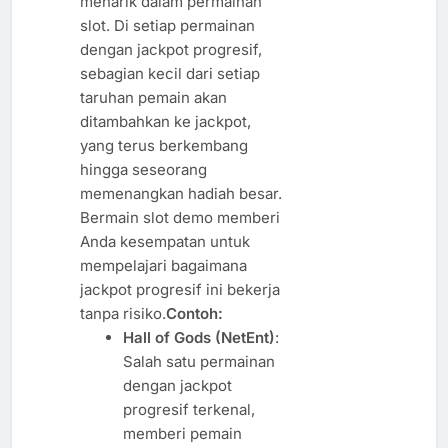
menarik dalam permainan
slot. Di setiap permainan
dengan jackpot progresif,
sebagian kecil dari setiap
taruhan pemain akan
ditambahkan ke jackpot,
yang terus berkembang
hingga seseorang
memenangkan hadiah besar.
Bermain slot demo memberi
Anda kesempatan untuk
mempelajari bagaimana
jackpot progresif ini bekerja
tanpa risiko.
Contoh:
Hall of Gods (NetEnt)
:
Salah satu permainan
dengan jackpot
progresif terkenal,
memberi pemain