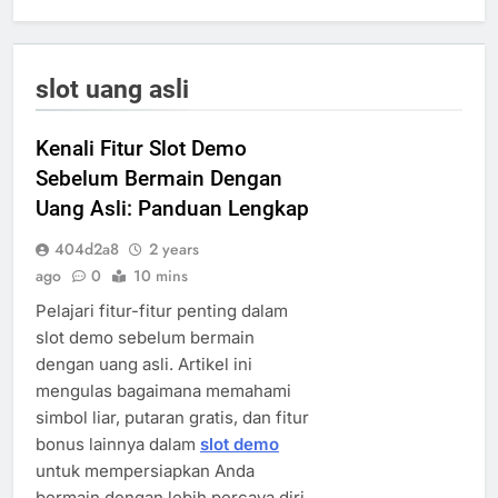
slot uang asli
Kenali Fitur Slot Demo
Sebelum Bermain Dengan
Uang Asli: Panduan Lengkap
404d2a8
2 years
ago
0
10 mins
Pelajari fitur-fitur penting dalam
slot demo sebelum bermain
dengan uang asli. Artikel ini
mengulas bagaimana memahami
simbol liar, putaran gratis, dan fitur
bonus lainnya dalam
slot demo
untuk mempersiapkan Anda
bermain dengan lebih percaya diri.