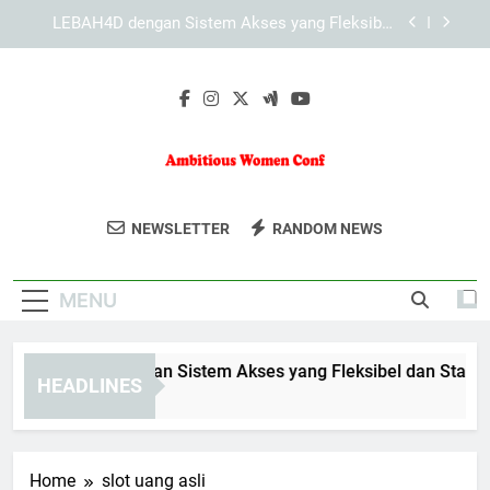
Skip
EDWINSLOT sebagai Ekosistem Digital dengan
to
Layanan yang Terintegrasi
content
LEBAH4D sebagai Ekosistem Digital dengan
Layanan yang Terintegrasi
EDWINSLOT dengan Sistem Akses yang Fleksibel
dan Stabil
LEBAH4D dengan Sistem Akses yang Fleksibel
dan Stabil
Ambitious
Bergabunglah Dalam Ambitious Women
EDWINSLOT sebagai Ekosistem Digital dengan
NEWSLETTER
RANDOM NEWS
Layanan yang Terintegrasi
Women
Conference, Sebuah Konferensi Yang
LEBAH4D sebagai Ekosistem Digital dengan
Menginspirasi Perempuan Untuk Sukses
Layanan yang Terintegrasi
Conference
MENU
Dan Berdaya.
DWINSLOT dengan Sistem Akses yang Fleksibel dan Stabil
HEADLINES
Weeks Ago
Home
slot uang asli