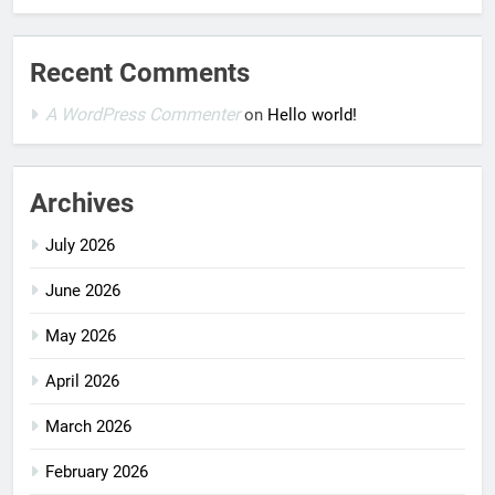
Recent Comments
A WordPress Commenter
on
Hello world!
Archives
July 2026
June 2026
May 2026
April 2026
March 2026
February 2026