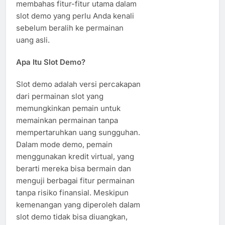
membahas fitur-fitur utama dalam
slot demo yang perlu Anda kenali
sebelum beralih ke permainan
uang asli.
Apa Itu Slot Demo?
Slot demo adalah versi percakapan
dari permainan slot yang
memungkinkan pemain untuk
memainkan permainan tanpa
mempertaruhkan uang sungguhan.
Dalam mode demo, pemain
menggunakan kredit virtual, yang
berarti mereka bisa bermain dan
menguji berbagai fitur permainan
tanpa risiko finansial. Meskipun
kemenangan yang diperoleh dalam
slot demo tidak bisa diuangkan,