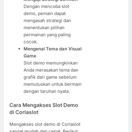
Dengan mencoba slot
demo, pemain dapat
mengasah strategi dan
menentukan pilihan
permainan yang paling
cocok.
Mengenal Tema dan Visual
Game
Slot demo memungkinkan
Anda merasakan tema dan
grafik dari game sebelum
memutuskan untuk bermain
dengan taruhan nyata.
Cara Mengakses Slot Demo
di Corlaslot
Mengakses slot demo di Corlaslot
sangat mudah dan cepat. Berikut