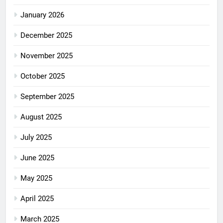
January 2026
December 2025
November 2025
October 2025
September 2025
August 2025
July 2025
June 2025
May 2025
April 2025
March 2025