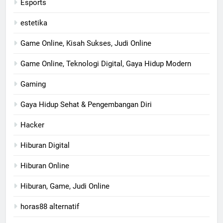
Esports
estetika
Game Online, Kisah Sukses, Judi Online
Game Online, Teknologi Digital, Gaya Hidup Modern
Gaming
Gaya Hidup Sehat & Pengembangan Diri
Hacker
Hiburan Digital
Hiburan Online
Hiburan, Game, Judi Online
horas88 alternatif