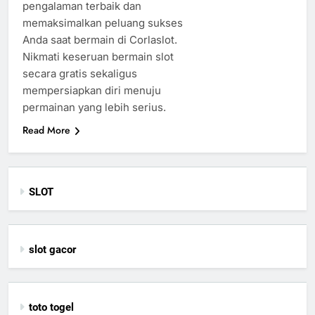
pengalaman terbaik dan
memaksimalkan peluang sukses
Anda saat bermain di Corlaslot.
Nikmati keseruan bermain slot
secara gratis sekaligus
mempersiapkan diri menuju
permainan yang lebih serius.
Read More
SLOT
slot gacor
toto togel