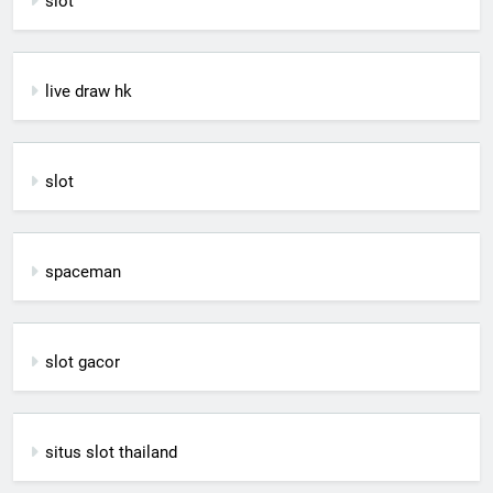
slot
live draw hk
slot
spaceman
slot gacor
situs slot thailand