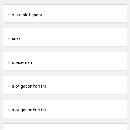
situs slot gacor
xnxx
spaceman
slot gacor hari ini
slot gacor hari ini