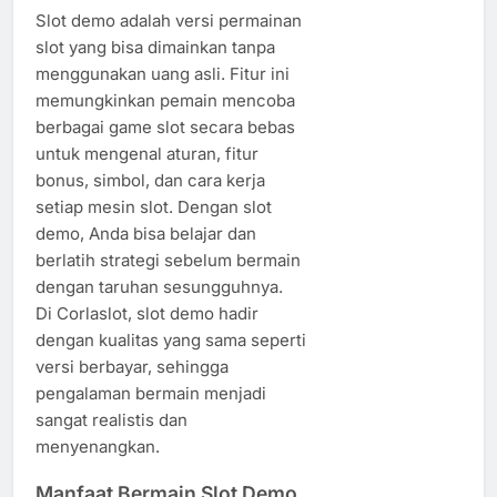
Slot demo adalah versi permainan
slot yang bisa dimainkan tanpa
menggunakan uang asli. Fitur ini
memungkinkan pemain mencoba
berbagai game slot secara bebas
untuk mengenal aturan, fitur
bonus, simbol, dan cara kerja
setiap mesin slot. Dengan slot
demo, Anda bisa belajar dan
berlatih strategi sebelum bermain
dengan taruhan sesungguhnya.
Di Corlaslot, slot demo hadir
dengan kualitas yang sama seperti
versi berbayar, sehingga
pengalaman bermain menjadi
sangat realistis dan
menyenangkan.
Manfaat Bermain Slot Demo