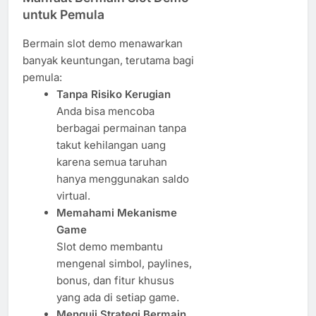
untuk Pemula
Bermain slot demo menawarkan
banyak keuntungan, terutama bagi
pemula:
Tanpa Risiko Kerugian
Anda bisa mencoba
berbagai permainan tanpa
takut kehilangan uang
karena semua taruhan
hanya menggunakan saldo
virtual.
Memahami Mekanisme
Game
Slot demo membantu
mengenal simbol, paylines,
bonus, dan fitur khusus
yang ada di setiap game.
Menguji Strategi Bermain