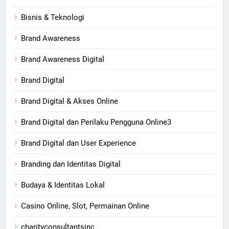
Bisnis & Teknologi
Brand Awareness
Brand Awareness Digital
Brand Digital
Brand Digital & Akses Online
Brand Digital dan Perilaku Pengguna Online3
Brand Digital dan User Experience
Branding dan Identitas Digital
Budaya & Identitas Lokal
Casino Online, Slot, Permainan Online
charityconsultantsinc