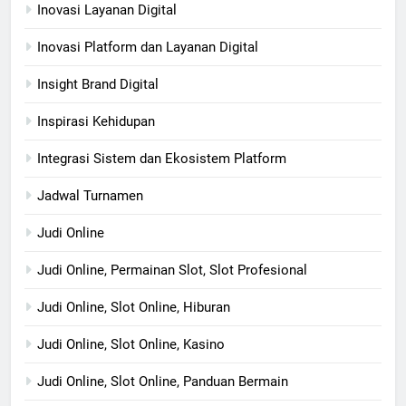
Inovasi Layanan Digital
Inovasi Platform dan Layanan Digital
Insight Brand Digital
Inspirasi Kehidupan
Integrasi Sistem dan Ekosistem Platform
Jadwal Turnamen
Judi Online
Judi Online, Permainan Slot, Slot Profesional
Judi Online, Slot Online, Hiburan
Judi Online, Slot Online, Kasino
Judi Online, Slot Online, Panduan Bermain