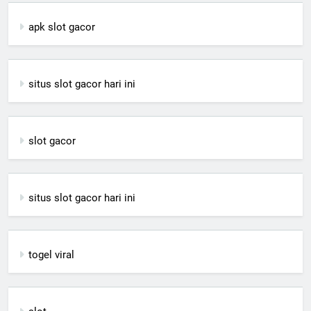
apk slot gacor
situs slot gacor hari ini
slot gacor
situs slot gacor hari ini
togel viral