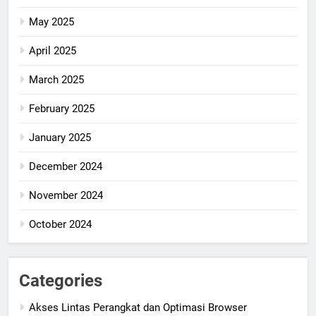
May 2025
April 2025
March 2025
February 2025
January 2025
December 2024
November 2024
October 2024
Categories
Akses Lintas Perangkat dan Optimasi Browser