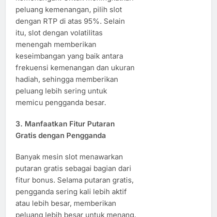
peluang kemenangan, pilih slot
dengan RTP di atas 95%. Selain
itu, slot dengan volatilitas
menengah memberikan
keseimbangan yang baik antara
frekuensi kemenangan dan ukuran
hadiah, sehingga memberikan
peluang lebih sering untuk
memicu pengganda besar.
3.
Manfaatkan Fitur Putaran
Gratis dengan Pengganda
Banyak mesin slot menawarkan
putaran gratis sebagai bagian dari
fitur bonus. Selama putaran gratis,
pengganda sering kali lebih aktif
atau lebih besar, memberikan
peluang lebih besar untuk menang.