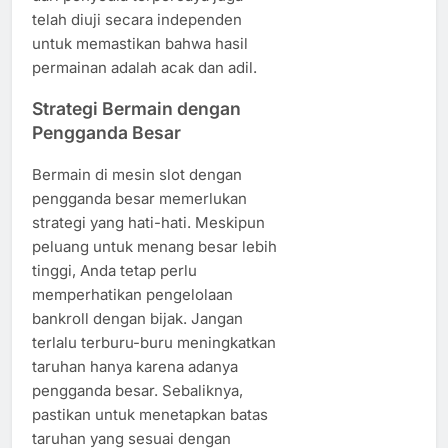
telah diuji secara independen
untuk memastikan bahwa hasil
permainan adalah acak dan adil.
Strategi Bermain dengan
Pengganda Besar
Bermain di mesin slot dengan
pengganda besar memerlukan
strategi yang hati-hati. Meskipun
peluang untuk menang besar lebih
tinggi, Anda tetap perlu
memperhatikan pengelolaan
bankroll dengan bijak. Jangan
terlalu terburu-buru meningkatkan
taruhan hanya karena adanya
pengganda besar. Sebaliknya,
pastikan untuk menetapkan batas
taruhan yang sesuai dengan