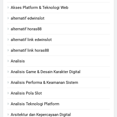
Akses Platform & Teknologi Web
alternatif edwinslot
alternatif horas88
alternatif link edwinslot
alternatif link horas88
Analisis
Analisis Game & Desain Karakter Digital
Analisis Performa & Keamanan Sistem
Analisis Pola Slot
Analisis Teknologi Platform
Arsitektur dan Kepercayaan Digital