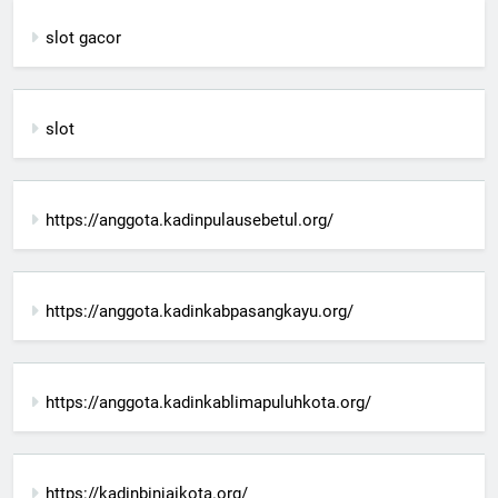
slot gacor
slot
https://anggota.kadinpulausebetul.org/
https://anggota.kadinkabpasangkayu.org/
https://anggota.kadinkablimapuluhkota.org/
https://kadinbinjaikota.org/