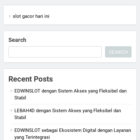
slot gacor hari ini
Search
SEARCH
Recent Posts
EDWINSLOT dengan Sistem Akses yang Fleksibel dan
Stabil
LEBAH4D dengan Sistem Akses yang Fleksibel dan
Stabil
EDWINSLOT sebagai Ekosistem Digital dengan Layanan
yang Terintegrasi