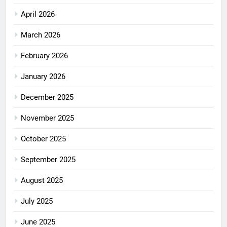
April 2026
March 2026
February 2026
January 2026
December 2025
November 2025
October 2025
September 2025
August 2025
July 2025
June 2025