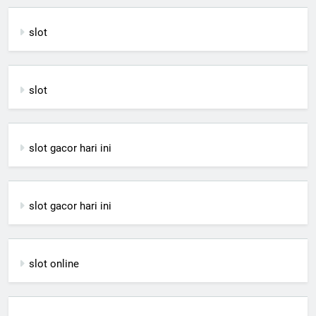
slot
slot
slot gacor hari ini
slot gacor hari ini
slot online