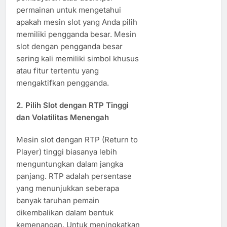
permainan untuk mengetahui
apakah mesin slot yang Anda pilih
memiliki pengganda besar. Mesin
slot dengan pengganda besar
sering kali memiliki simbol khusus
atau fitur tertentu yang
mengaktifkan pengganda.
2.
Pilih Slot dengan RTP Tinggi
dan Volatilitas Menengah
Mesin slot dengan RTP (Return to
Player) tinggi biasanya lebih
menguntungkan dalam jangka
panjang. RTP adalah persentase
yang menunjukkan seberapa
banyak taruhan pemain
dikembalikan dalam bentuk
kemenangan. Untuk meningkatkan