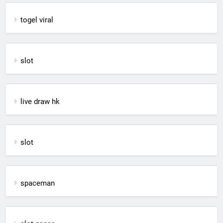
togel viral
slot
live draw hk
slot
spaceman