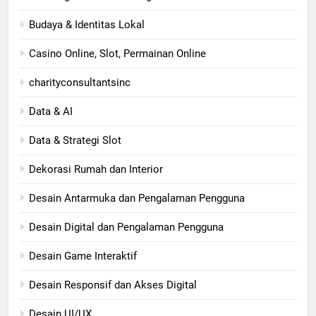
Budaya & Identitas Lokal
Casino Online, Slot, Permainan Online
charityconsultantsinc
Data & AI
Data & Strategi Slot
Dekorasi Rumah dan Interior
Desain Antarmuka dan Pengalaman Pengguna
Desain Digital dan Pengalaman Pengguna
Desain Game Interaktif
Desain Responsif dan Akses Digital
Desain UI/UX