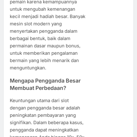
pemain karena kemampuannya
untuk mengubah kemenangan
kecil menjadi hadiah besar. Banyak
mesin slot modern yang
menyertakan pengganda dalam
berbagai bentuk, baik dalam
permainan dasar maupun bonus,
untuk memberikan pengalaman
bermain yang lebih menarik dan
menguntungkan.
Mengapa Pengganda Besar
Membuat Perbedaan?
Keuntungan utama dari slot
dengan pengganda besar adalah
peningkatan pembayaran yang
signifikan. Dalam beberapa kasus,
pengganda dapat meningkatkan