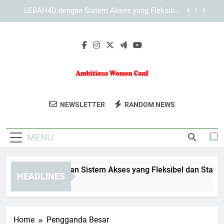
Skip
EDWINSLOT sebagai Ekosistem Digital dengan
to
Layanan yang Terintegrasi
content
LEBAH4D sebagai Ekosistem Digital dengan
Layanan yang Terintegrasi
EDWINSLOT dengan Sistem Akses yang Fleksibel
dan Stabil
LEBAH4D dengan Sistem Akses yang Fleksibel
dan Stabil
Ambitious
Bergabunglah Dalam Ambitious Women
EDWINSLOT sebagai Ekosistem Digital dengan
NEWSLETTER
RANDOM NEWS
Layanan yang Terintegrasi
Women
Conference, Sebuah Konferensi Yang
LEBAH4D sebagai Ekosistem Digital dengan
Menginspirasi Perempuan Untuk Sukses
Layanan yang Terintegrasi
Conference
MENU
Dan Berdaya.
DWINSLOT dengan Sistem Akses yang Fleksibel dan Stabil
HEADLINES
Weeks Ago
Home
Pengganda Besar