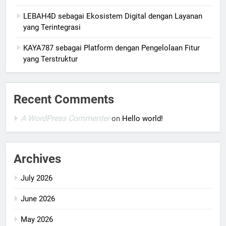
LEBAH4D sebagai Ekosistem Digital dengan Layanan
yang Terintegrasi
KAYA787 sebagai Platform dengan Pengelolaan Fitur
yang Terstruktur
Recent Comments
A WordPress Commenter
on
Hello world!
Archives
July 2026
June 2026
May 2026