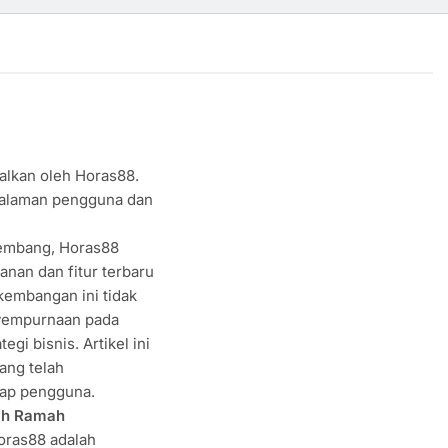
alkan oleh Horas88.
ngalaman pengguna dan
rkembang, Horas88
nan dan fitur terbaru
embangan ini tidak
nyempurnaan pada
gi bisnis. Artikel ini
ang telah
dap pengguna.
ih Ramah
oras88 adalah