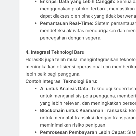
Enkripsi Data yang Lebih Canggih:
Semua dat
menggunakan protokol terbaru, memastikan 
dapat diakses oleh pihak yang tidak berwena
Pemantauan Real-Time:
Sistem pemantauan 
mendeteksi aktivitas mencurigakan dan men
pencegahan dengan segera.
4. Integrasi Teknologi Baru
Horas88 juga telah mulai mengintegrasikan teknolo
meningkatkan efisiensi operasional dan memberik
lebih baik bagi pengguna.
Contoh Integrasi Teknologi Baru:
AI untuk Analisis Data:
Teknologi kecerdasa
untuk menganalisis pola pengguna, member
yang lebih relevan, dan meningkatkan person
Blockchain untuk Keamanan Transaksi:
Blo
untuk mencatat transaksi dengan transparan
meminimalkan risiko penipuan.
Pemrosesan Pembayaran Lebih Cepat:
Sist