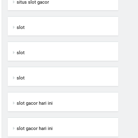
situs slot gacor
slot
slot
slot
slot gacor hari ini
slot gacor hari ini