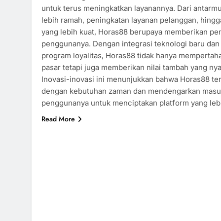
untuk terus meningkatkan layanannya. Dari antar
lebih ramah, peningkatan layanan pelanggan, hing
yang lebih kuat, Horas88 berupaya memberikan pen
penggunanya. Dengan integrasi teknologi baru dan
program loyalitas, Horas88 tidak hanya mempertaha
pasar tetapi juga memberikan nilai tambah yang ny
Inovasi-inovasi ini menunjukkan bahwa Horas88 te
dengan kebutuhan zaman dan mendengarkan masuk
penggunanya untuk menciptakan platform yang lebih
Read More