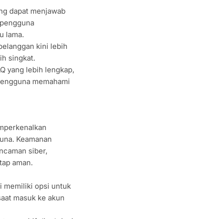
ang dapat menjawab
 pengguna
 lama.
elanggan kini lebih
h singkat.
 yang lebih lengkap,
 pengguna memahami
emperkenalkan
guna. Keamanan
ancaman siber,
tap aman.
 memiliki opsi untuk
aat masuk ke akun