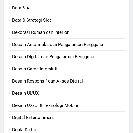
Data & AI
Data & Strategi Slot
Dekorasi Rumah dan Interior
Desain Antarmuka dan Pengalaman Pengguna
Desain Digital dan Pengalaman Pengguna
Desain Game Interaktif
Desain Responsif dan Akses Digital
Desain UI/UX
Desain UX/UI & Teknologi Mobile
Digital Entertainment
Dunia Digital