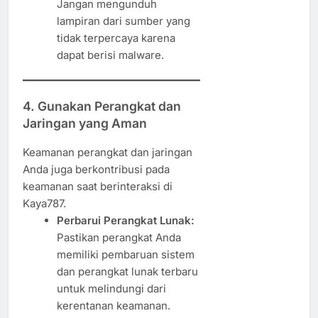
Jangan mengunduh
lampiran dari sumber yang
tidak terpercaya karena
dapat berisi malware.
4. Gunakan Perangkat dan
Jaringan yang Aman
Keamanan perangkat dan jaringan
Anda juga berkontribusi pada
keamanan saat berinteraksi di
Kaya787.
Perbarui Perangkat Lunak:
Pastikan perangkat Anda
memiliki pembaruan sistem
dan perangkat lunak terbaru
untuk melindungi dari
kerentanan keamanan.