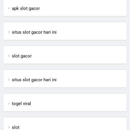
apk slot gacor
situs slot gacor hari ini
slot gacor
situs slot gacor hari ini
togel viral
slot