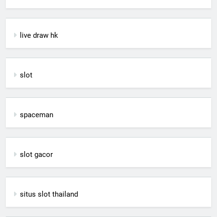
live draw hk
slot
spaceman
slot gacor
situs slot thailand