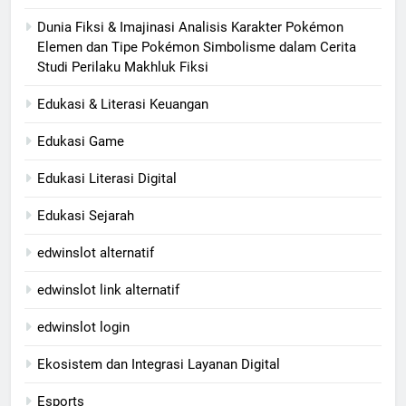
Dunia Fiksi & Imajinasi Analisis Karakter Pokémon
Elemen dan Tipe Pokémon Simbolisme dalam Cerita
Studi Perilaku Makhluk Fiksi
Edukasi & Literasi Keuangan
Edukasi Game
Edukasi Literasi Digital
Edukasi Sejarah
edwinslot alternatif
edwinslot link alternatif
edwinslot login
Ekosistem dan Integrasi Layanan Digital
Esports