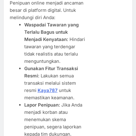
Penipuan online menjadi ancaman
besar di platform digital. Untuk
melindungi diri Anda:
Waspadai Tawaran yang
Terlalu Bagus untuk
Menjadi Kenyataan:
Hindari
tawaran yang terdengar
tidak realistis atau terlalu
menguntungkan.
Gunakan Fitur Transaksi
Resmi:
Lakukan semua
transaksi melalui sistem
resmi
Kaya787
untuk
memastikan keamanan.
Lapor Penipuan:
Jika Anda
menjadi korban atau
menemukan skema
penipuan, segera laporkan
kepada tim dukungan.