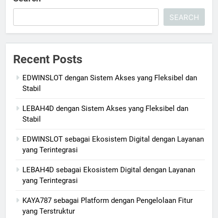
SEARCH
Recent Posts
EDWINSLOT dengan Sistem Akses yang Fleksibel dan
Stabil
LEBAH4D dengan Sistem Akses yang Fleksibel dan
Stabil
EDWINSLOT sebagai Ekosistem Digital dengan Layanan
yang Terintegrasi
LEBAH4D sebagai Ekosistem Digital dengan Layanan
yang Terintegrasi
KAYA787 sebagai Platform dengan Pengelolaan Fitur
yang Terstruktur