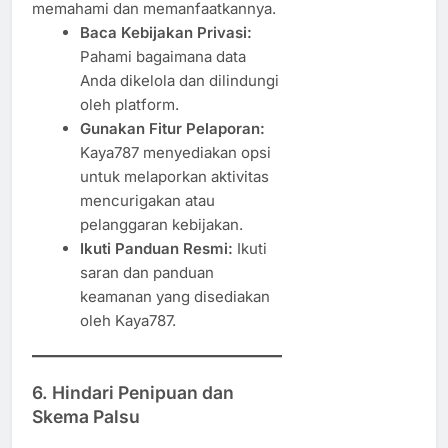
memahami dan memanfaatkannya.
Baca Kebijakan Privasi:
Pahami bagaimana data
Anda dikelola dan dilindungi
oleh platform.
Gunakan Fitur Pelaporan:
Kaya787 menyediakan opsi
untuk melaporkan aktivitas
mencurigakan atau
pelanggaran kebijakan.
Ikuti Panduan Resmi:
Ikuti
saran dan panduan
keamanan yang disediakan
oleh Kaya787.
6. Hindari Penipuan dan
Skema Palsu