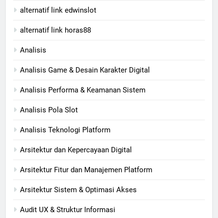
alternatif link edwinslot
alternatif link horas88
Analisis
Analisis Game & Desain Karakter Digital
Analisis Performa & Keamanan Sistem
Analisis Pola Slot
Analisis Teknologi Platform
Arsitektur dan Kepercayaan Digital
Arsitektur Fitur dan Manajemen Platform
Arsitektur Sistem & Optimasi Akses
Audit UX & Struktur Informasi