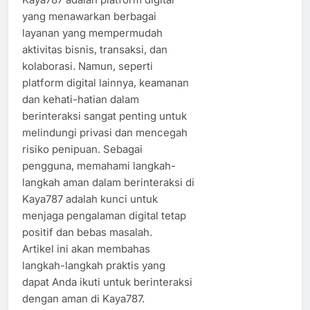
yang menawarkan berbagai
layanan yang mempermudah
aktivitas bisnis, transaksi, dan
kolaborasi. Namun, seperti
platform digital lainnya, keamanan
dan kehati-hatian dalam
berinteraksi sangat penting untuk
melindungi privasi dan mencegah
risiko penipuan. Sebagai
pengguna, memahami langkah-
langkah aman dalam berinteraksi di
Kaya787 adalah kunci untuk
menjaga pengalaman digital tetap
positif dan bebas masalah.
Artikel ini akan membahas
langkah-langkah praktis yang
dapat Anda ikuti untuk berinteraksi
dengan aman di Kaya787.