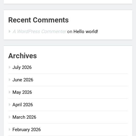
Recent Comments
A WordPress Commenter
on
Hello world!
Archives
July 2026
June 2026
May 2026
April 2026
March 2026
February 2026