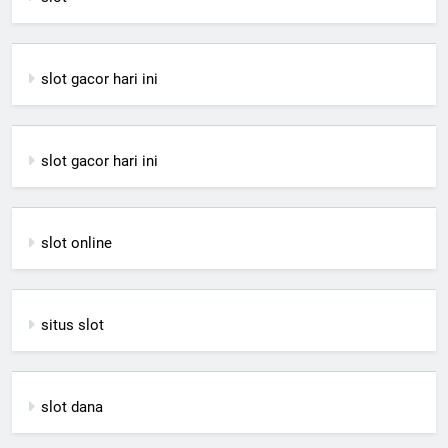
slot gacor hari ini
slot gacor hari ini
slot online
situs slot
slot dana