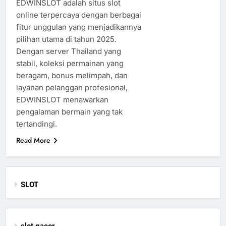
EDWINSLOT adalah situs slot
online terpercaya dengan berbagai
fitur unggulan yang menjadikannya
pilihan utama di tahun 2025.
Dengan server Thailand yang
stabil, koleksi permainan yang
beragam, bonus melimpah, dan
layanan pelanggan profesional,
EDWINSLOT menawarkan
pengalaman bermain yang tak
tertandingi.
Read More
SLOT
slot gacor