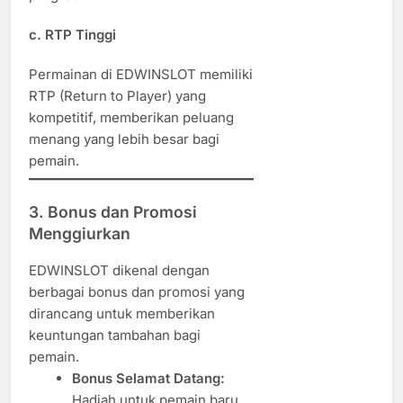
c. RTP Tinggi
Permainan di EDWINSLOT memiliki
RTP (Return to Player) yang
kompetitif, memberikan peluang
menang yang lebih besar bagi
pemain.
3. Bonus dan Promosi
Menggiurkan
EDWINSLOT dikenal dengan
berbagai bonus dan promosi yang
dirancang untuk memberikan
keuntungan tambahan bagi
pemain.
Bonus Selamat Datang:
Hadiah untuk pemain baru