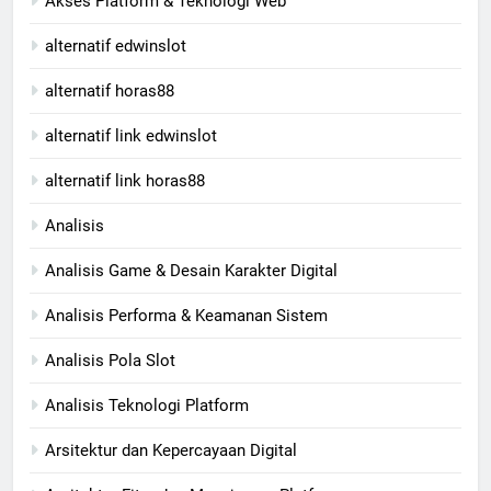
Akses Platform & Teknologi Web
alternatif edwinslot
alternatif horas88
alternatif link edwinslot
alternatif link horas88
Analisis
Analisis Game & Desain Karakter Digital
Analisis Performa & Keamanan Sistem
Analisis Pola Slot
Analisis Teknologi Platform
Arsitektur dan Kepercayaan Digital