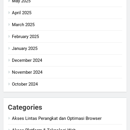
May 2025
April 2025
March 2025
February 2025
January 2025
December 2024
November 2024
October 2024
Categories
Akses Lintas Perangkat dan Optimasi Browser