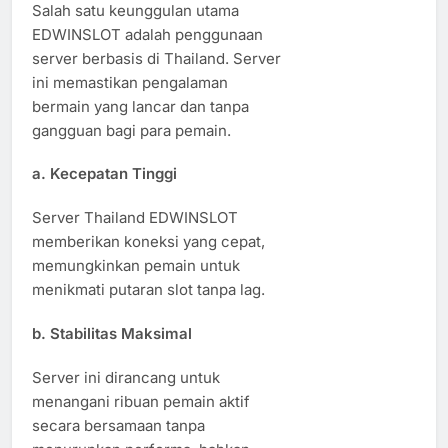
Salah satu keunggulan utama
EDWINSLOT adalah penggunaan
server berbasis di Thailand. Server
ini memastikan pengalaman
bermain yang lancar dan tanpa
gangguan bagi para pemain.
a. Kecepatan Tinggi
Server Thailand EDWINSLOT
memberikan koneksi yang cepat,
memungkinkan pemain untuk
menikmati putaran slot tanpa lag.
b. Stabilitas Maksimal
Server ini dirancang untuk
menangani ribuan pemain aktif
secara bersamaan tanpa