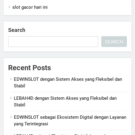
slot gacor hari ini
Search
SEARCH
Recent Posts
EDWINSLOT dengan Sistem Akses yang Fleksibel dan
Stabil
LEBAH4D dengan Sistem Akses yang Fleksibel dan
Stabil
EDWINSLOT sebagai Ekosistem Digital dengan Layanan
yang Terintegrasi