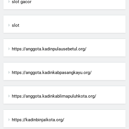
slot gacor
slot
https://anggota.kadinpulausebetul.org/
https://anggota.kadinkabpasangkayu.org/
https://anggota.kadinkablimapuluhkota.org/
https://kadinbinjaikota.org/