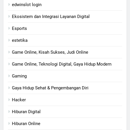
edwinslot login
Ekosistem dan Integrasi Layanan Digital
Esports
estetika
Game Online, Kisah Sukses, Judi Online
Game Online, Teknologi Digital, Gaya Hidup Modern
Gaming
Gaya Hidup Sehat & Pengembangan Diri
Hacker
Hiburan Digital
Hiburan Online