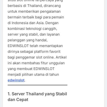
berbasis di Thailand, dirancang
untuk memberikan pengalaman
bermain terbaik bagi para pemain
di Indonesia dan Asia. Dengan
kombinasi teknologi canggih,
server yang stabil, dan layanan
pelanggan yang handal,
EDWINSLOT telah memantapkan
dirinya sebagai platform favorit
bagi penggemar slot online. Artikel
ini akan membahas fitur unggulan
yang membuat EDWINSLOT
menjadi pilihan utama di tahun
edwinslot
.
1. Server Thailand yang Stabil
dan Cepat