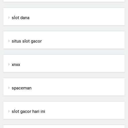
slot dana
situs slot gacor
xnxx
spaceman
slot gacor hari ini