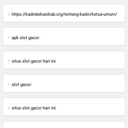
https://kadinbekasikab.org/tentang-kadin/ketua-umum/
apk slot gacor
situs slot gacor hari ini
slot gacor
situs slot gacor hari ini