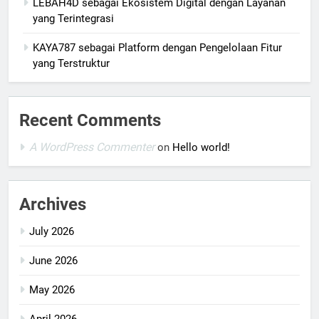
LEBAH4D sebagai Ekosistem Digital dengan Layanan
yang Terintegrasi
KAYA787 sebagai Platform dengan Pengelolaan Fitur
yang Terstruktur
Recent Comments
A WordPress Commenter
on
Hello world!
Archives
July 2026
June 2026
May 2026
April 2026