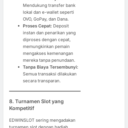
Mendukung transfer bank
lokal dan e-wallet seperti
OVO, GoPay, dan Dana.
Proses Cepat:
Deposit
instan dan penarikan yang
diproses dengan cepat,
memungkinkan pemain
mengakses kemenangan
mereka tanpa penundaan.
Tanpa Biaya Tersembunyi:
Semua transaksi dilakukan
secara transparan.
8. Turnamen Slot yang
Kompetitif
EDWINSLOT sering mengadakan
turnamen slot dengan hadiah