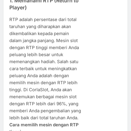
1.
Memahami RTP (Return to
Player)
RTP adalah persentase dari total
taruhan yang diharapkan akan
dikembalikan kepada pemain
dalam jangka panjang. Mesin slot
dengan RTP tinggi memberi Anda
peluang lebih besar untuk
memenangkan hadiah. Salah satu
cara terbaik untuk meningkatkan
peluang Anda adalah dengan
memilih mesin dengan RTP lebih
tinggi. Di CorlaSlot, Anda akan
menemukan berbagai mesin slot
dengan RTP lebih dari 96%, yang
memberi Anda pengembalian yang
lebih baik dari total taruhan Anda.
Cara memilih mesin dengan RTP