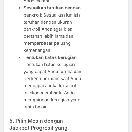
Anda mampu.
Sesuaikan taruhan dengan
bankroll
: Sesuaikan jumlah
taruhan dengan ukuran
bankroll Anda agar bisa
bertahan lebih lama dan
memperbesar peluang
kemenangan.
Tentukan batas kerugian
:
Tentukan batas kerugian
yang dapat Anda terima dan
berhenti bermain saat Anda
mencapai angka tersebut.
Ini akan membantu Anda
menghindari kerugian yang
lebih besar.
5.
Pilih Mesin dengan
Jackpot Progresif yang