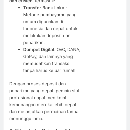
dan efisien
, termasuk:
Transfer Bank Lokal
:
Metode pembayaran yang
umum digunakan di
Indonesia dan cepat untuk
melakukan deposit dan
penarikan.
Dompet Digital
: OVO, DANA,
GoPay, dan lainnya yang
memudahkan transaksi
tanpa harus keluar rumah.
Dengan proses deposit dan
penarikan yang cepat, pemain slot
profesional dapat menikmati
kemenangan mereka lebih cepat
dan melanjutkan permainan tanpa
menunggu lama.