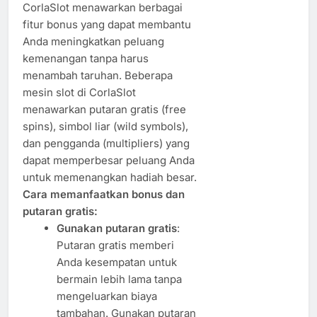
CorlaSlot menawarkan berbagai
fitur bonus yang dapat membantu
Anda meningkatkan peluang
kemenangan tanpa harus
menambah taruhan. Beberapa
mesin slot di CorlaSlot
menawarkan putaran gratis (free
spins), simbol liar (wild symbols),
dan pengganda (multipliers) yang
dapat memperbesar peluang Anda
untuk memenangkan hadiah besar.
Cara memanfaatkan bonus dan
putaran gratis:
Gunakan putaran gratis
:
Putaran gratis memberi
Anda kesempatan untuk
bermain lebih lama tanpa
mengeluarkan biaya
tambahan. Gunakan putaran