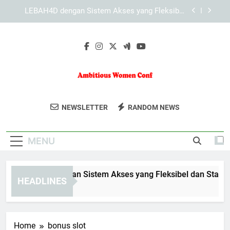
Skip
EDWINSLOT sebagai Ekosistem Digital dengan
to
Layanan yang Terintegrasi
content
LEBAH4D sebagai Ekosistem Digital dengan
Layanan yang Terintegrasi
EDWINSLOT dengan Sistem Akses yang Fleksibel
dan Stabil
LEBAH4D dengan Sistem Akses yang Fleksibel
dan Stabil
Ambitious
Bergabunglah Dalam Ambitious Women
EDWINSLOT sebagai Ekosistem Digital dengan
NEWSLETTER
RANDOM NEWS
Layanan yang Terintegrasi
Women
Conference, Sebuah Konferensi Yang
LEBAH4D sebagai Ekosistem Digital dengan
Menginspirasi Perempuan Untuk Sukses
Layanan yang Terintegrasi
Conference
MENU
Dan Berdaya.
WINSLOT dengan Sistem Akses yang Fleksibel dan Stabil
HEADLINES
Weeks Ago
Home
bonus slot