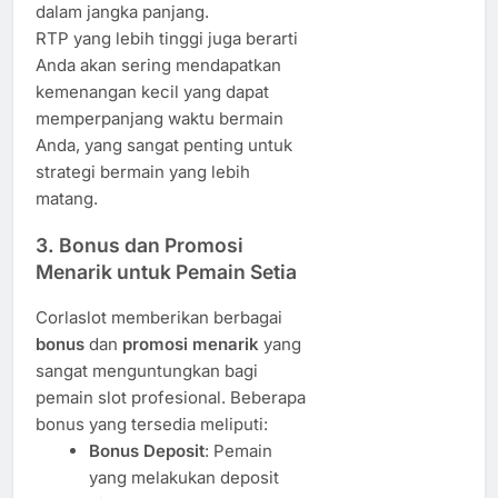
dalam jangka panjang.
RTP yang lebih tinggi juga berarti
Anda akan sering mendapatkan
kemenangan kecil yang dapat
memperpanjang waktu bermain
Anda, yang sangat penting untuk
strategi bermain yang lebih
matang.
3.
Bonus dan Promosi
Menarik untuk Pemain Setia
Corlaslot memberikan berbagai
bonus
dan
promosi menarik
yang
sangat menguntungkan bagi
pemain slot profesional. Beberapa
bonus yang tersedia meliputi:
Bonus Deposit
: Pemain
yang melakukan deposit