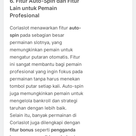
6.
Fitur Auto-Spin dan Fitur
Lain untuk Pemain
Profesional
Corlaslot menawarkan fitur
auto-
spin
pada sebagian besar
permainan slotnya, yang
memungkinkan pemain untuk
mengatur putaran otomatis. Fitur
ini sangat membantu bagi pemain
profesional yang ingin fokus pada
permainan tanpa harus menekan
tombol putar setiap kali. Auto-spin
juga memungkinkan pemain untuk
mengelola bankroll dan strategi
taruhan dengan lebih baik.
Selain itu, banyak permainan di
Corlaslot juga dilengkapi dengan
fitur bonus
seperti
pengganda