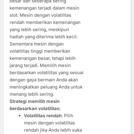
besar dan seberapa sering
kemenangan terjadi dalam mesin
slot. Mesin dengan volatilitas
rendah memberikan kemenangan
yang lebih sering, meskipun
hadiah yang diterima lebih kecil.
Sementara mesin dengan
volatilitas tinggi memberikan
kemenangan besar, tetapi lebih
jarang terjadi. Memilih mesin
berdasarkan volatilitas yang sesuai
dengan gaya bermain Anda akan
meningkatkan peluang Anda untuk
menang lebih sering.
Strategi memilih mesin
berdasarkan volatilitas:
Volatilitas rendah
: Pilih
mesin dengan volatilitas
rendah jika Anda lebih suka