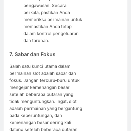
pengawasan. Secara
berkala, pastikan Anda
memeriksa permainan untuk
memastikan Anda tetap
dalam kontrol pengeluaran
dan taruhan.
7.
Sabar dan Fokus
Salah satu kunci utama dalam
permainan slot adalah sabar dan
fokus. Jangan terburu-buru untuk
mengejar kemenangan besar
setelah beberapa putaran yang
tidak menguntungkan. Ingat, slot
adalah permainan yang bergantung
pada keberuntungan, dan
kemenangan besar sering kali
datang setelah beberapa putaran