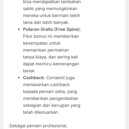
bisa mendapatkan tambahan
saldo yang memungkinkan
mereka untuk bermain lebih
lama dan lebih banyak.
Putaran Gratis (Free Spins)
:
Fitur bonus ini memberikan
kesempatan untuk
memainkan permainan
tanpa biaya, dan sering kali
dapat memicu kemenangan
besar.
Cashback
: Corlaslot juga
menawarkan cashback
kepada pemain setia, yang
memberikan pengembalian
sebagian dari kerugian yang
telah dikeluarkan.
Sebagai pemain profesional,