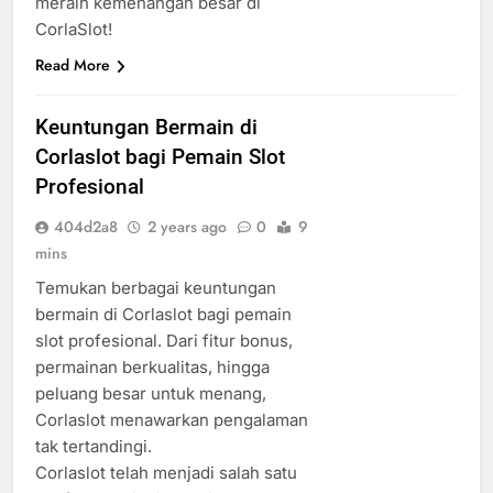
meraih kemenangan besar di
CorlaSlot!
Read More
Keuntungan Bermain di
Corlaslot bagi Pemain Slot
Profesional
404d2a8
2 years ago
0
9
mins
Temukan berbagai keuntungan
bermain di Corlaslot bagi pemain
slot profesional. Dari fitur bonus,
permainan berkualitas, hingga
peluang besar untuk menang,
Corlaslot menawarkan pengalaman
tak tertandingi.
Corlaslot telah menjadi salah satu