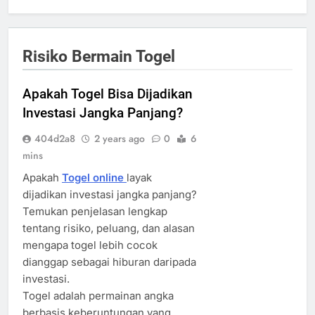
Risiko Bermain Togel
Apakah Togel Bisa Dijadikan
Investasi Jangka Panjang?
404d2a8
2 years ago
0
6
mins
Apakah
Togel online
layak
dijadikan investasi jangka panjang?
Temukan penjelasan lengkap
tentang risiko, peluang, dan alasan
mengapa togel lebih cocok
dianggap sebagai hiburan daripada
investasi.
Togel adalah permainan angka
berbasis keberuntungan yang