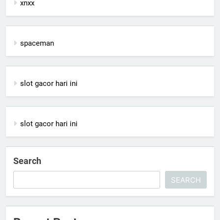
xnxx
spaceman
slot gacor hari ini
slot gacor hari ini
Search
SEARCH