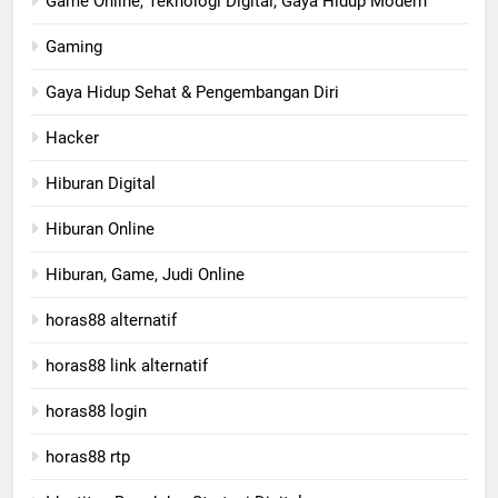
Game Online, Teknologi Digital, Gaya Hidup Modern
Gaming
Gaya Hidup Sehat & Pengembangan Diri
Hacker
Hiburan Digital
Hiburan Online
Hiburan, Game, Judi Online
horas88 alternatif
horas88 link alternatif
horas88 login
horas88 rtp