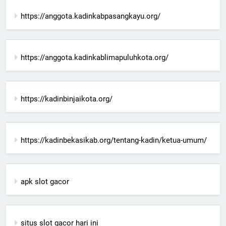
https://anggota.kadinkabpasangkayu.org/
https://anggota.kadinkablimapuluhkota.org/
https://kadinbinjaikota.org/
https://kadinbekasikab.org/tentang-kadin/ketua-umum/
apk slot gacor
situs slot gacor hari ini