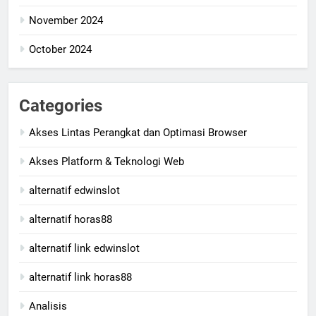
November 2024
October 2024
Categories
Akses Lintas Perangkat dan Optimasi Browser
Akses Platform & Teknologi Web
alternatif edwinslot
alternatif horas88
alternatif link edwinslot
alternatif link horas88
Analisis