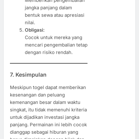
Memberikan pengembalian
jangka panjang dalam
bentuk sewa atau apresiasi
nilai.
Obligasi:
Cocok untuk mereka yang
mencari pengembalian tetap
dengan risiko rendah.
7. Kesimpulan
Meskipun togel dapat memberikan
kesenangan dan peluang
kemenangan besar dalam waktu
singkat, itu tidak memenuhi kriteria
untuk dijadikan investasi jangka
panjang. Permainan ini lebih cocok
dianggap sebagai hiburan yang