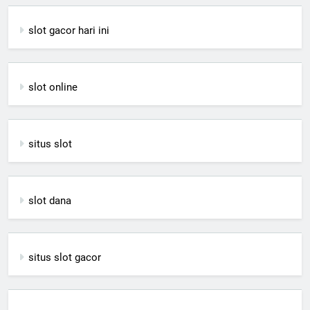
slot gacor hari ini
slot online
situs slot
slot dana
situs slot gacor