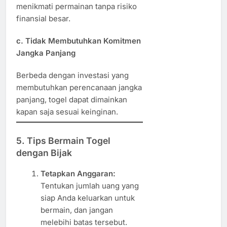
menikmati permainan tanpa risiko
finansial besar.
c. Tidak Membutuhkan Komitmen
Jangka Panjang
Berbeda dengan investasi yang
membutuhkan perencanaan jangka
panjang, togel dapat dimainkan
kapan saja sesuai keinginan.
5. Tips Bermain Togel
dengan Bijak
Tetapkan Anggaran:
Tentukan jumlah uang yang
siap Anda keluarkan untuk
bermain, dan jangan
melebihi batas tersebut.