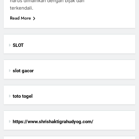
harus dimainkan dengan bijak dan
terkendali.
Read More
SLOT
slot gacor
toto togel
https://www.shrishaktigrahudyog.com/