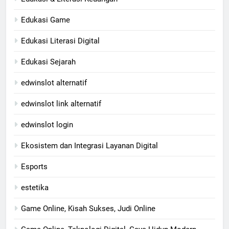
Edukasi Game
Edukasi Literasi Digital
Edukasi Sejarah
edwinslot alternatif
edwinslot link alternatif
edwinslot login
Ekosistem dan Integrasi Layanan Digital
Esports
estetika
Game Online, Kisah Sukses, Judi Online