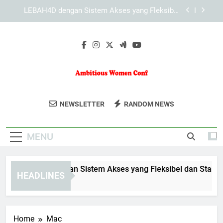
Skip
EDWINSLOT sebagai Ekosistem Digital dengan
to
Layanan yang Terintegrasi
content
LEBAH4D sebagai Ekosistem Digital dengan
Layanan yang Terintegrasi
EDWINSLOT dengan Sistem Akses yang Fleksibel
dan Stabil
LEBAH4D dengan Sistem Akses yang Fleksibel
dan Stabil
Ambitious
Bergabunglah Dalam Ambitious Women
EDWINSLOT sebagai Ekosistem Digital dengan
NEWSLETTER
RANDOM NEWS
Layanan yang Terintegrasi
Women
Conference, Sebuah Konferensi Yang
LEBAH4D sebagai Ekosistem Digital dengan
Menginspirasi Perempuan Untuk Sukses
Layanan yang Terintegrasi
Conference
MENU
Dan Berdaya.
WINSLOT dengan Sistem Akses yang Fleksibel dan Stabil
HEADLINES
Weeks Ago
Home
Mac