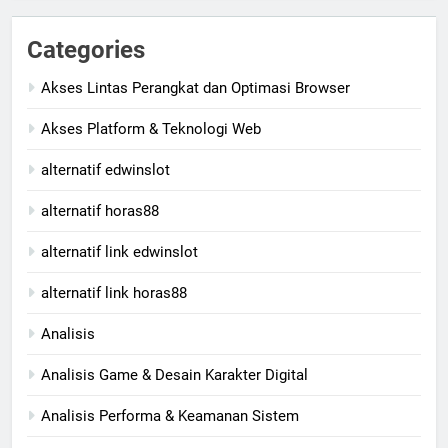
Categories
Akses Lintas Perangkat dan Optimasi Browser
Akses Platform & Teknologi Web
alternatif edwinslot
alternatif horas88
alternatif link edwinslot
alternatif link horas88
Analisis
Analisis Game & Desain Karakter Digital
Analisis Performa & Keamanan Sistem