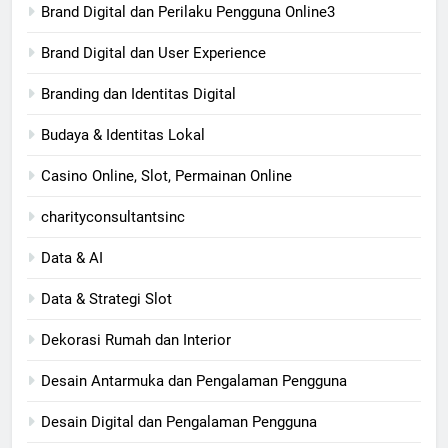
Brand Digital dan Perilaku Pengguna Online3
Brand Digital dan User Experience
Branding dan Identitas Digital
Budaya & Identitas Lokal
Casino Online, Slot, Permainan Online
charityconsultantsinc
Data & AI
Data & Strategi Slot
Dekorasi Rumah dan Interior
Desain Antarmuka dan Pengalaman Pengguna
Desain Digital dan Pengalaman Pengguna