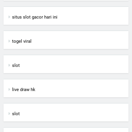
situs slot gacor hari ini
togel viral
slot
live draw hk
slot