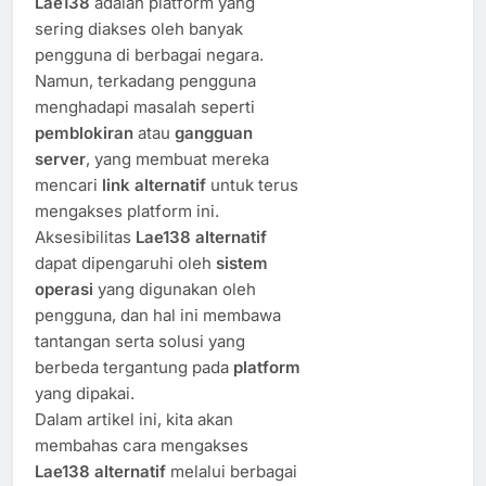
Lae138
adalah platform yang
sering diakses oleh banyak
pengguna di berbagai negara.
Namun, terkadang pengguna
menghadapi masalah seperti
pemblokiran
atau
gangguan
server
, yang membuat mereka
mencari
link alternatif
untuk terus
mengakses platform ini.
Aksesibilitas
Lae138 alternatif
dapat dipengaruhi oleh
sistem
operasi
yang digunakan oleh
pengguna, dan hal ini membawa
tantangan serta solusi yang
berbeda tergantung pada
platform
yang dipakai.
Dalam artikel ini, kita akan
membahas cara mengakses
Lae138 alternatif
melalui berbagai