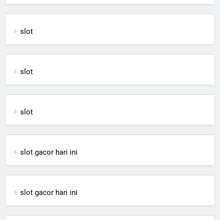
slot
slot
slot
slot gacor hari ini
slot gacor hari ini