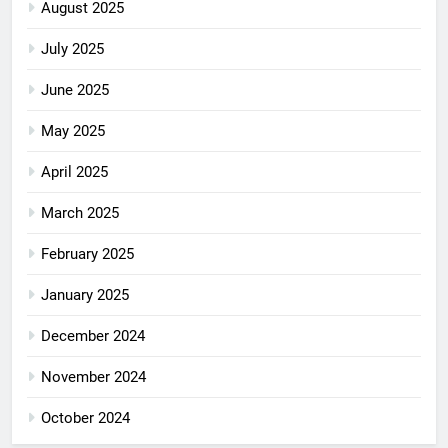
August 2025
July 2025
June 2025
May 2025
April 2025
March 2025
February 2025
January 2025
December 2024
November 2024
October 2024