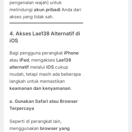
pengenalan wajah) untuk
melindungi
akun pribadi
Anda dari
akses yang tidak sah.
4.
Akses Lae138 Alternatif di
iOS
Bagi pengguna perangkat
iPhone
atau
iPad
, mengakses
Lae138
alternatif
melalui
iOS
cukup
mudah, tetapi masih ada beberapa
langkah untuk memastikan
keamanan dan kenyamanan
.
a.
Gunakan Safari atau Browser
Terpercaya
Seperti di perangkat lain,
menggunakan
browser yang