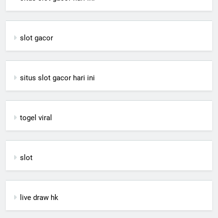
slot gacor
situs slot gacor hari ini
togel viral
slot
live draw hk