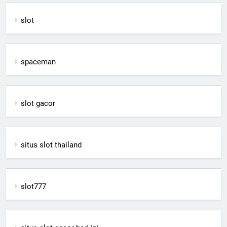
slot
spaceman
slot gacor
situs slot thailand
slot777