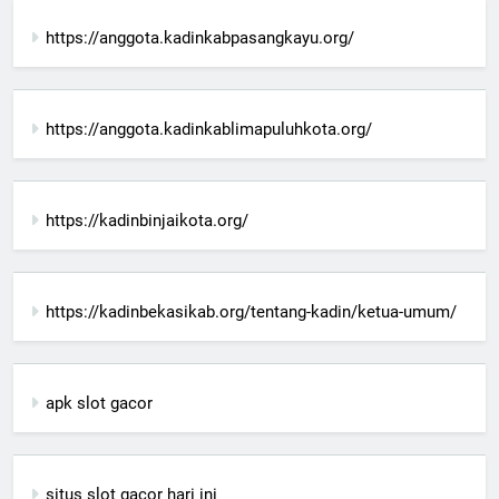
https://anggota.kadinkabpasangkayu.org/
https://anggota.kadinkablimapuluhkota.org/
https://kadinbinjaikota.org/
https://kadinbekasikab.org/tentang-kadin/ketua-umum/
apk slot gacor
situs slot gacor hari ini