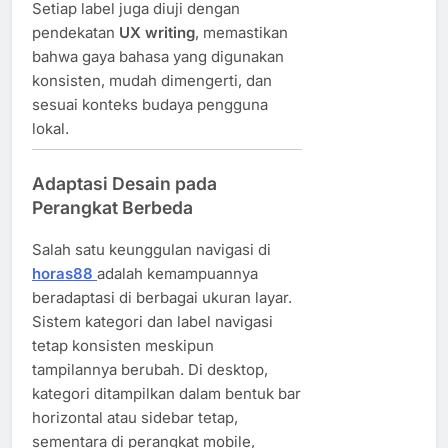
Setiap label juga diuji dengan
pendekatan
UX writing
, memastikan
bahwa gaya bahasa yang digunakan
konsisten, mudah dimengerti, dan
sesuai konteks budaya pengguna
lokal.
Adaptasi Desain pada
Perangkat Berbeda
Salah satu keunggulan navigasi di
horas88
adalah kemampuannya
beradaptasi di berbagai ukuran layar.
Sistem kategori dan label navigasi
tetap konsisten meskipun
tampilannya berubah. Di desktop,
kategori ditampilkan dalam bentuk bar
horizontal atau sidebar tetap,
sementara di perangkat mobile,