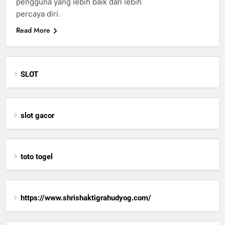
pengguna yang lebih baik dan lebih
percaya diri.
Read More
SLOT
slot gacor
toto togel
https://www.shrishaktigrahudyog.com/