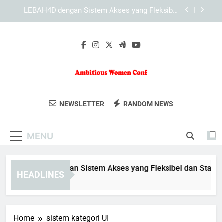
Skip
EDWINSLOT sebagai Ekosistem Digital dengan
to
Layanan yang Terintegrasi
content
LEBAH4D sebagai Ekosistem Digital dengan
Layanan yang Terintegrasi
EDWINSLOT dengan Sistem Akses yang Fleksibel
dan Stabil
LEBAH4D dengan Sistem Akses yang Fleksibel
dan Stabil
Ambitious
Bergabunglah Dalam Ambitious Women
EDWINSLOT sebagai Ekosistem Digital dengan
NEWSLETTER
RANDOM NEWS
Layanan yang Terintegrasi
Women
Conference, Sebuah Konferensi Yang
LEBAH4D sebagai Ekosistem Digital dengan
Menginspirasi Perempuan Untuk Sukses
Layanan yang Terintegrasi
Conference
MENU
Dan Berdaya.
DWINSLOT dengan Sistem Akses yang Fleksibel dan Stabil
HEADLINES
Weeks Ago
Home
sistem kategori UI