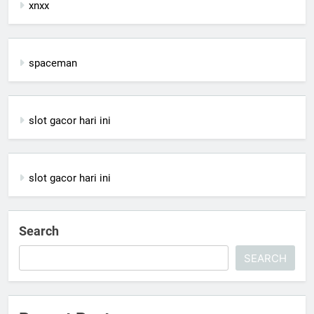
xnxx
spaceman
slot gacor hari ini
slot gacor hari ini
Search
SEARCH