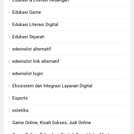
Edukasi & Literasi Keuangan
Edukasi Game
Edukasi Literasi Digital
Edukasi Sejarah
edwinslot alternatif
edwinslot link alternatif
edwinslot login
Ekosistem dan Integrasi Layanan Digital
Esports
estetika
Game Online, Kisah Sukses, Judi Online