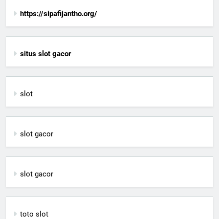
https://sipafijantho.org/
situs slot gacor
slot
slot gacor
slot gacor
toto slot