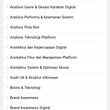
Analisis Game & Desain Karakter Digital
Analisis Performa & Keamanan Sistem
Analisis Pola Slot
Analisis Teknologi Platform
Arsitektur dan Kepercayaan Digital
Arsitektur Fitur dan Manajemen Platform
Arsitektur Sistem & Optimasi Akses
Audit UX & Struktur Informasi
Bisnis & Teknologi
Brand Awareness
Brand Awareness Digital