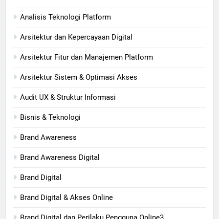
Analisis Teknologi Platform
Arsitektur dan Kepercayaan Digital
Arsitektur Fitur dan Manajemen Platform
Arsitektur Sistem & Optimasi Akses
Audit UX & Struktur Informasi
Bisnis & Teknologi
Brand Awareness
Brand Awareness Digital
Brand Digital
Brand Digital & Akses Online
Brand Digital dan Perilaku Pengguna Online3