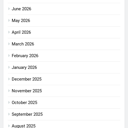
June 2026
May 2026
April 2026
March 2026
February 2026
January 2026
December 2025
November 2025
October 2025
September 2025
August 2025