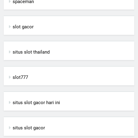
spaceman
slot gacor
situs slot thailand
slot777
situs slot gacor hari ini
situs slot gacor