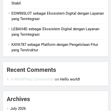
Stabil
EDWINSLOT sebagai Ekosistem Digital dengan Layanan
yang Terintegrasi
LEBAH4D sebagai Ekosistem Digital dengan Layanan
yang Terintegrasi
KAYA787 sebagai Platform dengan Pengelolaan Fitur
yang Terstruktur
Recent Comments
A WordPress Commenter
on
Hello world!
Archives
July 2026