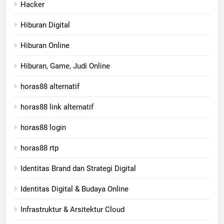
Hacker
Hiburan Digital
Hiburan Online
Hiburan, Game, Judi Online
horas88 alternatif
horas88 link alternatif
horas88 login
horas88 rtp
Identitas Brand dan Strategi Digital
Identitas Digital & Budaya Online
Infrastruktur & Arsitektur Cloud