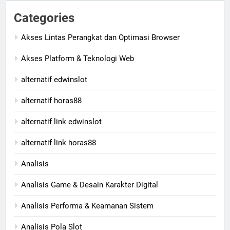
Categories
Akses Lintas Perangkat dan Optimasi Browser
Akses Platform & Teknologi Web
alternatif edwinslot
alternatif horas88
alternatif link edwinslot
alternatif link horas88
Analisis
Analisis Game & Desain Karakter Digital
Analisis Performa & Keamanan Sistem
Analisis Pola Slot