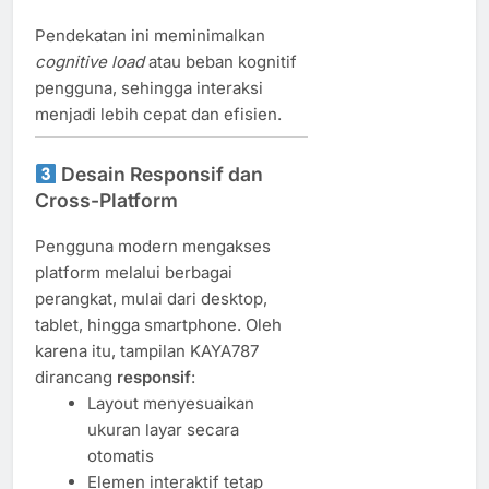
Pendekatan ini meminimalkan
cognitive load
atau beban kognitif
pengguna, sehingga interaksi
menjadi lebih cepat dan efisien.
Desain Responsif dan
Cross-Platform
Pengguna modern mengakses
platform melalui berbagai
perangkat, mulai dari desktop,
tablet, hingga smartphone. Oleh
karena itu, tampilan KAYA787
dirancang
responsif
:
Layout menyesuaikan
ukuran layar secara
otomatis
Elemen interaktif tetap