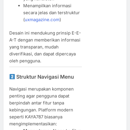
Menampilkan informasi
secara jelas dan terstruktur
(
uxmagazine.com
)
Desain ini mendukung prinsip E-E-
A-T dengan memberikan informasi
yang transparan, mudah
diverifikasi, dan dapat dipercaya
oleh pengguna.
Struktur Navigasi Menu
Navigasi merupakan komponen
penting agar pengguna dapat
berpindah antar fitur tanpa
kebingungan. Platform modern
seperti KAYA787 biasanya
mengimplementasikan: