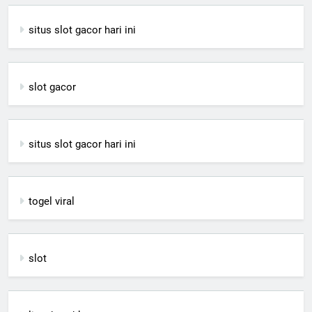
situs slot gacor hari ini
slot gacor
situs slot gacor hari ini
togel viral
slot