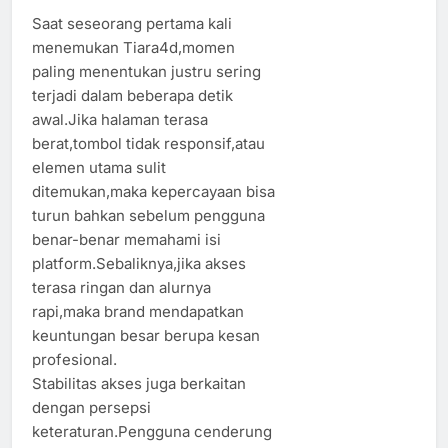
Saat seseorang pertama kali
menemukan Tiara4d,momen
paling menentukan justru sering
terjadi dalam beberapa detik
awal.Jika halaman terasa
berat,tombol tidak responsif,atau
elemen utama sulit
ditemukan,maka kepercayaan bisa
turun bahkan sebelum pengguna
benar-benar memahami isi
platform.Sebaliknya,jika akses
terasa ringan dan alurnya
rapi,maka brand mendapatkan
keuntungan besar berupa kesan
profesional.
Stabilitas akses juga berkaitan
dengan persepsi
keteraturan.Pengguna cenderung