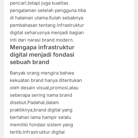
pencari,tetapi juga kualitas
pengalaman setelah pengguna tiba
di halaman utama.Itulah sebabnya
pembahasan tentang infrastruktur
digital seharusnya menjadi bagian
inti dari narasi brand modern.
Mengapa infrastruktur
digital menjadi fondasi
sebuah brand
Banyak orang mengira bahwa
kekuatan brand hanya ditentukan
oleh desain visual,promosi,atau
seberapa sering nama brand
disebut.Padahal,dalam
praktiknya,brand digital yang
bertahan lama hampir selalu
memiliki fondasi sistem yang
tertib.Infrastruktur digital