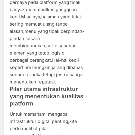
percaya pada platform yang tidak
banyak menimbulkan gangguan
kecil.Misalnya,halaman yang tidak
sering memuat ulang tanpa
alasan,menu yang tidak berpindah-
pindah secara
membingungkan,serta susunan
elemen yang tetap logis di
berbagai perangkat.Hal-hal kecil
seperti ini mungkin jarang dibahas
secara terbuka,tetapi justru sangat
menentukan reputasi.
Pilar utama infrastruktur
yang menentukan kualitas
platform
Untuk memahami mengapa
infrastruktur digital penting,kita
perlu melihat pilar