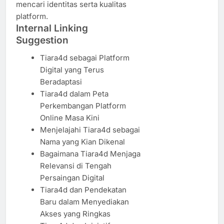
mencari identitas serta kualitas
platform.
Internal Linking
Suggestion
Tiara4d sebagai Platform
Digital yang Terus
Beradaptasi
Tiara4d dalam Peta
Perkembangan Platform
Online Masa Kini
Menjelajahi Tiara4d sebagai
Nama yang Kian Dikenal
Bagaimana Tiara4d Menjaga
Relevansi di Tengah
Persaingan Digital
Tiara4d dan Pendekatan
Baru dalam Menyediakan
Akses yang Ringkas