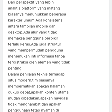
Dari perspektif yang lebih
analitis,platform yang matang
biasanya menunjukkan beberapa
karakter umum.Ada konsistensi
antara tampilan mobile dan
desktop.Ada alur yang tidak
memaksa pengguna berpikir
terlalu keras.Ada juga struktur
yang mempermudah pengguna
menemukan inti informasi tanpa
terdistraksi oleh elemen yang tidak
penting.
Dalam penilaian teknis terhadap
situs modern,tim biasanya
memperhatikan apakah halaman
cukup cepat,apakah konten utama
mudah dibedakan,apakah navigasi
tidak menghambat,dan apakah
penggunaan tetap nyaman di