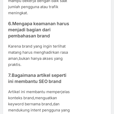
mampu bekerja dengan baik saat
jumlah pengguna atau trafik
meningkat.
6.Mengapa keamanan harus
menjadi bagian dari
pembahasan brand
Karena brand yang ingin terlihat
matang harus menghadirkan rasa
aman,bukan hanya akses yang
praktis.
7.Bagaimana artikel seperti
ini membantu SEO brand
Artikel ini membantu memperjelas
konteks brand,menguatkan
keyword bernama brand,dan
mendukung intent pengguna yang