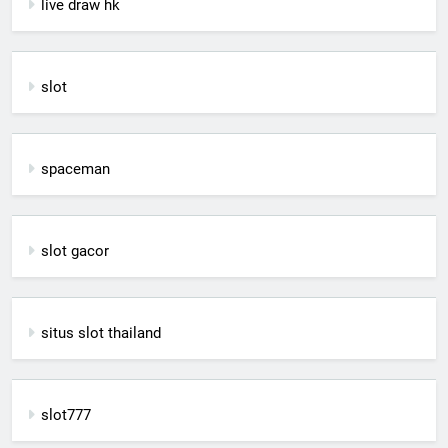
live draw hk
slot
spaceman
slot gacor
situs slot thailand
slot777