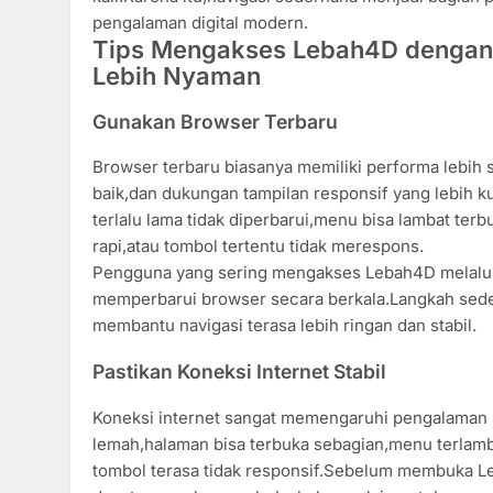
pengalaman digital modern.
Tips Mengakses Lebah4D dengan
Lebih Nyaman
Gunakan Browser Terbaru
Browser terbaru biasanya memiliki performa lebih 
baik,dan dukungan tampilan responsif yang lebih k
terlalu lama tidak diperbarui,menu bisa lambat terbu
rapi,atau tombol tertentu tidak merespons.
Pengguna yang sering mengakses Lebah4D melalui
memperbarui browser secara berkala.Langkah sede
membantu navigasi terasa lebih ringan dan stabil.
Pastikan Koneksi Internet Stabil
Koneksi internet sangat memengaruhi pengalaman n
lemah,halaman bisa terbuka sebagian,menu terlam
tombol terasa tidak responsif.Sebelum membuka 