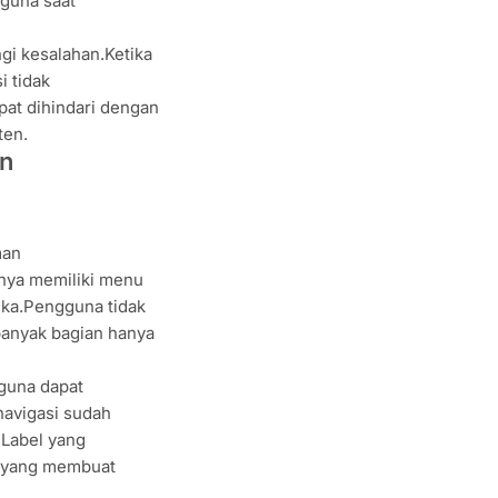
guna saat
i kesalahan.Ketika
i tidak
apat dihindari dengan
ten.
en
man
nya memiliki menu
ka.Pengguna tidak
 banyak bagian hanya
gguna dapat
avigasi sudah
.Label yang
it yang membuat