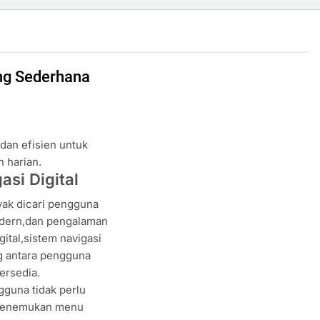
ng Sederhana
dan efisien untuk
 harian.
si Digital
yak dicari pengguna
odern,dan pengalaman
ital,sistem navigasi
g antara pengguna
ersedia.
guna tidak perlu
 menemukan menu