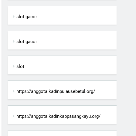
slot gacor
slot gacor
slot
https://anggota.kadinpulausebetul.org/
https://anggota.kadinkabpasangkayu.org/