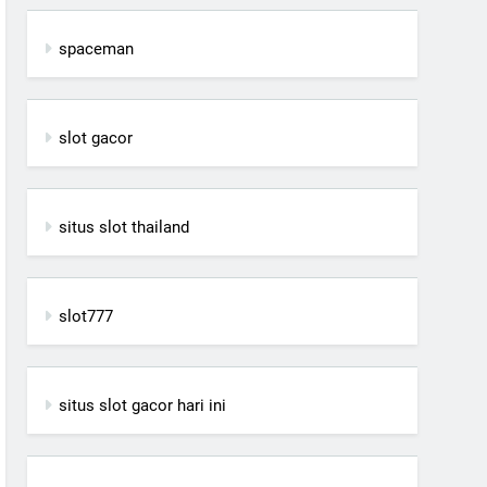
spaceman
slot gacor
situs slot thailand
slot777
situs slot gacor hari ini