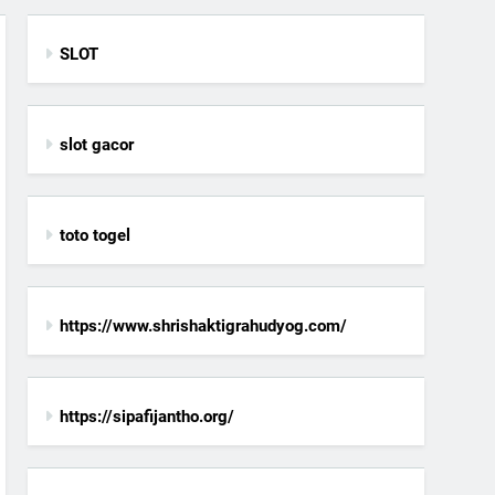
SLOT
slot gacor
toto togel
https://www.shrishaktigrahudyog.com/
https://sipafijantho.org/