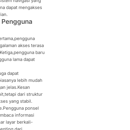
sistem navigasi yang
una dapat mengakses
ian.
i Pengguna
Pertama,pengguna
galaman akses terasa
.Ketiga,pengguna baru
gguna lama dapat
uga dapat
biasanya lebih mudah
an jelas.Kesan
t,tetapi dari struktur
es yang stabil.
le.Pengguna ponsel
mbaca informasi
 layar berkali-
enting dari