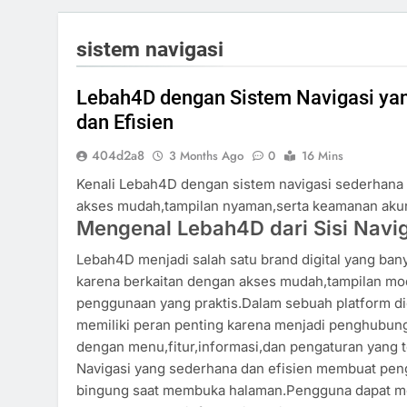
sistem navigasi
Lebah4D dengan Sistem Navigasi ya
dan Efisien
404d2a8
3 Months Ago
0
16 Mins
Kenali Lebah4D dengan sistem navigasi sederhana 
akses mudah,tampilan nyaman,serta keamanan akun
Mengenal Lebah4D dari Sisi Naviga
Lebah4D menjadi salah satu brand digital yang ban
karena berkaitan dengan akses mudah,tampilan m
penggunaan yang praktis.Dalam sebuah platform dig
memiliki peran penting karena menjadi penghubun
dengan menu,fitur,informasi,dan pengaturan yang t
Navigasi yang sederhana dan efisien membuat peng
bingung saat membuka halaman.Pengguna dapat