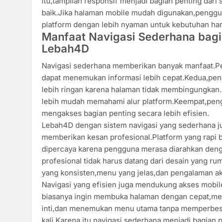
itu,tampilan responsif menjadi bagian penting dari 
baik.Jika halaman mobile mudah digunakan,pengg
platform dengan lebih nyaman untuk kebutuhan har
Manfaat Navigasi Sederhana bag
Lebah4D
Navigasi sederhana memberikan banyak manfaat.
dapat menemukan informasi lebih cepat.Kedua,pen
lebih ringan karena halaman tidak membingungkan
lebih mudah memahami alur platform.Keempat,pen
mengakses bagian penting secara lebih efisien.
Lebah4D dengan sistem navigasi yang sederhana j
memberikan kesan profesional.Platform yang rapi 
dipercaya karena pengguna merasa diarahkan deng
profesional tidak harus datang dari desain yang rumi
yang konsisten,menu yang jelas,dan pengalaman aks
Navigasi yang efisien juga mendukung akses mobi
biasanya ingin membuka halaman dengan cepat,me
inti,dan menemukan menu utama tanpa memperbesar
kali.Karena itu,navigasi sederhana menjadi bagian p