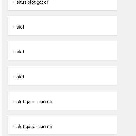
situs slot gacor
slot
slot
slot
slot gacor hari ini
slot gacor hari ini