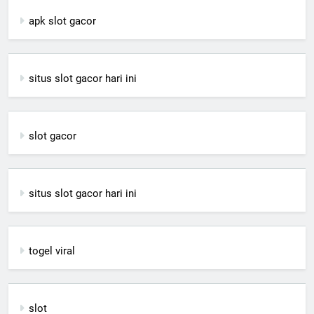
apk slot gacor
situs slot gacor hari ini
slot gacor
situs slot gacor hari ini
togel viral
slot