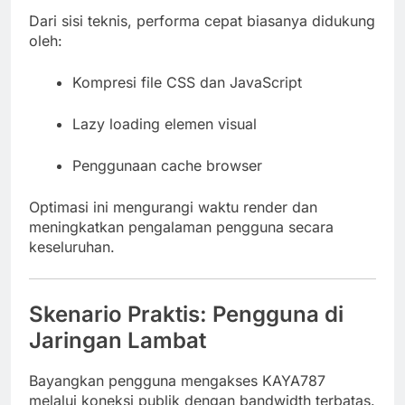
Dari sisi teknis, performa cepat biasanya didukung
oleh:
Kompresi file CSS dan JavaScript
Lazy loading elemen visual
Penggunaan cache browser
Optimasi ini mengurangi waktu render dan
meningkatkan pengalaman pengguna secara
keseluruhan.
Skenario Praktis: Pengguna di
Jaringan Lambat
Bayangkan pengguna mengakses KAYA787
melalui koneksi publik dengan bandwidth terbatas.