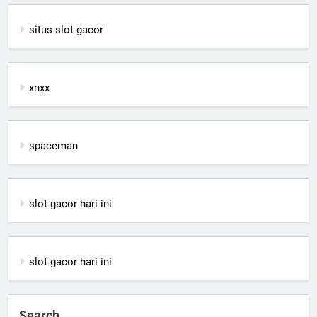
situs slot gacor
xnxx
spaceman
slot gacor hari ini
slot gacor hari ini
Search