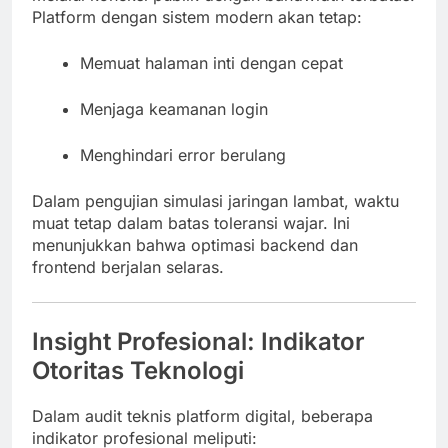
Platform dengan sistem modern akan tetap:
Memuat halaman inti dengan cepat
Menjaga keamanan login
Menghindari error berulang
Dalam pengujian simulasi jaringan lambat, waktu
muat tetap dalam batas toleransi wajar. Ini
menunjukkan bahwa optimasi backend dan
frontend berjalan selaras.
Insight Profesional: Indikator
Otoritas Teknologi
Dalam audit teknis platform digital, beberapa
indikator profesional meliputi: