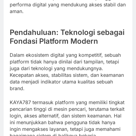
performa digital yang mendukung akses stabil dan
aman.
Pendahuluan: Teknologi sebagai
Fondasi Platform Modern
Dalam ekosistem digital yang kompetitif, sebuah
platform tidak hanya dinilai dari tampilan, tetapi
juga dari teknologi yang mendukungnya.
Kecepatan akses, stabilitas sistem, dan keamanan
data menjadi indikator utama kualitas sebuah
brand.
KAYA787 termasuk platform yang memiliki tingkat
pencarian tinggi di mesin pencari, terutama terkait
login, akses alternatif, dan sistem keamanan. Hal
ini menunjukkan bahwa pengguna tidak hanya
ingin mengakses layanan, tetapi juga memahami
bagaimana sistem di baliknya bekerja.