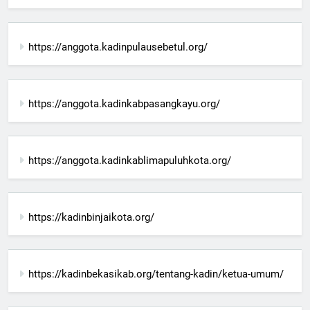
https://anggota.kadinpulausebetul.org/
https://anggota.kadinkabpasangkayu.org/
https://anggota.kadinkablimapuluhkota.org/
https://kadinbinjaikota.org/
https://kadinbekasikab.org/tentang-kadin/ketua-umum/