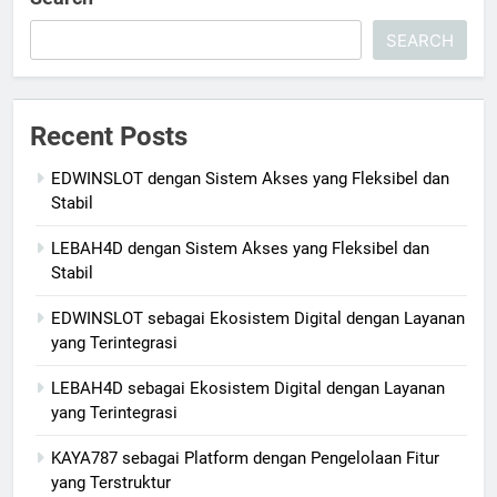
SEARCH
Recent Posts
EDWINSLOT dengan Sistem Akses yang Fleksibel dan
Stabil
LEBAH4D dengan Sistem Akses yang Fleksibel dan
Stabil
EDWINSLOT sebagai Ekosistem Digital dengan Layanan
yang Terintegrasi
LEBAH4D sebagai Ekosistem Digital dengan Layanan
yang Terintegrasi
KAYA787 sebagai Platform dengan Pengelolaan Fitur
yang Terstruktur