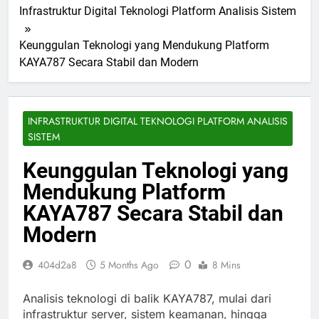
Infrastruktur Digital Teknologi Platform Analisis Sistem
Keunggulan Teknologi yang Mendukung Platform
KAYA787 Secara Stabil dan Modern
INFRASTRUKTUR DIGITAL TEKNOLOGI PLATFORM ANALISIS
SISTEM
Keunggulan Teknologi yang
Mendukung Platform
KAYA787 Secara Stabil dan
Modern
0
404d2a8
5 Months Ago
8 Mins
Analisis teknologi di balik KAYA787, mulai dari
infrastruktur server, sistem keamanan, hingga