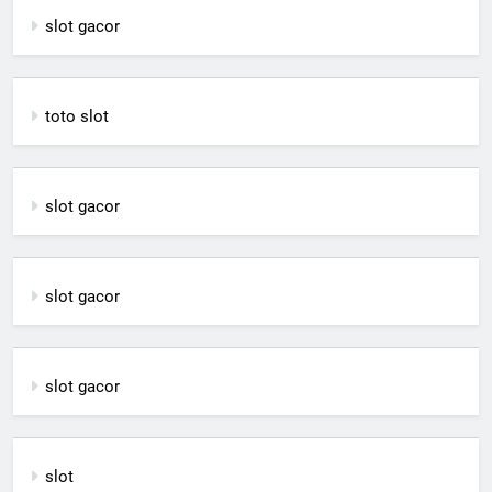
slot gacor
toto slot
slot gacor
slot gacor
slot gacor
slot