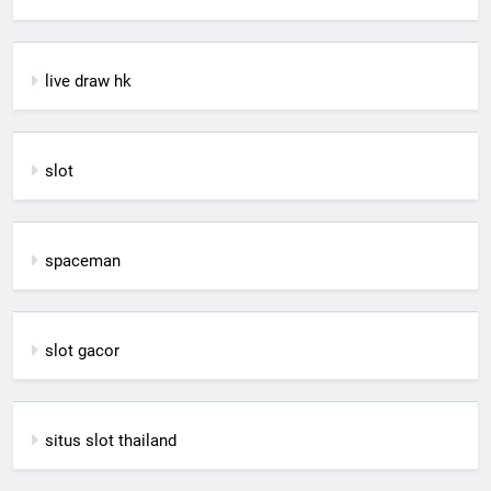
live draw hk
slot
spaceman
slot gacor
situs slot thailand