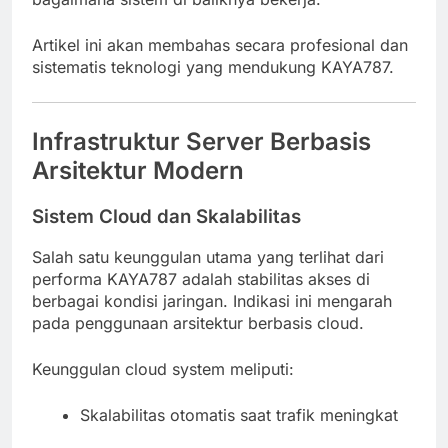
Artikel ini akan membahas secara profesional dan
sistematis teknologi yang mendukung KAYA787.
Infrastruktur Server Berbasis
Arsitektur Modern
Sistem Cloud dan Skalabilitas
Salah satu keunggulan utama yang terlihat dari
performa KAYA787 adalah stabilitas akses di
berbagai kondisi jaringan. Indikasi ini mengarah
pada penggunaan arsitektur berbasis cloud.
Keunggulan cloud system meliputi:
Skalabilitas otomatis saat trafik meningkat