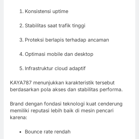
Konsistensi uptime
Stabilitas saat trafik tinggi
Proteksi berlapis terhadap ancaman
Optimasi mobile dan desktop
Infrastruktur cloud adaptif
KAYA787 menunjukkan karakteristik tersebut
berdasarkan pola akses dan stabilitas performa.
Brand dengan fondasi teknologi kuat cenderung
memiliki reputasi lebih baik di mesin pencari
karena:
Bounce rate rendah