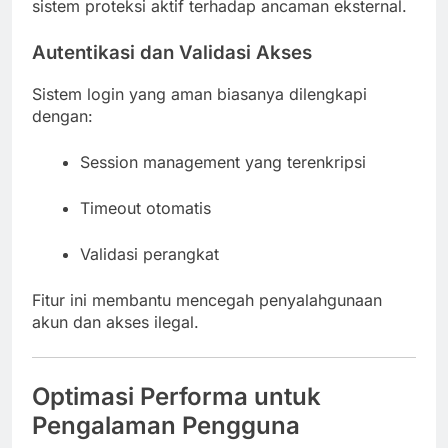
sistem proteksi aktif terhadap ancaman eksternal.
Autentikasi dan Validasi Akses
Sistem login yang aman biasanya dilengkapi
dengan:
Session management yang terenkripsi
Timeout otomatis
Validasi perangkat
Fitur ini membantu mencegah penyalahgunaan
akun dan akses ilegal.
Optimasi Performa untuk
Pengalaman Pengguna